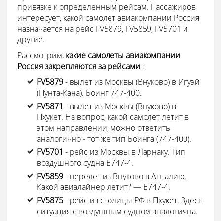
привязке к определенным рейсам. Пассажиров
интересует, какой самолет авиакомпании Россия
назначается на рейс FV5879, FV5859, FV5701 и
другие.
Рассмотрим,
какие самолеты авиакомпании
Россия закрепляются за рейсами
:
FV5879
- вылет из Москвы (Внуково) в Игуэй
(Пунта-Кана). Боинг 747-400.
FV5871
- вылет из Москвы (Внуково) в
Пхукет. На вопрос, какой самолет летит в
этом направлении, можно ответить
аналогично - тот же тип Боинга (747-400).
FV5701
- рейс из Москвы в Ларнаку. Тип
воздушного судна Б747-4.
FV5859
- перелет из Внуково в Анталию.
Какой авиалайнер летит? — Б747-4.
FV5875
- рейс из столицы РФ в Пхукет. Здесь
ситуация с воздушным судном аналогична.