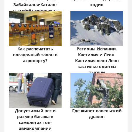
Забайкалья•Каталог
ходил
статей•Атамановка -
Онлайн•
Забайкальский край:
цифры и факты
Как распечатать
Регионы Испании.
посадочный талон в
Кастилия и Леон.
аэропорту?
Кастилия леон Леон
кастильо один из
тысячи
Допустимый вес и
Где живет вавельский
размер багажа в
дракон
самолетах топ-
авиакомпаний