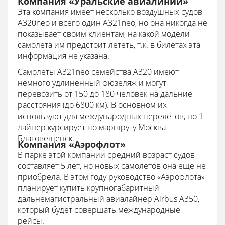
Компания «Уральские авиалинии»
Эта компания имеет несколько воздушных судов
А320neo и всего один А321neo, но она никогда не
показывает своим клиентам, на какой модели
самолета им предстоит лететь, т.к. в билетах эта
информация не указана.
Самолеты А321neo семейства А320 имеют
немного удлиненный фюзеляж и могут
перевозить от 150 до 180 человек на дальние
расстояния (до 6800 км). В основном их
используют для международных перелетов, но 1
лайнер курсирует по маршруту Москва –
Благовещенск.
Компания «Аэрофлот»
В парке этой компании средний возраст судов
составляет 5 лет, но новых самолетов она еще не
приобрела. В этом году руководство «Аэрофлота»
планирует купить крупногабаритный
дальнемагистральный авиалайнер Airbus A350,
который будет совершать международные
рейсы.