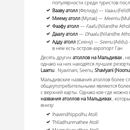
популярности среди туристов посл
Вааву атолл
(Фелиду) —
Vaavu
(Felid
Миему атолл
(Мулак) —
Meemu
(Mul
Фаафу атолл
—
Faafu
(Nilandhe Atho
Даалу атолл
—
Dhaalu
(Nilandhe Ath
Адду атолл
(Сиену) —
Seenu
(Addu)
в нем есть остров-аэропорт Ган
Десять других
атоллов на Мальдивах
, н
однако на них находятся лучшие резорт
Laamu
. Nyavinani, Seenu,
Shaviyani (Noonu
Мальдивские названия атоллов более с
общеупотребительными являются более
с верхней карты. Однако кое-где можно
названия атоллов на Мальдивах
, котор
внизу:
Ihavendhippolhu Atoll
Thiladhunmathee Atoll