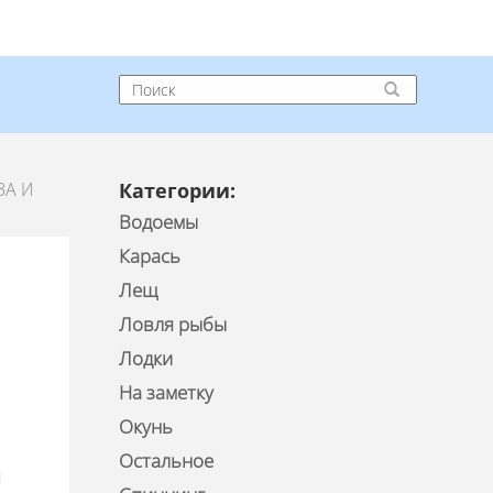
ЗА И
Категории:
Водоемы
Карась
Лещ
Ловля рыбы
Лодки
На заметку
Окунь
Остальное
я