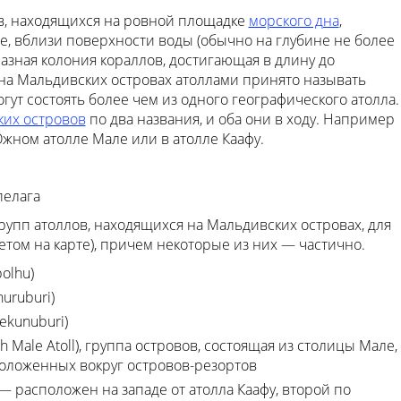
в, находящихся на ровной площадке
морского дна
,
 вблизи поверхности воды (обычно на глубине не более
разная колония кораллов, достигающая в длину до
 на Мальдивских островах атоллами принято называть
ут состоять более чем из одного географического атолла.
их островов
по два названия, и оба они в ходу. Например
жном атолле Мале или в атолле Каафу.
пелага
рупп атоллов, находящихся на Мальдивских островах, для
том на карте), причем некоторые из них — частично.
olhu)
uruburi)
ekunuburi)
th Male Atoll), группа островов, состоящая из столицы Мале,
положенных вокруг островов-резортов
) — расположен на западе от атолла Каафу, второй по