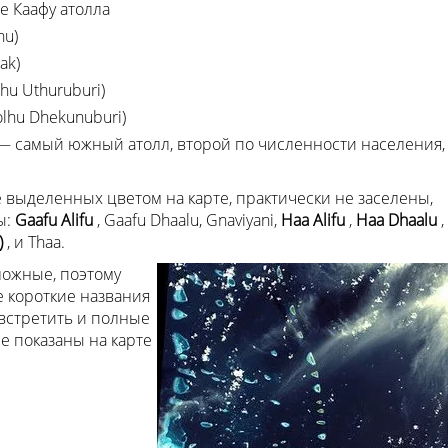
е Каафу атолла
hu)
ak)
lhu Uthuruburi)
olhu Dhekunuburi)
 — самый южный атолл, второй по численности населения,
е выделенных цветом на карте, практически не заселены,
ы:
Gaafu Alifu
, Gaafu Dhaalu, Gnaviyani,
Haa Alifu
,
Haa Dhaalu
,
)
, и Thaa.
ложные, поэтому
 короткие названия
 встретить и полные
ые показаны на карте