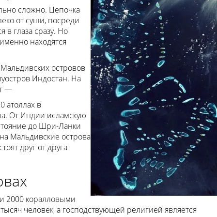
льно сложно. Цепочка
леко от суши, посреди
 в глаза сразу. Но
е именно находятся
т Мальдивских островов
уостров Индостан. На
т —
0 атоллах в
на. От Индии исламскую
сстояние до Шри-Ланки
на Мальдивские острова
стоят друг от друга
овах
ти 2000 коралловыми
 тысяч человек, а господствующей религией является