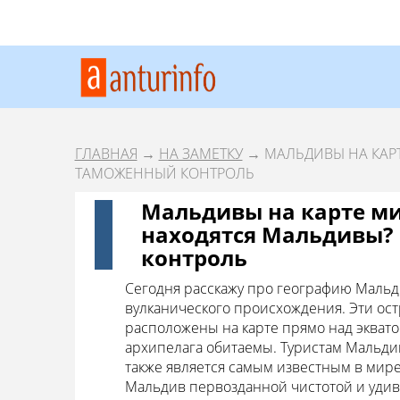
ГЛАВНАЯ
→
НА ЗАМЕТКУ
→ МАЛЬДИВЫ НА КАРТ
ТАМОЖЕННЫЙ КОНТРОЛЬ
Мальдивы на карте мир
находятся Мальдивы?
контроль
Сегодня расскажу про географию Мальд
вулканического происхождения. Эти ост
расположены на карте прямо над экват
архипелага обитаемы. Туристам Мальдив
также является самым известным в мире
Мальдив первозданной чистотой и удиви