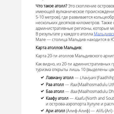
Что такое атолл?
Это скопление острово
имеющей вулканическое происхождение,
5-10 метров), где развивается кольцеоб
нескольких десятков километров. Также
административные регионы, которые мог
В результате у каждого атолла
Мальдивск
Мале — столица Мальдив находится в Ю
Карта атоллов Мальдив:
Карта 20-ти атоллов Мальдивского архи
Как видно, из 20-ти административных г
туризма открыты лишь 10 (выделены цве
Лавиану атолл
—
Lhaviyani
(Faadhihp
Раа атолл
—
Raa
(Maalhosmadulu Uth
Баа атолл
—
Baa
(Maalhosmadulu Dh
Каафу атолл
—
Kaafu
(North and Sou
и острова-аэропорта Хулуле и рас
Ари атолл
(Алиф-Алиф) —
Alifu
(Ari