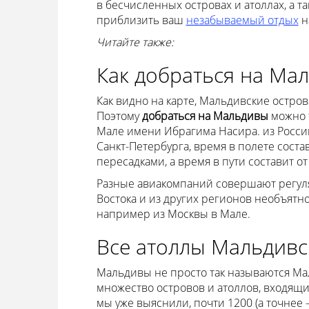
в бесчисленных островах и атоллах, а т
приблизить ваш
незабываемый отдых
н
Читайте также:
Как добраться на Ма
Как видно на карте, Мальдивские остро
Поэтому
добраться на Мальдивы
можно 
Мале имени Ибрагима Насира. из Росси
Санкт-Петербурга, время в полете состав
пересадками, а время в пути составит от 
Разные
авиакомпаний совершают регуля
Востока и из других регионов необъятн
например из Москвы в Мале.
Все атоллы Мальдивс
Мальдивы не просто так называются Ма
множество островов и атоллов, входящих
мы уже выяснили, почти 1200 (а точнее 