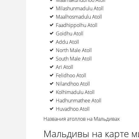
Maamakunudhoo Atoll
Milashunmadulu Atoll
Maalhosmadulu Atoll
Faadhippolhu Atoll
Goidhu Atoll
Addu Atoll
North Male Atoll
South Male Atoll
Ari Atoll
Felidhoo Atoll
Nilandhoo Atoll
Kolhimadulu Atoll
Hadhunmathee Atoll
Huvadhoo Atoll
Названия атоллов на Мальдивах
Мальдивы на карте м