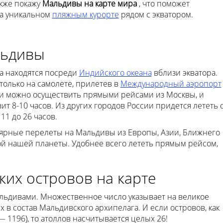
акже покажу
Мальдивы на карте мира
, что поможет
а уникальном
пляжным курорте
рядом с экватором.
льдивы
ва находятся посреди
Индийского океана
вблизи экватора.
только на самолете, прилетев в
Международный аэропорт
и можно осуществить прямыми рейсами из Москвы, и
ит 8-10 часов. Из других городов России придется лететь 
11 до 26 часов.
рные перелеты на Мальдивы из Европы, Азии, Ближнего
ой нашей планеты. Удобнее всего лететь прямым рейсом,
ких островов на карте
льдивами. Множественное число указывает на великое
 в состав Мальдивского архипелага. И если островов, как
— 1196), то атоллов насчитывается целых 26!