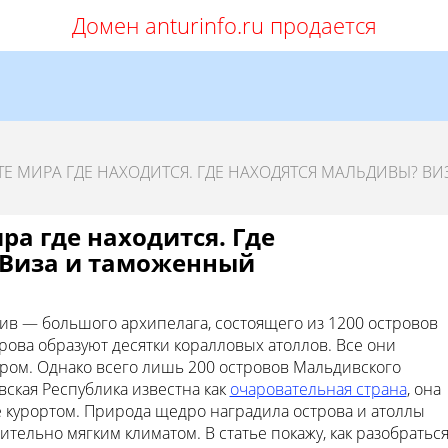
Домен anturinfo.ru продается
Е МИРА ГДЕ НАХОДИТСЯ. ГДЕ НАХОДЯТСЯ МАЛЬДИВЫ? ВИ
а где находится. Где
 Виза и таможенный
ив — большого архипелага, состоящего из 1200 островов
рова образуют десятки коралловых атоллов. Все они
ором. Однако всего лишь 200 островов Мальдивского
ская Республика известна как
очаровательная страна
, она
 курортом. Природа щедро наградила острова и атоллы
тельно мягким климатом. В статье покажу, как разобратьс