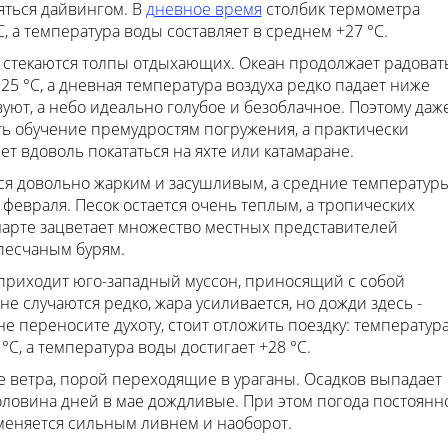
яться дайвингом. В
дневное время
столбик термометра
, а температура воды составляет в среднем +27 °С.
 стекаются толпы отдыхающих. Океан продолжает радоват
5 °С, а дневная температура воздуха редко падает ниже
вуют, а небо идеально голубое и безоблачное. Поэтому даж
ь обучение премудростям погружения, а практически
ет вдоволь покататься на яхте или катамаране.
ся довольно жарким и засушливым, а средние температур
 февраля. Песок остается очень теплым, а тропических
марте зацветает множество местных представителей
 песчаным бурям.
приходит юго-западный муссон, приносящий с собой
 случаются редко, жара усиливается, но дожди здесь -
не переносите духоту, стоит отложить поездку: температур
°С, а температура воды достигает +28 °С.
 ветра, порой переходящие в ураганы. Осадков выпадает
ловина дней в мае дождливые. При этом погода постоянн
еняется сильным ливнем и наоборот.