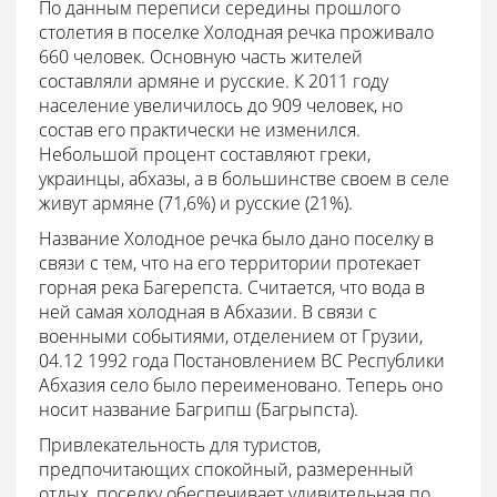
По данным переписи середины прошлого
столетия в поселке Холодная речка проживало
660 человек. Основную часть жителей
составляли армяне и русские. К 2011 году
население увеличилось до 909 человек, но
состав его практически не изменился.
Небольшой процент составляют греки,
украинцы, абхазы, а в большинстве своем в селе
живут армяне (71,6%) и русские (21%).
Название Холодное речка было дано поселку в
связи с тем, что на его территории протекает
горная река Багерепста. Считается, что вода в
ней самая холодная в Абхазии. В связи с
военными событиями, отделением от Грузии,
04.12 1992 года Постановлением ВС Республики
Абхазия село было переименовано. Теперь оно
носит название Багрипш (Багрыпста).
Привлекательность для туристов,
предпочитающих спокойный, размеренный
отдых, поселку обеспечивает удивительная по