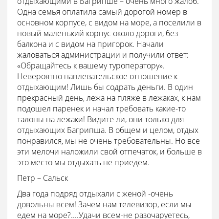
отдыхающими в Багрипше – очень много жалоб.
Одна семья оплатила самый дорогой номер в
основном корпусе, с видом на море, а поселили в
новый маленький корпус около дороги, без
балкона и с видом на пригорок. Начали
жаловаться администрации и получили ответ:
«Обращайтесь к вашему туроператору».
Невероятно наплевательское отношение к
отдыхающим! Лишь бы содрать деньги. В один
прекрасный день, лежа на пляже в лежаках, к нам
подошел паренек и начал требовать какие-то
талоны на лежаки! Видите ли, они только для
отдыхающих Багрипша. В общем и целом, отдых
понравился, мы не очень требовательны. Но все
эти мелочи наложили свой отпечаток, и больше в
это место мы отдыхать не приедем.
Петр – Сальск
Два года подряд отдыхали с женой -очень
довольны всем! Зачем нам телевизор, если мы
едем на море?....Удачи всем-не разочаруетесь,