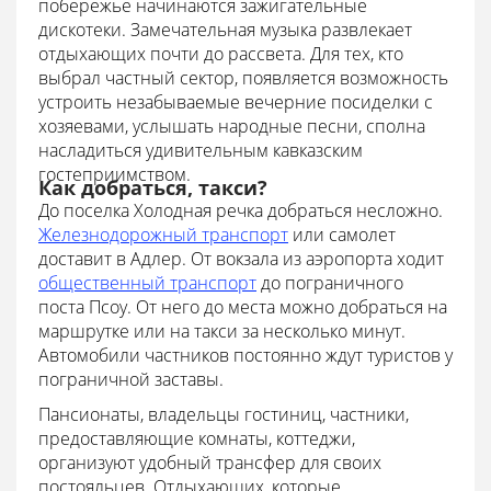
побережье начинаются зажигательные
дискотеки. Замечательная музыка развлекает
отдыхающих почти до рассвета. Для тех, кто
выбрал частный сектор, появляется возможность
устроить незабываемые вечерние посиделки с
хозяевами, услышать народные песни, сполна
насладиться удивительным кавказским
гостеприимством.
Как добраться, такси?
До поселка Холодная речка добраться несложно.
Железнодорожный транспорт
или самолет
доставит в Адлер. От вокзала из аэропорта ходит
общественный транспорт
до пограничного
поста Псоу. От него до места можно добраться на
маршрутке или на такси за несколько минут.
Автомобили частников постоянно ждут туристов у
пограничной заставы.
Пансионаты, владельцы гостиниц, частники,
предоставляющие комнаты, коттеджи,
организуют удобный трансфер для своих
постояльцев. Отдыхающих, которые