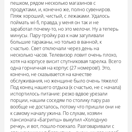
пешком, рядом несколько магазинов с
продуктами, и, конечно же, полно сувениров.
Пляж хороший, чистый, с лежаками. Удалось
поймать wi-fi, правда, у меня он так и не
заработал почему-то, но это мелочи. Ну а теперь
минусы. Пару-тройку раз к нам загуливали
большие тараканы, но только в ванной, к
счастью. Свет отключали через день на
несколько часов. Телевизор ловит очень плохо,
хотя на корпусе висит спутниковая тарелка. Всего
одна горничная на корпус (27 номеров!). Это,
конечно, не сказывается на качестве
обслуживания, но женщине было очень тяжело!
Под конец нашего отдыха (к счастью, не с начала)
испортилось питание: резко вдвое урезали
порции, нашим соседям по столику пару раз
вообще не досталось, потому что пришли они не
к самому началу ужина. По слухам, хозяин
пансионата «Багрипш» выкупил «Холодную
речку», и вот, пошло-поехало. Разговаривали с