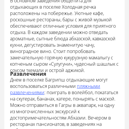
В основном заведения общепита для
отдыхающих в поселке Холодная речка
расположены на побережье. Уютные кафе,
роскошные рестораны, бары с живой музыкой
обеспечивают отличные условия для приятного
отдыха. В каждом заведении можно отведать
ароматные, сытные блюда абхазской, кавказской
кухни, дегустировать знаменитую чачу,
виноградное вино. Стоит попробовать
замечательную горячую кукурузную мамалыгу с
копченым сыром «Сулугуни», чудесный шашлык с
соусом ткемали и острой аджикой.
Развлечения
Днем в поселке Багрипш отдыхающие могут
воспользоваться различными
пляжными
развлечениями
: поиграть в волейбол, покататься
на скутерах, бананах, катере, понырять с маской.
Можно отправиться в Гагры в аквапарк, на одну
из многочисленных экскурсий к
достопримечательностям Абхазии. Вечером в
ресторанах пансионатов, в заведениях на