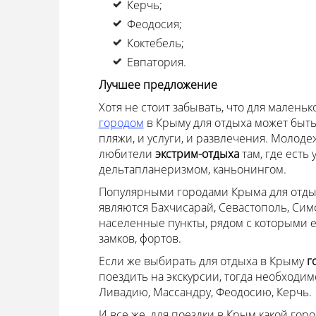
Керчь;
Феодосия;
Коктебель;
Евпатория.
Лучшее предложение
Хотя не стоит забывать, что для мален
городом
в Крыму для отдыха может быть 
пляжи, и услуги, и развлечения. Молоде
любители
экстрим-отдыха
там, где есть
дельтапланеризмом, каньонингом.
Популярными городами Крыма для отды
являются Бахчисарай, Севастополь, Симф
населенные пункты, рядом с которыми е
замков, фортов.
Если же выбирать для отдыха в Крыму
г
поездить на экскурсии, тогда необходим
Ливадию, Массандру, Феодосию, Керчь.
И все же, для поездки в Крым какой горо