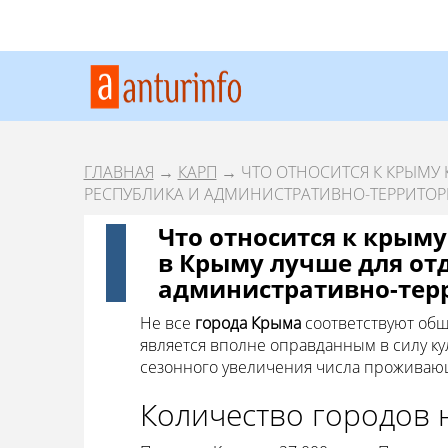
ГЛАВНАЯ
→
КАРП
→ ЧТО ОТНОСИТСЯ К КРЫМУ 
РЕСПУБЛИКА И АДМИНИСТРАТИВНО-ТЕРРИТО
Что относится к крыму
в Крыму лучше для от
административно-тер
Не все
города Крыма
соответствуют общ
является вполне оправданным в силу кул
сезонного увеличения числа проживаю
Количество городов 