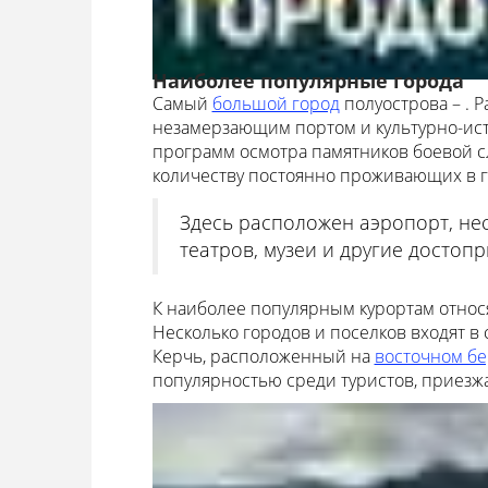
Наиболее популярные города
Самый
большой город
полуострова – . 
незамерзающим портом и культурно-ист
программ осмотра памятников боевой сл
количеству постоянно проживающих в г
Здесь расположен аэропорт, нес
театров, музеи и другие достоп
К наиболее популярным курортам относятс
Несколько городов и поселков входят в 
Керчь, расположенный на
восточном бе
популярностью среди туристов, приезж