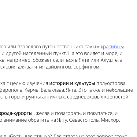
ького или взрослого путешественника самым
красивым
и другой населенный пункт. На это влияет и море, и
жь, например, обожает селиться в Ялте или Алуште, а
 условия для занятия дайвингом, серфингом,
ха с целью изучения
истории и культуры
полуострова
ерополь, Керчь, Балаклава, Ялта. Это также и небольшие
сть горы и руины античных, средневековых крепостей,
орода-курорты
, желая и позагорать, и покупаться, и
о внимание обратить на Ялту, Севастополь, Мисхор,
д выбрать для отдыха? Для ответа на этот вопрос стоит