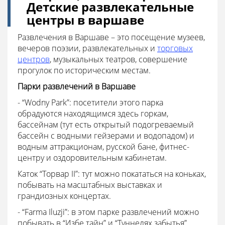
Детские развлекательные
центры в варшаве
Развлечения в Варшаве – это посещение музеев,
вечеров поэзии, развлекательных и
торговых
центров
, музыкальных театров, совершение
прогулок по историческим местам.
Парки развлечений в Варшаве
- “Wodny Park”: посетители этого парка
обрадуются находящимся здесь горкам,
бассейнам (тут есть открытый подогреваемый
бассейн с водными гейзерами и водопадом) и
водным аттракционам, русской бане, фитнес-
центру и оздоровительным кабинетам.
Каток “Торвар II”: тут можно покататься на коньках,
побывать на масштабных выставках и
грандиозных концертах.
- “Farma Iluzji”: в этом парке развлечений можно
побывать в “Избе тайн” и “Туннелях забытья”,