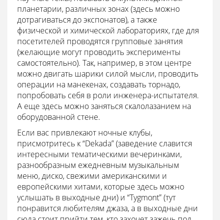
планетарии, различных зонах (здесь можно
дотрагиваться до экспонатов), а также
физической и химической лабораториях, где для
посетителей проводятся групповые занятия
(желающие могут проводить эксперименты
самостоятельно). Так, например, в этом центре
можно двигать шарики силой мысли, проводить
операции на манекенах, создавать торнадо,
попробовать себя в роли инженера-испытателя.
А еще здесь можно заняться скалолазанием на
оборудованной стене.
Если вас привлекают ночные клубы,
присмотритесь к “Dekada” (заведение славится
интересными тематическими вечеринками,
разнообразным ежедневным музыкальным
меню, диско, свежими американскими и
европейскими хитами, которые здесь можно
услышать в выходные дни) и “Tygmont” (тут
понравится любителям джаза, а в выходные дни
сюда стоит прийти тем, кто захочет зажечь под