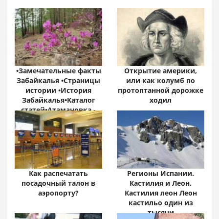
•Замечательные факты
Открытие америки,
Забайкалья •Страницы
или как колумб по
истории •История
протоптанной дорожке
Забайкалья•Каталог
ходил
статей•Атамановка -
Онлайн•
Забайкальский край:
цифры и факты
Как распечатать
Регионы Испании.
посадочный талон в
Кастилия и Леон.
аэропорту?
Кастилия леон Леон
кастильо один из
тысячи