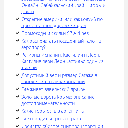
Онлайн• Забайкальский край: цифры и
факты
Открытие америки, или как колумб по
протоптанной дорожке ходил
Промокоды и скидки S7 Airlines
Как распечатать посадочный талон в
аэропорту?
Регионы Испании. Кастилия и Леон.
Кастилия леон Леон кастильо один из
тысячи
Допустимый вес и размер багажа в
самолетах топ-авиакомпаний
Где живет вавельский дракон
Золотые ворота Крыма: описание
достопримечательности
Какие горы есть в аргентина
Где находится тропа страха
Средства обеспечения транспортной