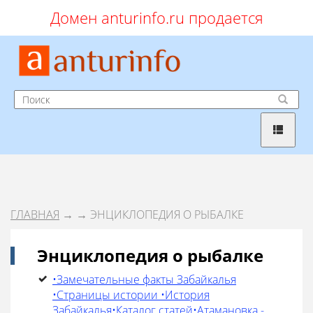
Домен anturinfo.ru продается
ГЛАВНАЯ
→
→ ЭНЦИКЛОПЕДИЯ О РЫБАЛКЕ
Энциклопедия о рыбалке
•Замечательные факты Забайкалья
•Страницы истории •История
Забайкалья•Каталог статей•Атамановка -