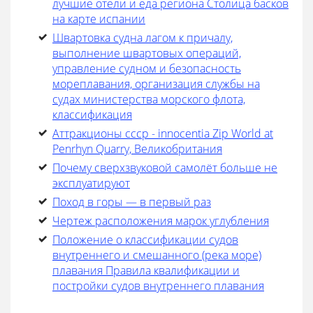
лучшие отели и еда региона Столица басков
на карте испании
Швартовка судна лагом к причалу,
выполнение швартовых операций,
управление судном и безопасность
мореплавания, организация службы на
судах министерства морского флота,
классификация
Аттракционы ссср - innocentia Zip World at
Penrhyn Quarry, Великобритания
Почему сверхзвуковой самолёт больше не
эксплуатируют
Поход в горы — в первый раз
Чертеж расположения марок углубления
Положение о классификации судов
внутреннего и смешанного (река море)
плавания Правила квалификации и
постройки судов внутреннего плавания