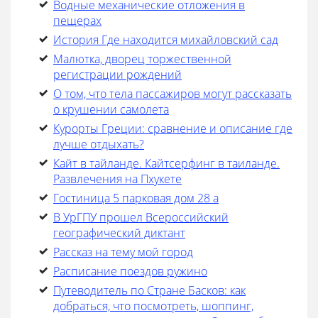
Водные механические отложения в
пещерах
История Где находится михайловский сад
Малютка, дворец торжественной
регистрации рождений
О том, что тела пассажиров могут рассказать
о крушении самолета
Курорты Греции: сравнение и описание где
лучше отдыхать?
Кайт в тайланде. Кайтсерфинг в таиланде.
Развлечения на Пхукете
Гостиница 5 парковая дом 28 а
В УрГПУ прошел Всероссийский
географический диктант
Рассказ на тему мой город
Расписание поездов ружино
Путеводитель по Стране Басков: как
добраться, что посмотреть, шоппинг,