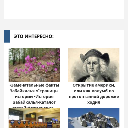
ЭТО ИНТЕРЕСНО:
•Замечательные факты
Открытие америки,
Забайкалья •Страницы
или как колумб по
истории •История
протоптанной дорожке
Забайкалья•Каталог
ходил
статей•Атамановка -
Онлайн•
Забайкальский край:
цифры и факты