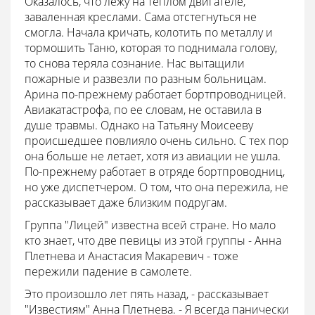
Оказалось, что лежу на теплом двигателе,
заваленная креслами. Сама отстегнуться не
смогла. Начала кричать, колотить по металлу и
тормошить Таню, которая то поднимала голову,
то снова теряла сознание. Нас вытащили
пожарные и развезли по разным больницам.
Арина по-прежнему работает бортпроводницей.
Авиакатастрофа, по ее словам, не оставила в
душе травмы. Однако на Татьяну Моисееву
происшедшее повлияло очень сильно. С тех пор
она больше не летает, хотя из авиации не ушла.
По-прежнему работает в отряде бортпроводниц,
но уже диспетчером. О том, что она пережила, не
рассказывает даже близким подругам.
Группа "Лицей" известна всей стране. Но мало
кто знает, что две певицы из этой группы - Анна
Плетнева и Анастасия Макаревич - тоже
пережили падение в самолете.
Это произошло лет пять назад, - рассказывает
"Известиям" Анна Плетнева. - Я всегда панически