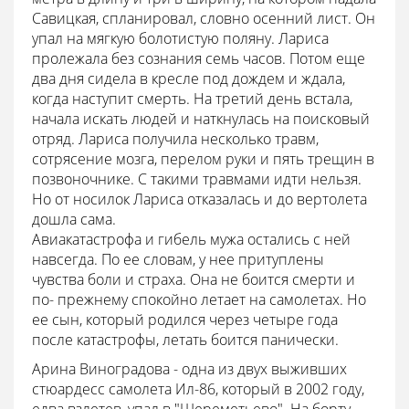
Савицкая, спланировал, словно осенний лист. Он
упал на мягкую болотистую поляну. Лариса
пролежала без сознания семь часов. Потом еще
два дня сидела в кресле под дождем и ждала,
когда наступит смерть. На третий день встала,
начала искать людей и наткнулась на поисковый
отряд. Лариса получила несколько травм,
сотрясение мозга, перелом руки и пять трещин в
позвоночнике. С такими травмами идти нельзя.
Но от носилок Лариса отказалась и до вертолета
дошла сама.
Авиакатастрофа и гибель мужа остались с ней
навсегда. По ее словам, у нее притуплены
чувства боли и страха. Она не боится смерти и
по- прежнему спокойно летает на самолетах. Но
ее сын, который родился через четыре года
после катастрофы, летать боится панически.
Арина Виноградова - одна из двух выживших
стюардесс самолета Ил-86, который в 2002 году,