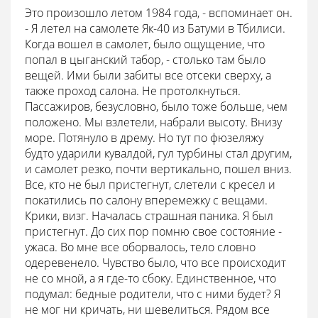
Это произошло летом 1984 года, - вспоминает он.
- Я летел на самолете Як-40 из Батуми в Тбилиси.
Когда вошел в самолет, было ощущение, что
попал в цыганский табор, - столько там было
вещей. Ими были забиты все отсеки сверху, а
также проход салона. Не протолкнуться.
Пассажиров, безусловно, было тоже больше, чем
положено. Мы взлетели, набрали высоту. Внизу
море. Потянуло в дрему. Но тут по фюзеляжу
будто ударили кувалдой, гул турбины стал другим,
и самолет резко, почти вертикально, пошел вниз.
Все, кто не был пристегнут, слетели с кресел и
покатились по салону вперемежку с вещами.
Крики, визг. Началась страшная паника. Я был
пристегнут. До сих пор помню свое состояние -
ужаса. Во мне все оборвалось, тело словно
одеревенело. Чувство было, что все происходит
не со мной, а я где-то сбоку. Единственное, что
подумал: бедные родители, что с ними будет? Я
не мог ни кричать, ни шевелиться. Рядом все