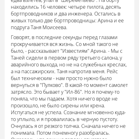
едва взлетев, упал в "Шереметьево". На борту
находились 16 человек: четыре пилота, десять
бортпроводников и два инженера. Остались в
живых только две бортпроводницы: Арина и ее
подруга Таня Моисеева.
Говорят, в последние секунды перед глазами
прокручивается вся жизнь. Со мной такого не
было, - рассказывает "Известиям" Арина. - Мы с
Таней сидели в первом ряду третьего салона, у
аварийного выхода, но не на служебных креслах,
а на пассажирских. Таня напротив меня. Рейс
был техническим - нам просто нужно было
вернуться в "Пулково". В какой-то момент самолет
затрясло. Это бывает у "Ил-86". Но я почему-то
поняла, что мы падаем. Хотя ничего вроде не
произошло, не было сирены или крена.
Испугаться не успела. Сознание мгновенно куда-
то уплыло, и я провалилась в черную пустоту.
Очнулась я от резкого толчка. Сначала ничего не
понимала. Потом понемногу разобралась.