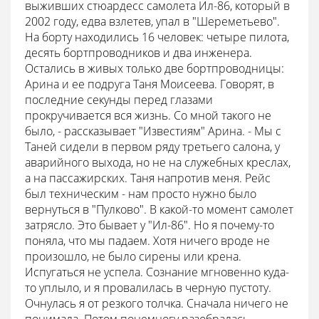
выживших стюардесс самолета Ил-86, который в
2002 году, едва взлетев, упал в "Шереметьево".
На борту находились 16 человек: четыре пилота,
десять бортпроводников и два инженера.
Остались в живых только две бортпроводницы:
Арина и ее подруга Таня Моисеева. Говорят, в
последние секунды перед глазами
прокручивается вся жизнь. Со мной такого не
было, - рассказывает "Известиям" Арина. - Мы с
Таней сидели в первом ряду третьего салона, у
аварийного выхода, но не на служебных креслах,
а на пассажирских. Таня напротив меня. Рейс
был техническим - нам просто нужно было
вернуться в "Пулково". В какой-то момент самолет
затрясло. Это бывает у "Ил-86". Но я почему-то
поняла, что мы падаем. Хотя ничего вроде не
произошло, не было сирены или крена.
Испугаться не успела. Сознание мгновенно куда-
то уплыло, и я провалилась в черную пустоту.
Очнулась я от резкого толчка. Сначала ничего не