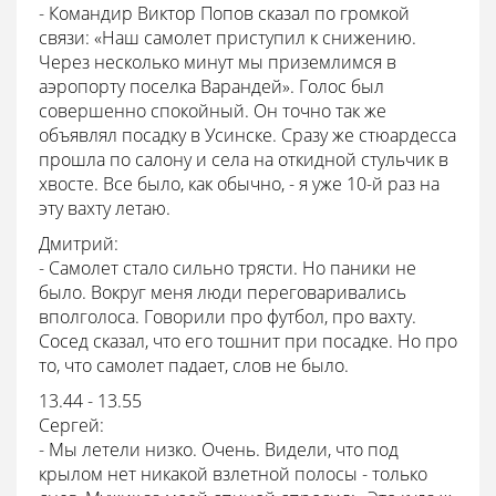
- Командир Виктор Попов сказал по громкой
связи: «Наш самолет приступил к снижению.
Через несколько минут мы приземлимся в
аэропорту поселка Варандей». Голос был
совершенно спокойный. Он точно так же
объявлял посадку в Усинске. Сразу же стюардесса
прошла по салону и села на откидной стульчик в
хвосте. Все было, как обычно, - я уже 10-й раз на
эту вахту летаю.
Дмитрий:
- Самолет стало сильно трясти. Но паники не
было. Вокруг меня люди переговаривались
вполголоса. Говорили про футбол, про вахту.
Сосед сказал, что его тошнит при посадке. Но про
то, что самолет падает, слов не было.
13.44 - 13.55
Сергей:
- Мы летели низко. Очень. Видели, что под
крылом нет никакой взлетной полосы - только