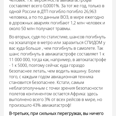
человек. Т.е. вероятность авиакатастрофы
составляет всего 0,0001%. За тот же год, только в
одной России в ДТП погибло погибло 26,963
человека, а по по данным ВОЗ, в мире ежегодно
в дорожных авариях погибают 1,2 млн человек и
около 50 млн получают травмы.
Во-вторых, судя по статистике, шансов погибнуть
на эскалаторе в метро или заразиться СПИДОМ у
вас куда больше , чем погибнуть в самолете. Так
шанс погибнуть в авиакатастрофе составляет 1 к
11 000 000, тогда как, например, в автокатастрофе
- 1 к 5000, поэтому сейчас куда гораздо
безопаснее летать, чем водить машину. Более
того, с каждым годом авиационная техника
становится безопаснее. Кстати, самым
неблагополучным с точки зрения безопасности
полетов континентом остается Африка: здесь
выполнено всего 3% от всех рейсов в мире, но
произошло 43% авиакатастроф!
В-третьих, при сильных перегрузках, вы ничего