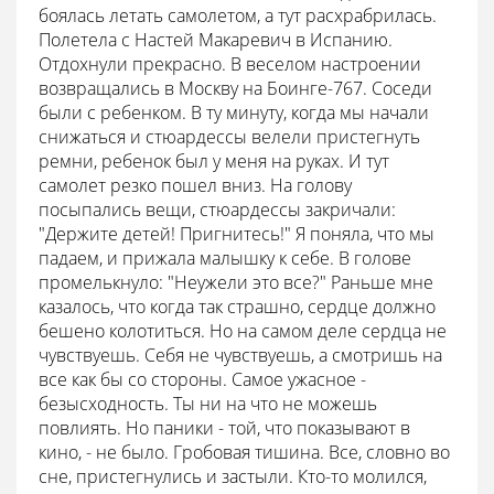
боялась летать самолетом, а тут расхрабрилась.
Полетела с Настей Макаревич в Испанию.
Отдохнули прекрасно. В веселом настроении
возвращались в Москву на Боинге-767. Соседи
были с ребенком. В ту минуту, когда мы начали
снижаться и стюардессы велели пристегнуть
ремни, ребенок был у меня на руках. И тут
самолет резко пошел вниз. На голову
посыпались вещи, стюардессы закричали:
"Держите детей! Пригнитесь!" Я поняла, что мы
падаем, и прижала малышку к себе. В голове
промелькнуло: "Неужели это все?" Раньше мне
казалось, что когда так страшно, сердце должно
бешено колотиться. Но на самом деле сердца не
чувствуешь. Себя не чувствуешь, а смотришь на
все как бы со стороны. Самое ужасное -
безысходность. Ты ни на что не можешь
повлиять. Но паники - той, что показывают в
кино, - не было. Гробовая тишина. Все, словно во
сне, пристегнулись и застыли. Кто-то молился,