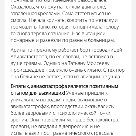
понимала. Потом понемногу разобралась.
Оказалось, что лежу на теплом двигателе,
заваленная креслами. Сама отстегнуться не
смогла. Начала кричать, колотить по металлу и
тормошить Таню, которая то поднимала голову,
то снова теряла сознание. Нас вытащили
пожарные и развезли по разным больницам.
Арина по-прежнему работает бортпроводницей.
Авиакатастрофа, по ее словам, не оставила в
душе травмы. Однако на Татьяну Моисееву
происшедшее повлияло очень сильно. С тех пор
она больше не летает, хотя из авиации не ушла.
В-пятых, авиакатастрофа является позитивным
опытом для выживших!
Ученые пришли к
уникальным выводам: люди, выжившие в
авиакатастрофах, впоследствии оказывались
более здоровыми с психологической точки
зрения. Они проявляли меньше беспокойства,
тревоги, не впадали в депрессию и не
испытывали посттравматического стресса, в