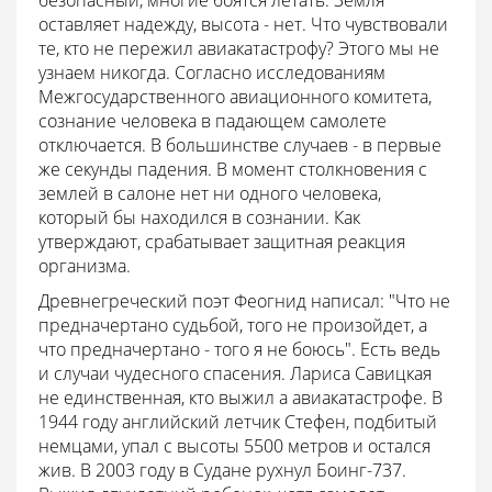
безопасный, многие боятся летать. Земля
оставляет надежду, высота - нет. Что чувствовали
те, кто не пережил авиакатастрофу? Этого мы не
узнаем никогда. Согласно исследованиям
Межгосударственного авиационного комитета,
сознание человека в падающем самолете
отключается. В большинстве случаев - в первые
же секунды падения. В момент столкновения с
землей в салоне нет ни одного человека,
который бы находился в сознании. Как
утверждают, срабатывает защитная реакция
организма.
Древнегреческий поэт Феогнид написал: "Что не
предначертано судьбой, того не произойдет, а
что предначертано - того я не боюсь". Есть ведь
и случаи чудесного спасения. Лариса Савицкая
не единственная, кто выжил а авиакатастрофе. В
1944 году английский летчик Стефен, подбитый
немцами, упал с высоты 5500 метров и остался
жив. В 2003 году в Судане рухнул Боинг-737.