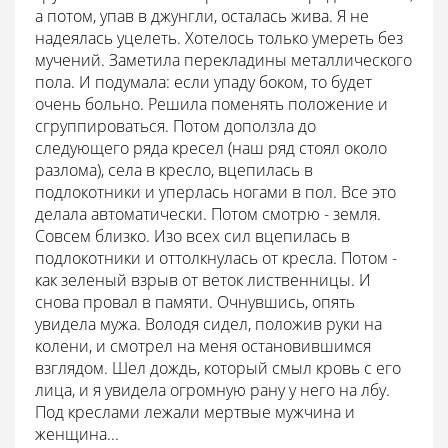
а потом, упав в джунгли, осталась жива. Я не
надеялась уцелеть. Хотелось только умереть без
мучений. Заметила перекладины металлического
пола. И подумала: если упаду боком, то будет
очень больно. Решила поменять положение и
сгруппироваться. Потом доползла до
следующего ряда кресел (наш ряд стоял около
разлома), села в кресло, вцепилась в
подлокотники и уперлась ногами в пол. Все это
делала автоматически. Потом смотрю - земля.
Совсем близко. Изо всех сил вцепилась в
подлокотники и оттолкнулась от кресла. Потом -
как зеленый взрыв от веток лиственницы. И
снова провал в памяти. Очнувшись, опять
увидела мужа. Володя сидел, положив руки на
колени, и смотрел на меня остановившимся
взглядом. Шел дождь, который смыл кровь с его
лица, и я увидела огромную рану у него на лбу.
Под креслами лежали мертвые мужчина и
женщина...