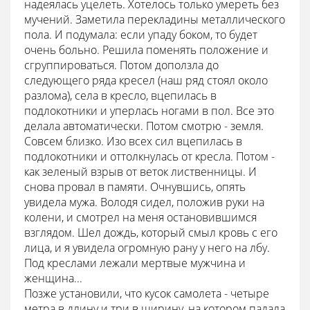
надеялась уцелеть. Хотелось только умереть без
мучений. Заметила перекладины металлического
пола. И подумала: если упаду боком, то будет
очень больно. Решила поменять положение и
сгруппироваться. Потом доползла до
следующего ряда кресел (наш ряд стоял около
разлома), села в кресло, вцепилась в
подлокотники и уперлась ногами в пол. Все это
делала автоматически. Потом смотрю - земля.
Совсем близко. Изо всех сил вцепилась в
подлокотники и оттолкнулась от кресла. Потом -
как зеленый взрыв от веток лиственницы. И
снова провал в памяти. Очнувшись, опять
увидела мужа. Володя сидел, положив руки на
колени, и смотрел на меня остановившимся
взглядом. Шел дождь, который смыл кровь с его
лица, и я увидела огромную рану у него на лбу.
Под креслами лежали мертвые мужчина и
женщина...
Позже установили, что кусок самолета - четыре
метра в длину и три в ширину, на котором падала