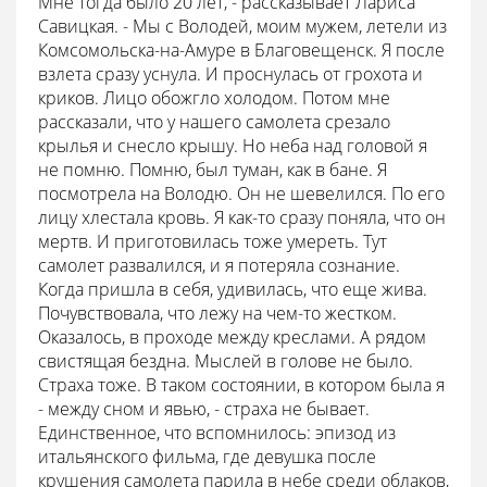
Мне тогда было 20 лет, - рассказывает Лариса
Савицкая. - Мы с Володей, моим мужем, летели из
Комсомольска-на-Амуре в Благовещенск. Я после
взлета сразу уснула. И проснулась от грохота и
криков. Лицо обожгло холодом. Потом мне
рассказали, что у нашего самолета срезало
крылья и снесло крышу. Но неба над головой я
не помню. Помню, был туман, как в бане. Я
посмотрела на Володю. Он не шевелился. По его
лицу хлестала кровь. Я как-то сразу поняла, что он
мертв. И приготовилась тоже умереть. Тут
самолет развалился, и я потеряла сознание.
Когда пришла в себя, удивилась, что еще жива.
Почувствовала, что лежу на чем-то жестком.
Оказалось, в проходе между креслами. А рядом
свистящая бездна. Мыслей в голове не было.
Страха тоже. В таком состоянии, в котором была я
- между сном и явью, - страха не бывает.
Единственное, что вспомнилось: эпизод из
итальянского фильма, где девушка после
крушения самолета парила в небе среди облаков,