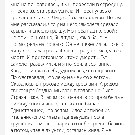
мне не понравилось, и мы пересели в середину.
Я после взлета сразу уснула. И проснулась от
грохота и криков. Лицо обожгло холодом. Потом
мне рассказали, что у нашего самолета срезало
крылья и снесло крышу. Но неба над головой я
не помню. Помню, был туман, как в бане. Я
посмотрела на Володю. Он не шевелился. По его
лицу хлестала кровь. Я как-то сразу поняла, что он
мертв. И приготовилась тоже умереть. Тут
самолет развалился, и я потеряла сознание.
Когда пришла в себя, удивилась, что еще жива.
Почувствовала, что лежу на чем-то жестком.
Оказалось, в проходе между креслами. А рядом
свистящая бездна. Мыслей в голове не было.
Страха тоже. В таком состоянии, в котором была я
- между сном и явью, - страха не бывает.
Единственное, что вспомнилось: эпизод из
итальянского фильма, где девушка после
крушения самолета парила в небе среди облаков,
а потом, упав в джунгли, осталась жива. Я не