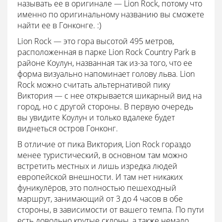
называть ее в оригинале — Lion Rock, потому что
именно по оригинальному названию вы сможете
найти ее в Гонконге. :)
Lion Rock — это гора высотой 495 метров,
расположенная в парке Lion Rock Country Park в
районе Коулун, названная так из-за того, что ее
форма визуально напоминает голову льва. Lion
Rock можно считать альтернативой пику
Виктория — с нее открывается шикарный вид на
город, но с другой стороны. В первую очередь
вы увидите Коулун и только вдалеке будет
виднеться остров Гонконг.
В отличие от пика Виктория, Lion Rock гораздо
менее туристический, в основном там можно
встретить местных и лишь изредка людей
европейской внешности. И там нет никаких
фуникулёров, это полностью пешеходный
маршрут, занимающий от 3 до 4 часов в обе
стороны, в зависимости от вашего темпа. По пути
есть довольно крутые склоны, а также немало