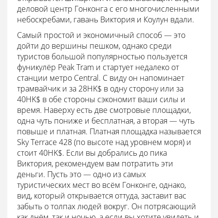
деловой центр Гонконга с его многочисленными
небоскребами, гавань Виктория и Коулун вдали.
Самый простой и экономичный способ — это
дойти до вершины пешком, однако среди
туристов большой популярностью пользуется
фуникулёр Peak Tram и стартует недалеко от
станции метро Central. С виду он напоминает
трамвайчик и за 28HK$ в одну сторону или за
40HK$ в обе стороны сэкономит ваши силы и
время. Наверху есть две смотровые площадки,
одна чуть пониже и бесплатная, а вторая — чуть
повыше и платная. Платная площадка называется
Sky Terrace 428 (по высоте над уровнем моря) и
стоит 40HK$. Если вы добрались до пика
Виктория, рекомендуем вам потратить эти
деньги. Пусть это — одно из самых
туристических мест во всём Гонконге, однако,
вид, который открывается оттуда, заставит вас
забыть о толпах людей вокруг. Он потрясающий
как днём, так и ночью, а если вы хотите увидеть и