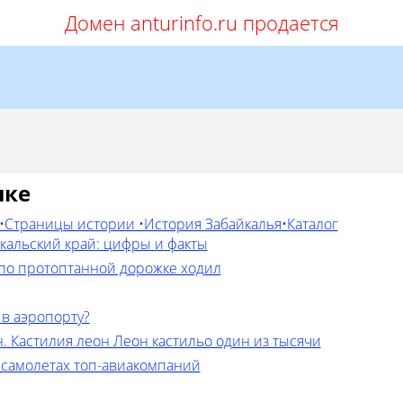
Домен anturinfo.ru продается
лке
•Страницы истории •История Забайкалья•Каталог
йкальский край: цифры и факты
 по протоптанной дорожке ходил
 в аэропорту?
. Кастилия леон Леон кастильо один из тысячи
 самолетах топ-авиакомпаний