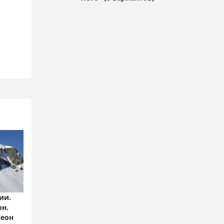
ии.
он.
Леон