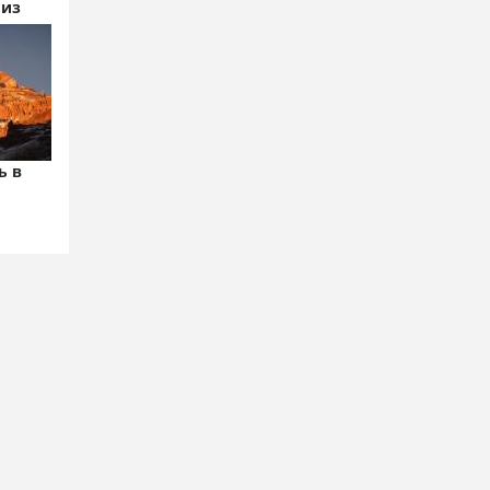
 из
ь в