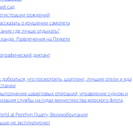
ий сад
регистрации рождений
рассказать о крушении самолета
ание где лучше отдыхать?
иланде. Развлечения на Пхукете
ографический диктант
к добраться, что посмотреть, шоппинг, лучшие отели и еда
испании
, выполнение швартовых операций, управление судном и
изация службы на судах министерства морского флота,
World at Penrhyn Quarry, Великобритания
льше не эксплуатируют