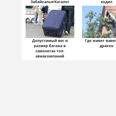
Забайкалья•Каталог
ходил
статей•Атамановка -
Онлайн• Забайкальский
край: цифры и факты
Допустимый вес и
Где живет ваве
размер багажа в
дракон
самолетах топ-
авиакомпаний