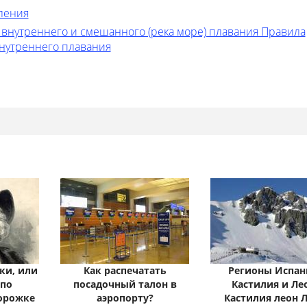
ления
 внутреннего и смешанного (река море) плавания Правила
внутреннего плавания
ки, или
Как распечатать
Регионы Испан
 по
посадочный талон в
Кастилия и Ле
орожке
аэропорту?
Кастилия леон 