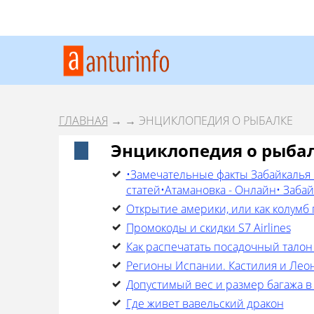
ГЛАВНАЯ
→
→ ЭНЦИКЛОПЕДИЯ О РЫБАЛКЕ
Энциклопедия о рыба
•Замечательные факты Забайкалья 
статей•Атамановка - Онлайн• Заба
Открытие америки, или как колумб
Промокоды и скидки S7 Airlines
Как распечатать посадочный талон
Регионы Испании. Кастилия и Леон
Допустимый вес и размер багажа в
Где живет вавельский дракон