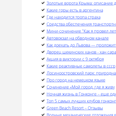
Золотые ворота Крыма: описание 
Какие горы есть в аргентина
Где находится тропа страха
Средства обеспечения транспортн
Мини-сочинение "Как я провел лето
Автовокзал на обводном канале
Как доехать до Львова — проложит
Дворец шекинских ханов - хан сар
Акция в виктории с 9 октября
Какие реактивные самолеты в ссср
Лосиноостровский парк: природна
Про город на немецком языке
Cочинение «Мой город, где я живу
Ночная жизнь в Гонконге – еще од
Топ 5 самых лучших клубов гонкон
Green Beach Resort – Отзывы
Водные механические отложения 