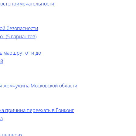
достопримечательности
ой безопасности
" (5 вариантов)
ь маршрут от и до
ай
я жемчужина Московской области
на причина переехать в Гонконг
га
в пещерах