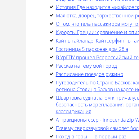
История Где находится михайловск
Малютка, дворец торжественной 
О том, что тела пассажиров могут 
Курорты Греции: сравнение и опис
Кайт в тайланде. Кайтсерфинг в та
Гостиница 5 парковая дом 28 а
В УрГПУ прошел Всероссийский ге
Рассказ на тему мой город
Расписание поездов ружино
Путеводитель по Стране Басков: ка
региона Столица басков на карте 
Швартовка судна лагом к причалу
безопасность мореплавания, орган
классификация
Аттракционы ссср - innocentia Zip 
Почему сверхзвуковой самолёт бо
Поход в горы — в первый раз