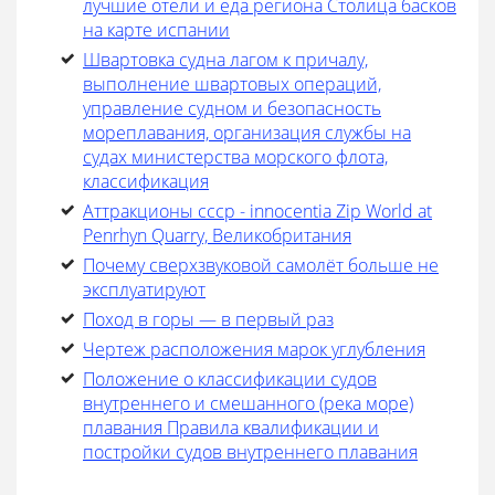
лучшие отели и еда региона Столица басков
на карте испании
Швартовка судна лагом к причалу,
выполнение швартовых операций,
управление судном и безопасность
мореплавания, организация службы на
судах министерства морского флота,
классификация
Аттракционы ссср - innocentia Zip World at
Penrhyn Quarry, Великобритания
Почему сверхзвуковой самолёт больше не
эксплуатируют
Поход в горы — в первый раз
Чертеж расположения марок углубления
Положение о классификации судов
внутреннего и смешанного (река море)
плавания Правила квалификации и
постройки судов внутреннего плавания