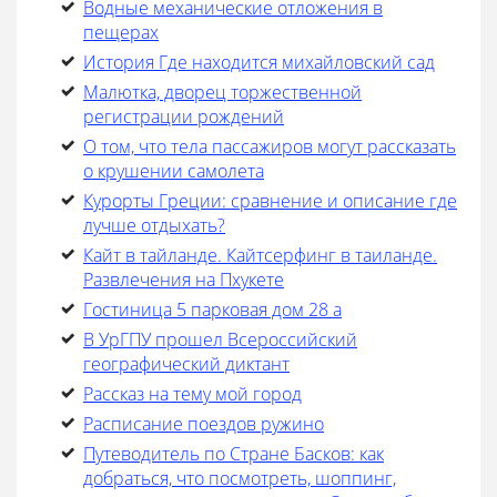
Водные механические отложения в
пещерах
История Где находится михайловский сад
Малютка, дворец торжественной
регистрации рождений
О том, что тела пассажиров могут рассказать
о крушении самолета
Курорты Греции: сравнение и описание где
лучше отдыхать?
Кайт в тайланде. Кайтсерфинг в таиланде.
Развлечения на Пхукете
Гостиница 5 парковая дом 28 а
В УрГПУ прошел Всероссийский
географический диктант
Рассказ на тему мой город
Расписание поездов ружино
Путеводитель по Стране Басков: как
добраться, что посмотреть, шоппинг,