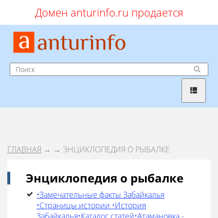
Домен anturinfo.ru продается
ГЛАВНАЯ
→
→ ЭНЦИКЛОПЕДИЯ О РЫБАЛКЕ
Энциклопедия о рыбалке
•Замечательные факты Забайкалья
•Страницы истории •История
Забайкалья•Каталог статей•Атамановка -