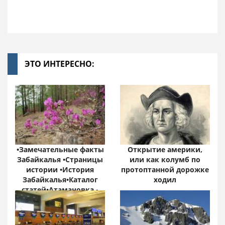
ЭТО ИНТЕРЕСНО:
•Замечательные факты
Открытие америки,
Забайкалья •Страницы
или как колумб по
истории •История
протоптанной дорожке
Забайкалья•Каталог
ходил
статей•Атамановка -
Онлайн•
Забайкальский край:
цифры и факты