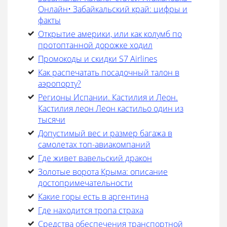
Онлайн• Забайкальский край: цифры и
факты
Открытие америки, или как колумб по
протоптанной дорожке ходил
Промокоды и скидки S7 Airlines
Как распечатать посадочный талон в
аэропорту?
Регионы Испании. Кастилия и Леон.
Кастилия леон Леон кастильо один из
тысячи
Допустимый вес и размер багажа в
самолетах топ-авиакомпаний
Где живет вавельский дракон
Золотые ворота Крыма: описание
достопримечательности
Какие горы есть в аргентина
Где находится тропа страха
Средства обеспечения транспортной