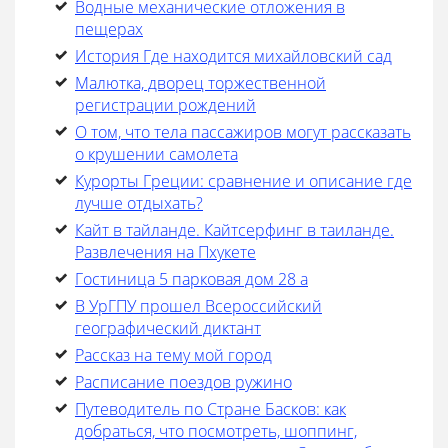
Водные механические отложения в
пещерах
История Где находится михайловский сад
Малютка, дворец торжественной
регистрации рождений
О том, что тела пассажиров могут рассказать
о крушении самолета
Курорты Греции: сравнение и описание где
лучше отдыхать?
Кайт в тайланде. Кайтсерфинг в таиланде.
Развлечения на Пхукете
Гостиница 5 парковая дом 28 а
В УрГПУ прошел Всероссийский
географический диктант
Рассказ на тему мой город
Расписание поездов ружино
Путеводитель по Стране Басков: как
добраться, что посмотреть, шоппинг,