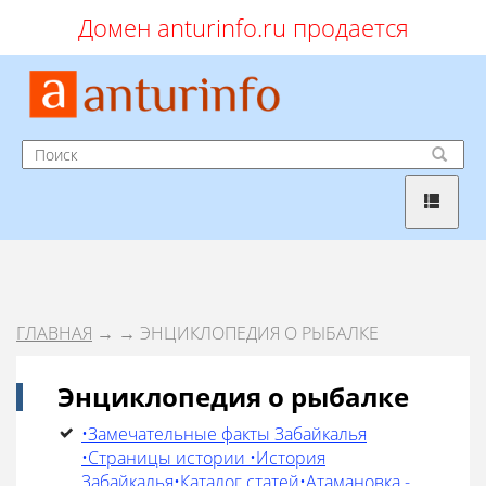
Домен anturinfo.ru продается
ГЛАВНАЯ
→
→ ЭНЦИКЛОПЕДИЯ О РЫБАЛКЕ
Энциклопедия о рыбалке
•Замечательные факты Забайкалья
•Страницы истории •История
Забайкалья•Каталог статей•Атамановка -