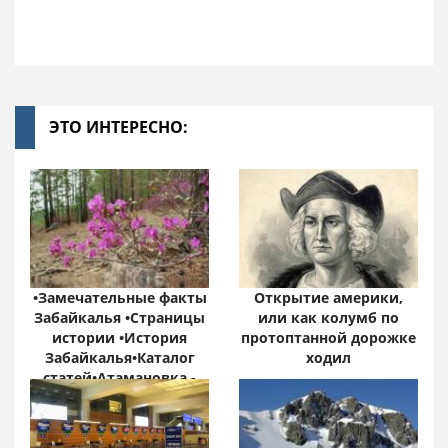
ЭТО ИНТЕРЕСНО:
•Замечательные факты
Открытие америки,
Забайкалья •Страницы
или как колумб по
истории •История
протоптанной дорожке
Забайкалья•Каталог
ходил
статей•Атамановка -
Онлайн•
Забайкальский край:
цифры и факты