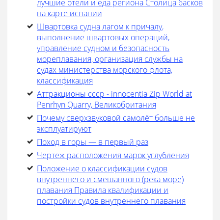
лучшие отели и еда региона Столица басков
на карте испании
Швартовка судна лагом к причалу,
выполнение швартовых операций,
управление судном и безопасность
мореплавания, организация службы на
судах министерства морского флота,
классификация
Аттракционы ссср - innocentia Zip World at
Penrhyn Quarry, Великобритания
Почему сверхзвуковой самолёт больше не
эксплуатируют
Поход в горы — в первый раз
Чертеж расположения марок углубления
Положение о классификации судов
внутреннего и смешанного (река море)
плавания Правила квалификации и
постройки судов внутреннего плавания