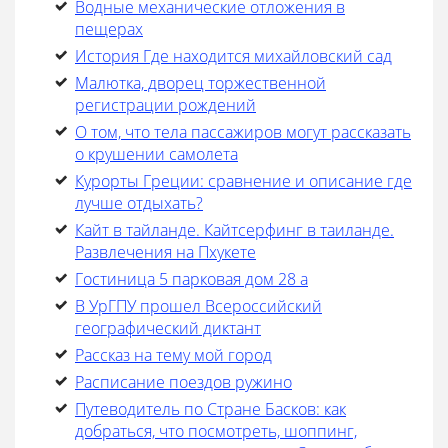
Водные механические отложения в
пещерах
История Где находится михайловский сад
Малютка, дворец торжественной
регистрации рождений
О том, что тела пассажиров могут рассказать
о крушении самолета
Курорты Греции: сравнение и описание где
лучше отдыхать?
Кайт в тайланде. Кайтсерфинг в таиланде.
Развлечения на Пхукете
Гостиница 5 парковая дом 28 а
В УрГПУ прошел Всероссийский
географический диктант
Рассказ на тему мой город
Расписание поездов ружино
Путеводитель по Стране Басков: как
добраться, что посмотреть, шоппинг,