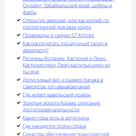
Онлайн• Забайкальский край: цифры и
факты
Открытие америки, или как колумб по
протоптанной дорожке ходил
Промокоды и скидки S7 Airlines
Как распечатать посадочный талон в
аэропорту?
Регионы Испании. Кастилия и Леон.
Кастилия леон Леон кастильо один из
тысячи
Допустимый вес и размер багажа в
самолетах топ-авиакомпаний
Где живет вавельский дракон
Золотые ворота Крыма: описание
достопримечательности
Какие горы есть в аргентина
Где находится тропа страха
Средства обеспечения транспортной