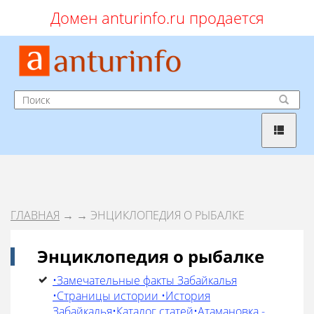
Домен anturinfo.ru продается
ГЛАВНАЯ
→
→ ЭНЦИКЛОПЕДИЯ О РЫБАЛКЕ
Энциклопедия о рыбалке
•Замечательные факты Забайкалья
•Страницы истории •История
Забайкалья•Каталог статей•Атамановка -