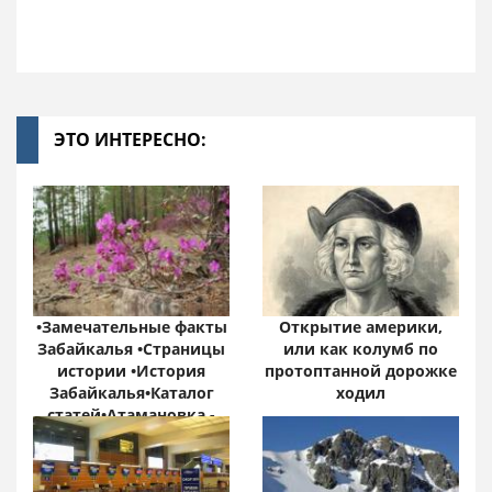
ЭТО ИНТЕРЕСНО:
•Замечательные факты
Открытие америки,
Забайкалья •Страницы
или как колумб по
истории •История
протоптанной дорожке
Забайкалья•Каталог
ходил
статей•Атамановка -
Онлайн•
Забайкальский край:
цифры и факты