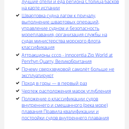
лучшие отели и еда региона Столица басков
на карте испании
Швартовка судна лагом к причалу,
выполнение швартовых операций,
управление судном и безопасность
мореплавания, организация службы на
судах министерства морского флота,
классификация
Аттракционы ссср - innocentia Zip World at
Penrhyn Quarry, Великобритания
Почему сверхзвуковой самолёт больше не
эксплуатируют
Поход в горы — в первый раз
Чертеж расположения марок углубления
Положение о классификации судов
внутреннего и смешанного (река море)
плавания Правила квалификации и
постройки судов внутреннего плавания