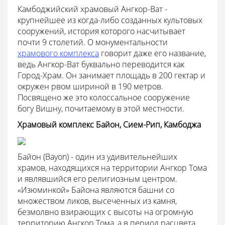
Камбоджийский храмовый Ангкор-Ват -
крупнейшее из когда-либо созданных культовых
сооружений, история которого насчитывает
почти 9 столетий. О монументальности
храмового комплекса
говорит даже его название,
ведь Ангкор-Ват буквально переводится как
Город-Храм. Он занимает площадь в 200 гектар и
окружен рвом шириной в 190 метров.
Посвящено же это колоссальное сооружение
богу Вишну, почитаемому в этой местности.
Храмовый комплекс Байон, Сием-Рип, Камбоджа
Байон (Bayon) - один из удивительнейших
храмов, находящихся на территории Ангкор Тома
и являвшийся его религиозным центром.
«Изюминкой» Байона являются башни со
множеством ликов, высеченных из камня,
безмолвно взирающих с высоты на огромную
территорию Ангкор Тома, а в период расцвета