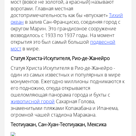
мост (вовсе не золотой, а красный) называют
воротами. Главная местная
достопримечательность как бы «впускает»
Тихий
океан
в залив Сан-Франциско, соединяя город с
округом Марин. Это грандиозное сооружение
возводилось с 1933 по 1937 годы. На момент
открытия это был самый большой
подвесной
мост
в мире.
Статуя Христа-Искупителя, Рио-де-Жанейро
Статуя Христа Искупителя в Рио-де-Жанейро -
один из самых известных и популярных в мире
монументов. Ежегодно миллионы поднимаются к
его подножию, откуда открывается
ошеломляющая панорама города и бухты с
живописной горой
Сахарная Голова,
знаменитыми пляжами Копакабана и Ипанема,
огромной чашей стадиона Маракана.
Теотиуакан, Сан-Хуан-Теотиуакан, Мексика