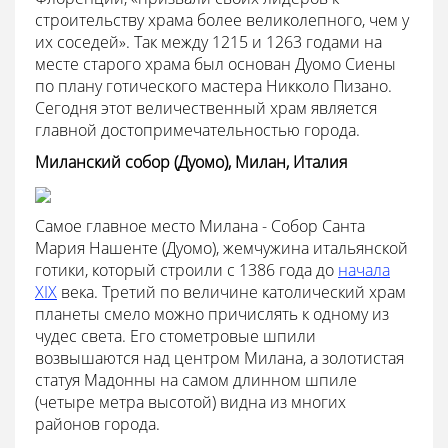
строительству храма более великолепного, чем у
их соседей». Так между 1215 и 1263 годами на
месте старого храма был основан Дуомо Сиены
по плану готического мастера Никколо Пизано.
Сегодня этот величественный храм является
главной достопримечательностью города.
Миланский собор (Дуомо), Милан, Италия
Самое главное место Милана - Собор Санта
Мария Нашенте (Дуомо), жемчужина итальянской
готики, который строили с 1386 года до
начала
XIX
века. Третий по величине католический храм
планеты смело можно причислять к одному из
чудес света. Его стометровые шпили
возвышаются над центром Милана, а золотистая
статуя Мадонны на самом длинном шпиле
(четыре метра высотой) видна из многих
районов города.