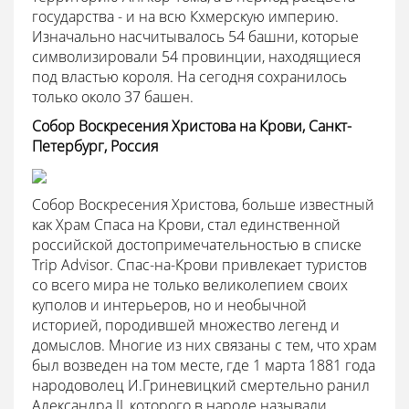
государства - и на всю Кхмерскую империю.
Изначально насчитывалось 54 башни, которые
символизировали 54 провинции, находящиеся
под властью короля. На сегодня сохранилось
только около 37 башен.
Собор Воскресения Христова на Крови, Санкт-
Петербург, Россия
Собор Воскресения Христова, больше известный
как Храм Спаса на Крови, стал единственной
российской достопримечательностью в списке
Trip Advisor. Спас-на-Крови привлекает туристов
со всего мира не только великолепием своих
куполов и интерьеров, но и необычной
историей, породившей множество легенд и
домыслов. Многие из них связаны с тем, что храм
был возведен на том месте, где 1 марта 1881 года
народоволец И.Гриневицкий смертельно ранил
Александра II, которого в народе называли