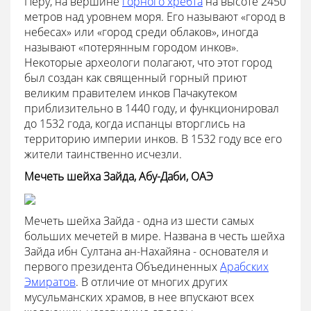
Перу, на вершине
горного хребта
на высоте 2450
метров над уровнем моря. Его называют «город в
небесах» или «город среди облаков», иногда
называют «потерянным городом инков».
Некоторые археологи полагают, что этот город
был создан как священный горный приют
великим правителем инков Пачакутеком
приблизительно в 1440 году, и функционировал
до 1532 года, когда испанцы вторглись на
территорию империи инков. В 1532 году все его
жители таинственно исчезли.
Мечеть шейха Зайда, Абу-Даби, ОАЭ
Мечеть шейха Зайда - одна из шести самых
больших мечетей в мире. Названа в честь шейха
Зайда ибн Султана ан-Нахайяна - основателя и
первого президента Объединенных
Арабских
Эмиратов
. В отличие от многих других
мусульманских храмов, в нее впускают всех