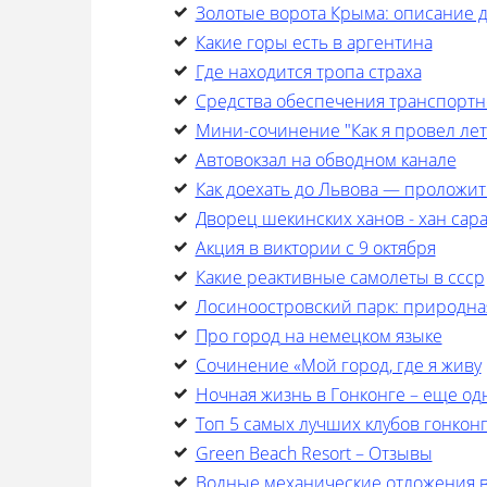
Золотые ворота Крыма: описание 
Какие горы есть в аргентина
Где находится тропа страха
Средства обеспечения транспортн
Мини-сочинение "Как я провел лето
Автовокзал на обводном канале
Как доехать до Львова — проложит
Дворец шекинских ханов - хан сар
Акция в виктории с 9 октября
Какие реактивные самолеты в ссср
Лосиноостровский парк: природна
Про город на немецком языке
Cочинение «Мой город, где я живу
Ночная жизнь в Гонконге – еще од
Топ 5 самых лучших клубов гонкон
Green Beach Resort – Отзывы
Водные механические отложения 