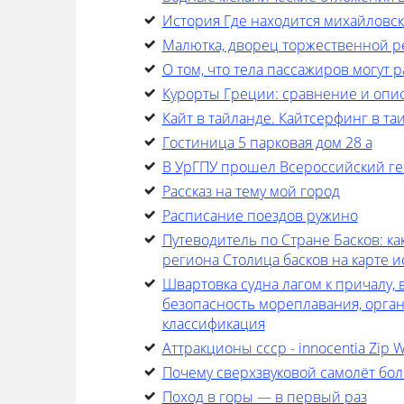
История Где находится михайловск
Малютка, дворец торжественной 
О том, что тела пассажиров могут 
Курорты Греции: сравнение и опис
Кайт в тайланде. Кайтсерфинг в та
Гостиница 5 парковая дом 28 а
В УрГПУ прошел Всероссийский ге
Рассказ на тему мой город
Расписание поездов ружино
Путеводитель по Стране Басков: ка
региона Столица басков на карте 
Швартовка судна лагом к причалу
безопасность мореплавания, орган
классификация
Аттракционы ссср - innocentia Zip 
Почему сверхзвуковой самолёт бо
Поход в горы — в первый раз