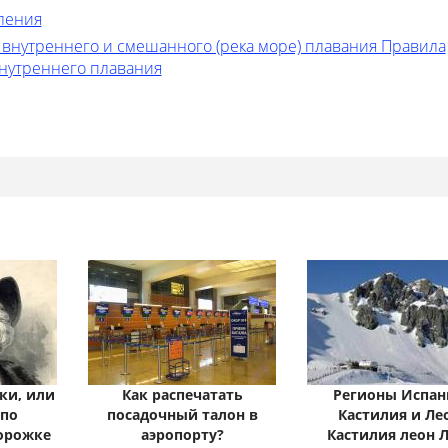
ления
 внутреннего и смешанного (река море) плавания Правила
внутреннего плавания
ки, или
Как распечатать
Регионы Испан
 по
посадочный талон в
Кастилия и Ле
орожке
аэропорту?
Кастилия леон 