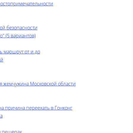
достопримечательности
ой безопасности
" (5 вариантов)
ь маршрут от и до
ай
я жемчужина Московской области
на причина переехать в Гонконг
га
в пещерах