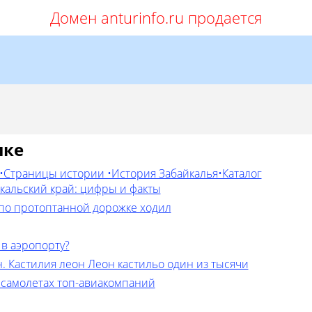
Домен anturinfo.ru продается
лке
•Страницы истории •История Забайкалья•Каталог
йкальский край: цифры и факты
 по протоптанной дорожке ходил
 в аэропорту?
. Кастилия леон Леон кастильо один из тысячи
 самолетах топ-авиакомпаний