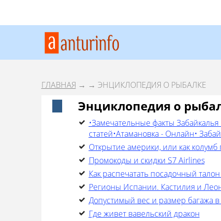
ГЛАВНАЯ
→
→ ЭНЦИКЛОПЕДИЯ О РЫБАЛКЕ
Энциклопедия о рыба
•Замечательные факты Забайкалья 
статей•Атамановка - Онлайн• Заба
Открытие америки, или как колумб
Промокоды и скидки S7 Airlines
Как распечатать посадочный талон
Регионы Испании. Кастилия и Леон
Допустимый вес и размер багажа в
Где живет вавельский дракон