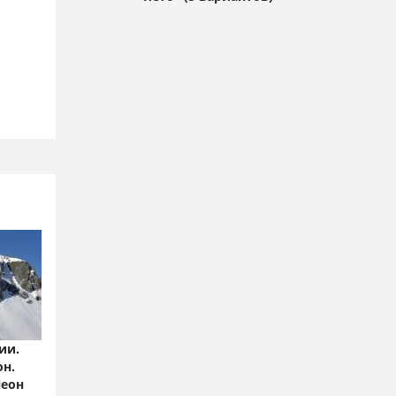
ии.
он.
Леон