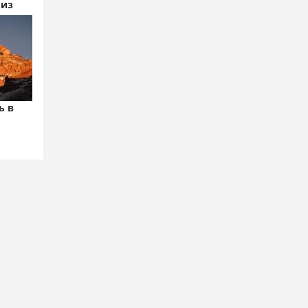
 из
ь в