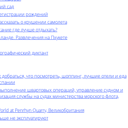
ий сад
регистрации рождений
рассказать о крушении самолета
ание где лучше отдыхать?
иланде. Развлечения на Пхукете
ографический диктант
к добраться, что посмотреть, шоппинг, лучшие отели и еда
испании
, выполнение швартовых операций, управление судном и
изация службы на судах министерства морского флота,
World at Penrhyn Quarry, Великобритания
льше не эксплуатируют