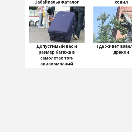
Забайкалья•Каталог
ходил
статей•Атамановка -
Онлайн• Забайкальский
край: цифры и факты
Допустимый вес и
Где живет ваве
размер багажа в
дракон
самолетах топ-
авиакомпаний