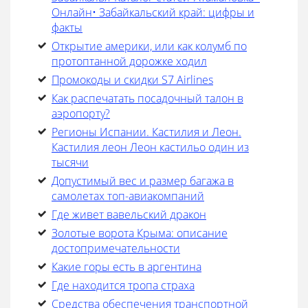
Онлайн• Забайкальский край: цифры и
факты
Открытие америки, или как колумб по
протоптанной дорожке ходил
Промокоды и скидки S7 Airlines
Как распечатать посадочный талон в
аэропорту?
Регионы Испании. Кастилия и Леон.
Кастилия леон Леон кастильо один из
тысячи
Допустимый вес и размер багажа в
самолетах топ-авиакомпаний
Где живет вавельский дракон
Золотые ворота Крыма: описание
достопримечательности
Какие горы есть в аргентина
Где находится тропа страха
Средства обеспечения транспортной