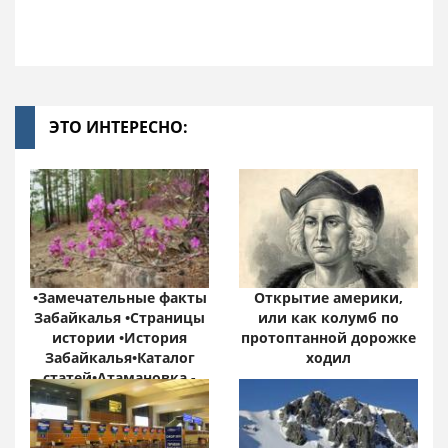
ЭТО ИНТЕРЕСНО:
•Замечательные факты
Открытие америки,
Забайкалья •Страницы
или как колумб по
истории •История
протоптанной дорожке
Забайкалья•Каталог
ходил
статей•Атамановка -
Онлайн•
Забайкальский край:
цифры и факты