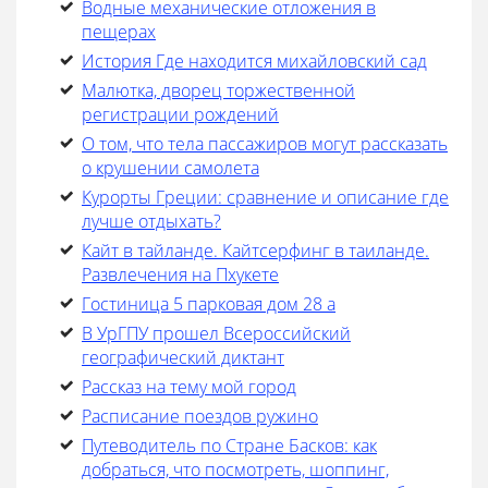
Водные механические отложения в
пещерах
История Где находится михайловский сад
Малютка, дворец торжественной
регистрации рождений
О том, что тела пассажиров могут рассказать
о крушении самолета
Курорты Греции: сравнение и описание где
лучше отдыхать?
Кайт в тайланде. Кайтсерфинг в таиланде.
Развлечения на Пхукете
Гостиница 5 парковая дом 28 а
В УрГПУ прошел Всероссийский
географический диктант
Рассказ на тему мой город
Расписание поездов ружино
Путеводитель по Стране Басков: как
добраться, что посмотреть, шоппинг,