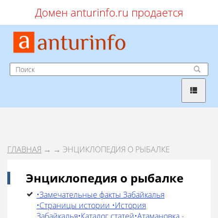
Домен anturinfo.ru продается
ГЛАВНАЯ
→
→ ЭНЦИКЛОПЕДИЯ О РЫБАЛКЕ
Энциклопедия о рыбалке
•Замечательные факты Забайкалья
•Страницы истории •История
Забайкалья•Каталог статей•Атамановка -