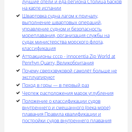
лучшие отели и еда региона Столица басков
на карте испании
Швартовка судна лагом к причалу,
выполнение швартовых операций,
управление судном и безопасность
мореплавания, организация службы на
судах министерства морского флота,
классификация
Аттракционы ссср - innocentia Zip World at
Penrhyn Quarry, Великобритания
Почему сверхзвуковой самолёт больше не
эксплуатируют
Поход в горы — в первый раз
Чертеж расположения марок углубления
Положение о классификации судов
внутреннего и смешанного (река море)
плавания Правила квалификации и
постройки судов внутреннего плавания