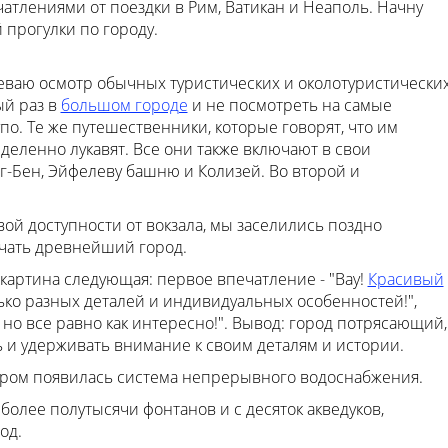
тлениями от поездки в Рим, Ватикан и Неаполь. Начну
 прогулки по городу.
меваю осмотр обычных туристических и околотуристически
ый раз в
большом городе
и не посмотреть на самые
о. Те же путешественники, которые говорят, что им
деленно лукавят. Все они также включают в свои
г-Бен, Эйфелеву башню и Колизей. Во второй и
вой доступности от вокзала, мы заселились поздно
чать древнейший город.
о картина следующая: первое впечатление - "Вау!
Красивый
олько разных деталей и индивидуальных особенностей!",
, но все равно как интересно!". Вывод: город потрясающий,
 и удерживать внимание к своим деталям и истории.
отором появилась система непрерывного водоснабжения.
 более полутысячи фонтанов и с десяток акведуков,
од.