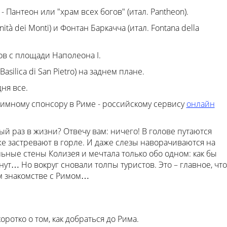
Пантеон или "храм всех богов" (итал. Pantheon).
nità dei Monti) и Фонтан Баркачча (итал. Fontana della
в с площади Наполеона I.
silica di San Pietro) на заднем плане.
ня все.
имному спонсору в Риме - российскому сервису
онлайн
ый раз в жизни? Отвечу вам: ничего! В голове путаются
же застревают в горле. И даже слезы наворачиваются на
ьные стены Колизея и мечтала только обо одном: как бы
нут… Но вокруг сновали толпы туристов. Это – главное, что
ом знакомстве с Римом…
коротко о том, как добраться до Рима.