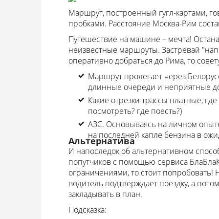
Маршрут, построенный гугл-картами, гово
пробками. Расстояние Москва-Рим состав
Путешествие на машине – мечта! Остана
неизвестные маршруты. Застревай "напо
оперативно добраться до Рима, то сов
Маршрут пролегает через Белорусс
длинные очереди и неприятные дос
Какие отрезки трассы платные, гд
посмотреть? где поесть?)
АЗС. Основываясь на личном опыте
на последней капле бензина в ожи
Альтернатива
И напоследок об альтернативном спосо
попутчиков с помощью сервиса БлаБлаК
ограничениями, то стоит попробовать! Н
водитель подтверждает поездку, а потом 
закладывать в план.
Подсказка: