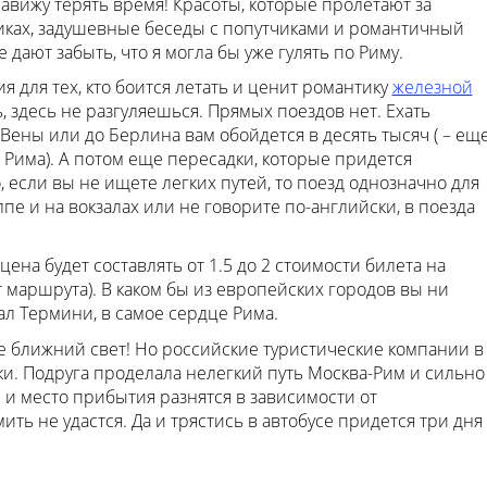
навижу терять время! Красоты, которые пролетают за
никах, задушевные беседы с попутчиками и романтичный
 не дают забыть, что я могла бы уже гулять по Риму.
я для тех, кто боится летать и ценит романтику
железной
, здесь не разгуляешься. Прямых поездов нет. Ехать
 Вены или до Берлина вам обойдется в десять тысяч ( – ещ
 Рима). А потом еще пересадки, которые придется
, если вы не ищете легких путей, то поезд однозначно для
лпе и на вокзалах или не говорите по-английски, в поезда
цена будет составлять от 1.5 до 2 стоимости билета на
 маршрута). В каком бы из европейских городов вы ни
ал Термини, в самое сердце Рима.
не ближний свет! Но российские туристические компании в
и. Подруга проделала нелегкий путь Москва-Рим и сильно
и место прибытия разнятся в зависимости от
ить не удастся. Да и трястись в автобусе придется три дня