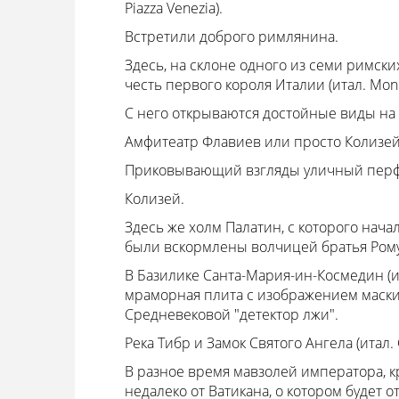
Piazza Venezia).
Встретили доброго римлянина.
Здесь, на склоне одного из семи римски
честь первого короля Италии (итал. Monum
С него открываются достойные виды на 
Амфитеатр Флавиев или просто Колизей
Приковывающий взгляды уличный пер
Колизей.
Здесь же холм Палатин, с которого нача
были вскормлены волчицей братья Ромул
В Базилике Санта-Мария-ин-Космедин (ит
мраморная плита с изображени­ем маски Тр
Средневековой "детектор лжи".
Река Тибр и Замок Святого Ангела (итал. C
В разное время мавзолей императора, к
недалеко от Ватикана, о котором будет о