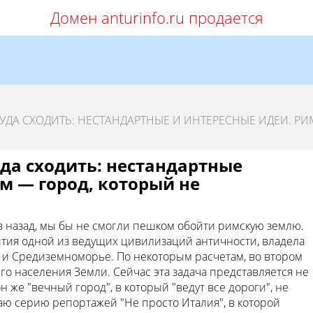
Домен anturinfo.ru продается
КУДА СХОДИТЬ: НЕСТАНДАРТНЫЕ И ИНТЕРЕСНЫЕ ИДЕИ. РИ
уда сходить: нестандартные
м — город, который не
в назад, мы бы не смогли пешком обойти римскую землю.
ития одной из ведущих цивилизаций античности, владела
и Средиземноморье. По некоторым расчетам, во втором
го населения Земли. Сейчас эта задача представляется не
н же "вечный город", в который "ведут все дороги", не
наю серию репортажей "Не просто Италия", в которой