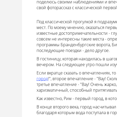
поделюсь своими наблюдениями и впеча
свой фоторассказ с классической первой
Под классической прогулкой я подразу
мест. По моему мнению, оказаться перв
известные достопримечательности - глуп
совсем не интересны такие места - опре
программы Бранденбургские ворота, Би
последующие поездки - дело другое.
В гостиницу, которая находилась в шаго
вечером. На следующее утро пошли изу
Если вкратце сказать о впечатлениях, т
город
!", второе впечатление - "Вау! Ск
третье впечатление - "Вау! Очень жарко
харизматичный, способный притягивать
Как известно, Рим - первый город, в к
В конце второго века, город насчитывал
благодаря которым вода поступала в гор