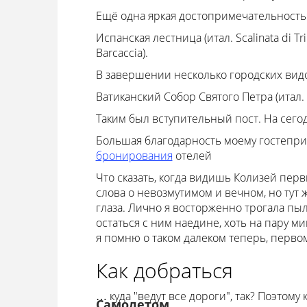
Ещё одна яркая достопримечательность - 
Испанская лестница (итал. Scalinata di Tri
Barcaccia).
В завершении несколько городских видо
Ватиканский Собор Святого Петра (итал. Ba
Таким был вступительный пост. На сегод
Большая благодарность моему гостепри
бронирования
отелей
Что сказать, когда видишь Колизей перв
слова о невозмутимом и вечном, но тут 
глаза. Лично я восторженно трогала пыл
остаться с ним наедине, хоть на пару ми
я помню о таком далеком теперь, перв
Как добраться
… куда "ведут все дороги", так? Поэтому 
Самолетом