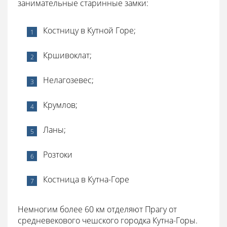
занимательные старинные замки:
Костницу в Кутной Горе;
Кршивоклат;
Нелагозевес;
Крумлов;
Ланы;
Розтоки
Костница в Кутна-Горе
Немногим более 60 км отделяют Прагу от
средневекового чешского городка Кутна-Горы.