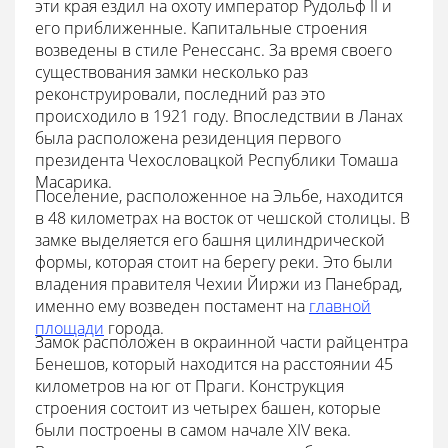
эти края ездил на охоту император Рудольф II и
его приближенные. Капитальные строения
возведены в стиле Ренессанс. За время своего
существования замки несколько раз
реконструировали, последний раз это
происходило в 1921 году. Впоследствии в Ланах
была расположена резиденция первого
президента Чехословацкой Республики Томаша
Масарика.
Поселение, расположенное на Эльбе, находится
в 48 километрах на восток от чешской столицы. В
замке выделяется его башня цилиндрической
формы, которая стоит на берегу реки. Это были
владения правителя Чехии Йиржи из Панебрад,
именно ему возведен постамент на
главной
площади
города.
Замок расположен в окраинной части райцентра
Бенешов, который находится на расстоянии 45
километров на юг от Праги. Конструкция
строения состоит из четырех башен, которые
были построены в самом начале XIV века.