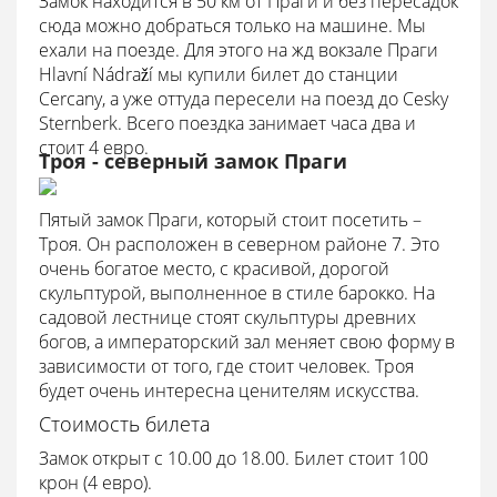
Замок находится в 50 км от Праги и без пересадок
сюда можно добраться только на машине. Мы
ехали на поезде. Для этого на жд вокзале Праги
Hlavní Nádraží мы купили билет до станции
Cercany, а уже оттуда пересели на поезд до Cesky
Sternberk. Всего поездка занимает часа два и
стоит 4 евро.
Троя - северный замок Праги
Пятый замок Праги, который стоит посетить –
Троя. Он расположен в северном районе 7. Это
очень богатое место, с красивой, дорогой
скульптурой, выполненное в стиле барокко. На
садовой лестнице стоят скульптуры древних
богов, а императорский зал меняет свою форму в
зависимости от того, где стоит человек. Троя
будет очень интересна ценителям искусства.
Стоимость билета
Замок открыт с 10.00 до 18.00. Билет стоит 100
крон (4 евро).