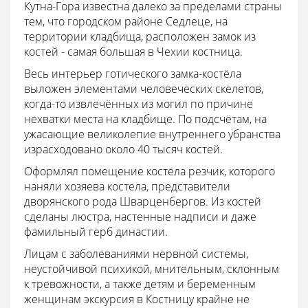
Кутна-Гора известна далеко за пределами страны
тем, что городском районе Седлеце, на
территории кладбища, расположен замок из
костей - самая большая в Чехии костница.
Весь интерьер готического замка-костёла
выложен элементами человеческих скелетов,
когда-то извлечённых из могил по причине
нехватки места на кладбище. По подсчётам, на
ужасающие великолепие внутреннего убранства
израсходовано около 40 тысяч костей.
Оформлял помещение костёла резчик, которого
наняли хозяева костела, представители
дворянского рода Шварценбергов. Из костей
сделаны люстра, настенные надписи и даже
фамильный герб династии.
Лицам с заболеваниями нервной системы,
неустойчивой психикой, мнительным, склонным
к тревожности, а также детям и беременным
женщинам экскурсия в Костницу крайне не