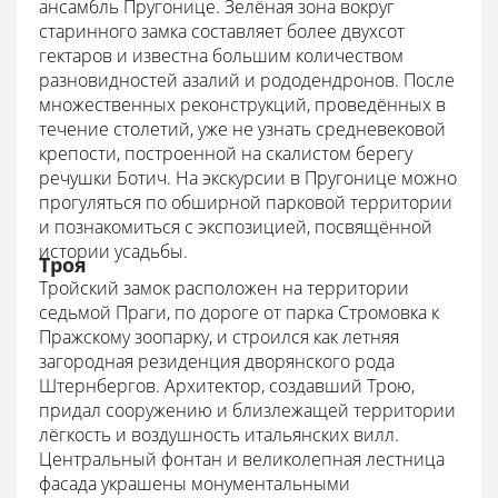
ансамбль Пругонице. Зелёная зона вокруг
старинного замка составляет более двухсот
гектаров и известна большим количеством
разновидностей азалий и рододендронов. После
множественных реконструкций, проведённых в
течение столетий, уже не узнать средневековой
крепости, построенной на скалистом берегу
речушки Ботич. На экскурсии в Пругонице можно
прогуляться по обширной парковой территории
и познакомиться с экспозицией, посвящённой
истории усадьбы.
Троя
Тройский замок расположен на территории
седьмой Праги, по дороге от парка Стромовка к
Пражскому зоопарку, и строился как летняя
загородная резиденция дворянского рода
Штернбергов. Архитектор, создавший Трою,
придал сооружению и близлежащей территории
лёгкость и воздушность итальянских вилл.
Центральный фонтан и великолепная лестница
фасада украшены монументальными