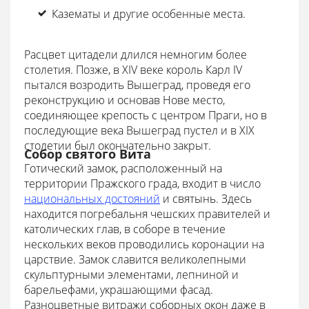
Казематы и другие особенные места.
Расцвет цитадели длился немногим более
столетия. Позже, в XIV веке король Карл IV
пытался возродить Вышеград, проведя его
реконструкцию и основав Нове место,
соединяющее крепость с центром Праги, но в
последующие века Вышеград пустел и в XIX
столетии был окончательно закрыт.
Собор святого Вита
Готический замок, расположенный на
территории Пражского града, входит в число
национальных достояний
и святынь. Здесь
находится погребальня чешских правителей и
католических глав, в соборе в течение
нескольких веков проводились коронации на
царствие. Замок славится великолепными
скульптурными элементами, лепниной и
барельефами, украшающими фасад.
Разноцветные витражи соборных окон даже в