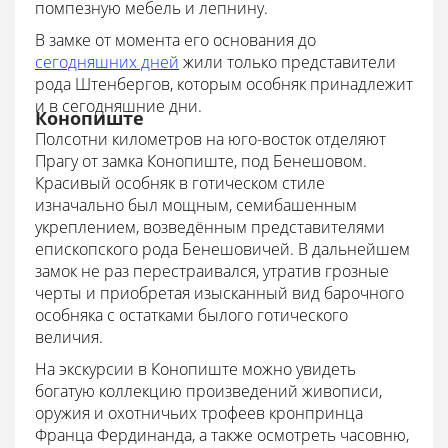
помпезную мебель и лепнину.
В замке от момента его основания до
сегодняшних дней
жили только представители
рода Штенбергов, которым особняк принадлежит
и в сегодняшние дни.
Конопиште
Полсотни километров на юго-восток отделяют
Прагу от замка Конопиште, под Бенешовом.
Красивый особняк в готическом стиле
изначально был мощным, семибашенным
укреплением, возведённым представителями
епископского рода Бенешовичей. В дальнейшем
замок не раз перестраивался, утратив грозные
черты и приобретая изысканный вид барочного
особняка с остатками былого готического
величия.
На экскурсии в Конопиште можно увидеть
богатую коллекцию произведений живописи,
оружия и охотничьих трофеев кронпринца
Франца Фердинанда, а также осмотреть часовню,