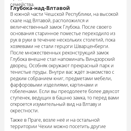
семейства.
Глубока-над-Влтавой
В южной части Чешской Республики, на высокой
скале над Влтавой, расположился и
величественный замок Глубока. После своего
основания старинное поместье переходило из
рук в руки в течение нескольких столетий, пока
хозяевами не стали герцоги Шварценберги.
После множественных реконструкций замок
Глубока внешне стал напоминать Виндзорский
дворец. Особняк окружают прекрасный парк и
тенистые пруды. Внутри вас ждёт знакомство с
редким собранием книг, предметами мебели,
фарфоровыми изделиями, картинами и
гобеленами. Если вы преодолеете более двухсот
ступенек, ведущих в башню замка, то перед вами
откроется изумительный вид на Влтаву и
окрестности.
Также в Праге, возле неё и на остальной
территории Чехии можно посетить другие