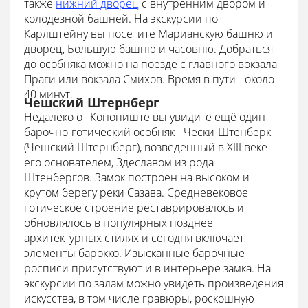
также
нижний дворец
с внутренним двором и
колодезной башней. На экскурсии по
Карлштейну вы посетите Марианскую башню и
дворец, Большую башню и часовню. Добраться
до особняка можно на поезде с главного вокзала
Праги или вокзала Смихов. Время в пути - около
40 минут.
Чешский Штернберг
Недалеко от Конопиште вы увидите ещё один
барочно-готический особняк - Чески-Штенберк
(Чешский Штернберг), возведённый в XIII веке
его основателем, Здеславом из рода
Штенбергов. Замок построен на высоком и
крутом берегу реки Сазава. Средневековое
готическое строение реставрировалось и
обновлялось в популярных позднее
архитектурных стилях и сегодня включает
элементы барокко. Изысканные барочные
росписи присутствуют и в интерьере замка. На
экскурсии по залам можно увидеть произведения
искусства, в том числе гравюры, роскошную