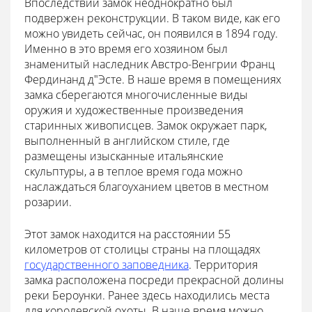
Впоследствии замок неоднократно был
подвержен реконструкции. В таком виде, как его
можно увидеть сейчас, он появился в 1894 году.
Именно в это время его хозяином был
знаменитый наследник Австро-Венгрии Франц
Фердинанд д"Эсте. В наше время в помещениях
замка сберегаются многочисленные виды
оружия и художественные произведения
старинных живописцев. Замок окружает парк,
выполненный в английском стиле, где
размещены изысканные итальянские
скульптуры, а в теплое время года можно
наслаждаться благоуханием цветов в местном
розарии.
Этот замок находится на расстоянии 55
километров от столицы страны на площадях
государственного заповедника
. Территория
замка расположена посреди прекрасной долины
реки Бероунки. Ранее здесь находились места
для королевской охоты. В наше время можно