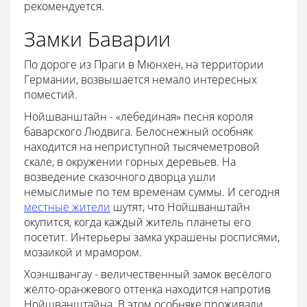
рекомендуется.
Замки Баварии
По дороге из Праги в Мюнхен, на территории
Германии, возвышается немало интересных
поместий.
Нойшванштайн - «лебединая» песня короля
баварского Людвига. Белоснежный особняк
находится на неприступной тысячеметровой
скале, в окружении горных деревьев. На
возведение сказочного дворца ушли
немыслимые по тем временам суммы. И сегодня
местные жители
шутят, что Нойшванштайн
окупится, когда каждый житель планеты его
посетит. Интерьеры замка украшены росписями,
мозаикой и мрамором.
Хоэншвангау - величественный замок весёлого
жёлто-оранжевого оттенка находится напротив
Нойшванштайна. В этом особняке проживали