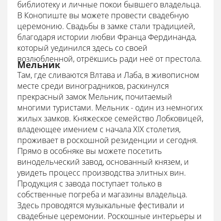
библиотеку и личные покои бывшего владельца.
В Конопиште вы можете провести свадебную
церемонию. Свадьбы в замке стали традицией,
благодаря истории любви Франца Фердинанда,
который уединился здесь со своей
возлюбленной, отрёкшись ради неё от престола.
Мельник
Там, где сливаются Влтава и Лаба, в живописном
месте среди виноградников, раскинулся
прекрасный замок Мельник, почитаемый
многими туристами. Мельник - один из немногих
жилых замков. Княжеское семейство Лобковицей,
владеющее имением с начала XIX столетия,
проживает в роскошной резиденции и сегодня.
Прямо в особняке вы можете посетить
винодельческий завод, основанный князем, и
увидеть процесс производства элитных вин.
Продукция с завода поступает только в
собственные погреба и магазины владельца.
Здесь проводятся музыкальные фестивали и
свадебные церемонии. Роскошные интерьеры и