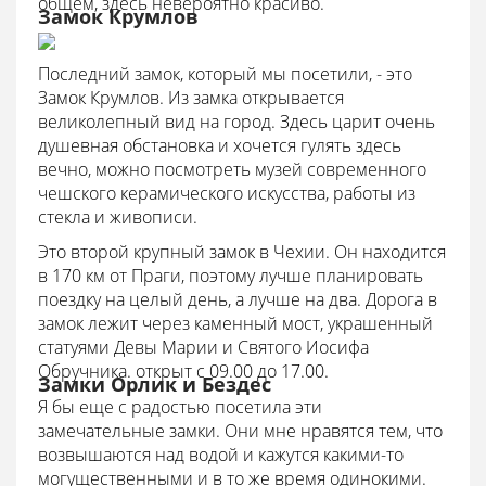
общем, здесь невероятно красиво.
Замок Крумлов
Последний замок, который мы посетили, - это
Замок Крумлов. Из замка открывается
великолепный вид на город. Здесь царит очень
душевная обстановка и хочется гулять здесь
вечно, можно посмотреть музей современного
чешского керамического искусства, работы из
стекла и живописи.
Это второй крупный замок в Чехии. Он находится
в 170 км от Праги, поэтому лучше планировать
поездку на целый день, а лучше на два. Дорога в
замок лежит через каменный мост, украшенный
статуями Девы Марии и Святого Иосифа
Обручника. открыт с 09.00 до 17.00.
Замки Орлик и Бездес
Я бы еще с радостью посетила эти
замечательные замки. Они мне нравятся тем, что
возвышаются над водой и кажутся какими-то
могущественными и в то же время одинокими.