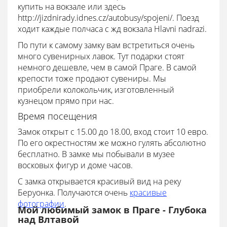
купить на вокзале или здесь
http://jizdnirady.idnes.cz/autobusy/spojeni/. Поезд
ходит каждые полчаса с жд вокзала Hlavni nadrazi.
По пути к самому замку вам встретиться очень
много сувенирных лавок. Тут подарки стоят
немного дешевле, чем в самой Праге. В самой
крепости тоже продают сувениры. Мы
приобрели колокольчик, изготовленный
кузнецом прямо при нас.
Время посещения
Замок открыт с 15.00 до 18.00, вход стоит 10 евро.
По его окрестностям же можно гулять абсолютно
бесплатно. В замке мы побывали в музее
восковых фигур и доме часов.
С замка открывается красивый вид на реку
Беруонка. Получаются очень
красивые
фотографии
.
Мой любимый замок в Праге - Глубока
над Влтавой