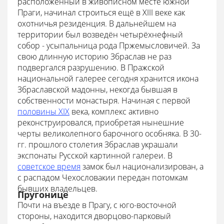
расположенный в живописном месте южной
Праги, начинал строиться ещё в XIII веке как
охотничья резиденция. В дальнейшем на
территории был возведён четырёхнефный
собор - усыпальница рода Пржемысловичей. За
свою длинную историю Збраслав не раз
подвергался разрушению. В Пражской
национальной галерее сегодня хранится икона
Збраславской мадонны, некогда бывшая в
собственности монастыря. Начиная с первой
половины XIX
века, комплекс активно
реконструировался, приобретая нынешние
черты великолепного барочного особняка. В 30-
гг. прошлого столетия Збраслав украшали
экспонаты Русской картинной галереи. В
советское время
замок был национализирован, а
с распадом Чехословакии передан потомкам
бывших владельцев.
Пругонице
Почти на въезде в Прагу, с юго-восточной
стороны, находится дворцово-парковый