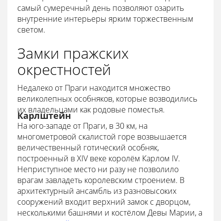
самый сумеречный день позволяют озарить
внутренние интерьеры ярким торжественным
светом.
Замки пражских
окрестностей
Недалеко от Праги находится множество
великолепных особняков, которые возводились
их владельцами как родовые поместья.
Карлштейн
На юго-западе от Праги, в 30 км, на
многометровой скалистой горе возвышается
величественный готический особняк,
построенный в XIV веке королём Карлом IV.
Неприступное место ни разу не позволило
врагам завладеть королевским строением. В
архитектурный ансамбль из разновысоких
сооружений входит верхний замок с дворцом,
несколькими башнями и костёлом Девы Марии, а