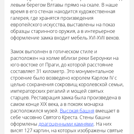
левым берегом Влтавы прямо на скале. В наше
время в его стенах находится художественная
галерея, где хранятся произведения
европейского искусства, выставлены на показ
образцы старинного оружия, а в интерьерное
оформление замка входит мебель XVI-XVII веков.
Замок выполнен в готическом стиле и
расположен на холме вблизи реки Бероунки на
юго-востоке от Праги, до которой расстояние
составляет 31 километр. Это монументальное
строение было возведено королем Карлом IV с
целью сохранения сокровищ королевской семьи,
императорских регалий и мощей святых
старцев. Реставрация замка была произведена в
самом конце XIX века, а в покоях монарха
расположился музей.
Высокая башня
вмещает в
себе часовню Святого Креста. Стены башни
оформлены
драгоценными камнями
. На них
висят 127 картин, на которых изображены святые