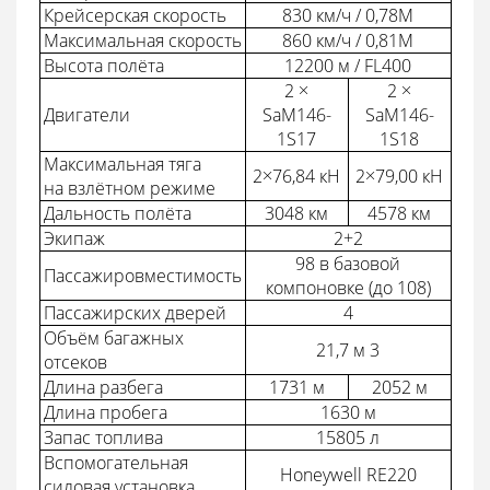
Крейсерская скорость
830 км/ч / 0,78M
Максимальная скорость
860 км/ч / 0,81M
Высота полёта
12200 м / FL400
2 ×
2 ×
Двигатели
SaM146-
SaM146-
1S17
1S18
Максимальная тяга
2×76,84 кН
2×79,00 кН
на взлётном режиме
Дальность полёта
3048 км
4578 км
Экипаж
2+2
98 в базовой
Пассажировместимость
компоновке (до 108)
Пассажирских дверей
4
Объём багажных
21,7 м 3
отсеков
Длина разбега
1731 м
2052 м
Длина пробега
1630 м
Запас топлива
15805 л
Вспомогательная
Honeywell RE220
силовая установка