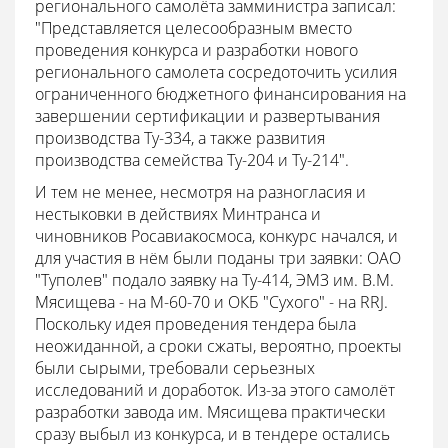
регионального самолёта замминистра записал:
"Представляется целесообразным вместо
проведения конкурса и разработки нового
регионального самолета сосредоточить усилия
ограниченного бюджетного финансирования на
завершении сертификации и развертывания
производства Ту-334, а также развития
производства семейства Ту-204 и Ту-214".
И тем не менее, несмотря на разногласия и
нестыковки в действиях Минтранса и
чиновников Росавиакосмоса, конкурс начался, и
для участия в нём были поданы три заявки: ОАО
"Туполев" подало заявку на Ту-414, ЭМЗ им. В.М.
Мясищева - на М-60-70 и ОКБ "Сухого" - на RRJ.
Поскольку идея проведения тендера была
неожиданной, а сроки сжаты, вероятно, проекты
были сырыми, требовали серьезных
исследований и доработок. Из-за этого самолёт
разработки завода им. Мясищева практически
сразу выбыл из конкурса, и в тендере остались