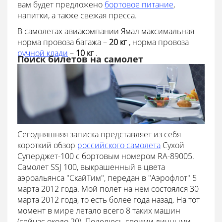
вам будет предложено
бортовое питание
,
напитки, а также свежая пресса.
В самолетах авиакомпании Ямал максимальная
норма провоза багажа –
20 кг
, норма провоза
ручной клади
–
10 кг
.
Поиск билетов на самолет
Сегодняшняя записка представляет из себя
короткий обзор
российского самолета
Сухой
Суперджет-100 с бортовым номером RA-89005.
Самолет SSJ 100, выкрашенный в цвета
аэроальянса "СкайТим", передан в "Аэрофлот" 5
марта 2012 года. Мой полет на нем состоялся 30
марта 2012 года, то есть более года назад. На тот
момент в мире летало всего 8 таких машин
(сейчас около 20). Поделюсь своими личными