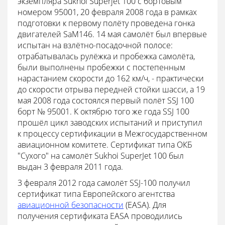
экземпляра Sukhoi Superjet 100 с бортовым
номером 95001, 20 февраля 2008 года в рамках
подготовки к первому полёту проведена гонка
двигателей SaM146. 14 мая самолёт был впервые
испытан на взлётно-посадочной полосе:
отрабатывалась рулёжка и пробежка самолёта,
были выполнены пробежки с постепенным
нарастанием скорости до 162 км/ч, - практически
до скорости отрыва передней стойки шасси, а 19
мая 2008 года состоялся первый полёт SSJ 100
борт № 95001. К октябрю того же года SSJ 100
прошёл цикл заводских испытаний и приступил
к процессу сертификации в Межгосударственном
авиационном комитете. Сертификат типа ОКБ
"Сухого" на самолёт Sukhoi SuperJet 100 был
выдан 3 февраля 2011 года.
3 февраля 2012 года самолёт SSJ-100 получил
сертификат типа Европейского агентства
авиационной безопасности
(EASA). Для
получения сертификата EASA проводились