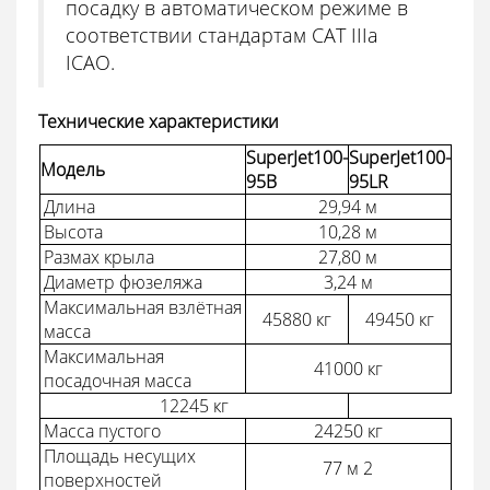
посадку в автоматическом режиме в
соответствии стандартам CAT IIIа
ICAO.
Технические характеристики
SuperJet100-
SuperJet100-
Модель
95B
95LR
Длина
29,94 м
Высота
10,28 м
Размах крыла
27,80 м
Диаметр фюзеляжа
3,24 м
Максимальная взлётная
45880 кг
49450 кг
масса
Максимальная
41000 кг
посадочная масса
12245 кг
Масса пустого
24250 кг
Площадь несущих
77 м 2
поверхностей