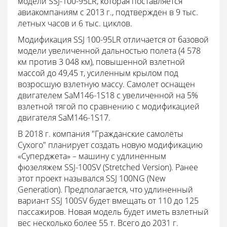
модели SSJ-100-95LR, которая поставляется
авиакомпаниям с 2013 г., подтвержден в 9 тыс.
летных часов и 6 тыс. циклов.
Модификация SSJ 100-95LR отличается от базовой
модели увеличенной дальностью полета (4 578
км против 3 048 км), повышенной взлетной
массой до 49,45 т, усиленным крылом под
возросшую взлетную массу. Самолет оснащен
двигателем SaM146-1S18 с увеличенной на 5%
взлетной тягой по сравнению с модификацией
двигателя SaM146-1S17.
В 2018 г. компания "Гражданские самолёты
Сухого" планирует создать новую модификацию
«Суперджета» – машину с удлиненным
фюзеляжем SSJ-100SV (Stretched Version). Ранее
этот проект назывался SSJ 100NG (New
Generation). Предполагается, что удлиненный
вариант SSJ 100SV будет вмещать от 110 до 125
пассажиров. Новая модель будет иметь взлетный
вес несколько более 55 т. Всего до 2031 г.