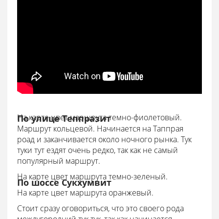
На карте цвет маршрута темно-фиолетовый.
По улице Теппразит
Маршрут кольцевой. Начинается на Таппрая
роад и заканчивается около ночного рынка. Тук
туки тут ездят очень редко, так как не самый
популярный маршрут.
На карте цвет маршрута темно-зеленый.
По шоссе Сукхумвит
На карте цвет маршрута оранжевый.
Стоит сразу оговориться, что это своего рода
междугородний тук тук, так как начинается