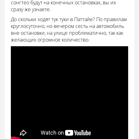
сонгтео будут на конечных остановках, вы их
сразу же узнаете.
До скольки ходят тук туки в Паттайе? По правилам
круглосуточно, но вечером сесть на автомобиль
вне остановки, на улице проблематично, так как
желающих огромное количество.