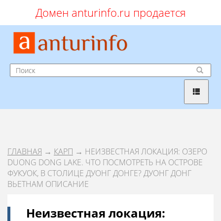
Домен anturinfo.ru продается
ГЛАВНАЯ
→
КАРП
→ НЕИЗВЕСТНАЯ ЛОКАЦИЯ: ОЗЕРО
DUONG DONG LAKE. ЧТО ПОСМОТРЕТЬ НА ОСТРОВЕ
ФУКУОК, В СТОЛИЦЕ ДУОНГ ДОНГЕ? ДУОНГ ДОНГ
ВЬЕТНАМ ОПИСАНИЕ
Неизвестная локация: