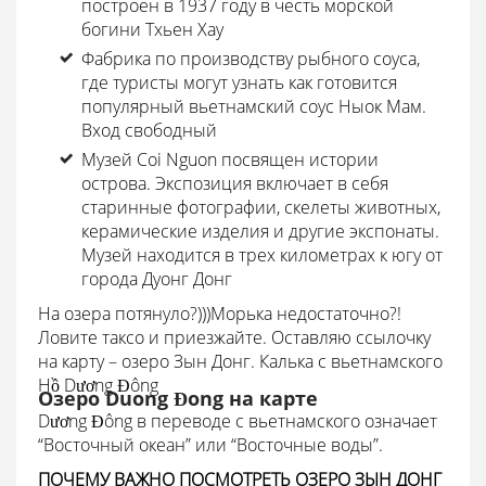
построен в 1937 году в честь морской
богини Тхьен Хау
Фабрика по производству рыбного соуса,
где туристы могут узнать как готовится
популярный вьетнамский соус Ныок Мам.
Вход свободный
Музей Coi Nguon посвящен истории
острова. Экспозиция включает в себя
старинные фотографии, скелеты животных,
керамические изделия и другие экспонаты.
Музей находится в трех километрах к югу от
города Дуонг Донг
На озера потянуло?)))Морька недостаточно?!
Ловите таксо и приезжайте. Оставляю ссылочку
на карту – озеро Зын Донг. Калька с вьетнамского
Hồ Dương Đông
Озеро Duong Đong на карте
Dương Đông в переводе с вьетнамского означает
“Восточный океан” или “Восточные воды”.
ПОЧЕМУ ВАЖНО ПОСМОТРЕТЬ ОЗЕРО ЗЫН ДОНГ