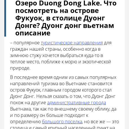
Озеро Duong Dong Lake. Что
посмотреть на острове
Фукуок, в столице Дуонг
Донге? Дуонг донг вьетнам
описание
– популярное
туристическое направления
для
граждан нашей страны, особенно когда в
зимнюю стужу хочется выбраться куда-то в
теплое место, поближе к морю и экзотической
природе.
В последнее время одним из самых популярных
направлений туризма во Вьетнаме становится
остров Фукуок, главным городом которого стал
Дуонг Донг. Нельзя сказать о том, что Дуонг Донг
похож на другие
административные города
Вьетнама, так как по внешнему своему облику, да
и по размеру он больше подходит к
определению
большого поселка
, но все же — это
столица и самый крупный населенный пункт на