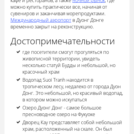
кафе и ресторанов, а также
ночной рынок
, где
можно купить практически все, начиная от
сувениров и заканчивая морепродуктами.
Международный аэропорт
в Дуонг Донге
временно закрыт на реконструкцию.
Достопримечательности
где посетители смогут прогуляться по
живописной территории, увидеть
несколько статуй Будды и небольшой, но
красочный храм
Водопад Suoi Tranh находится в
тропическом лесу, недалеко от города Дуон
Донг. Это небольшой, но красивый водопад,
в котором можно искупаться
Озеро Дуонг Донг - самое большое
пресноводное озеро на Фукуоке
Дворец Кау представляет собой небольшой
храм, расположенный на скале. Он был