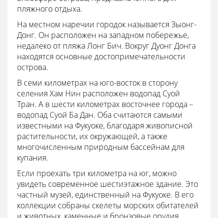
пляжного отдыха.
На местном наречии городок называется Зыонг-
Донг. Он расположен на западном побережье,
недалеко от пляжа Лонг Бич. Вокруг Дуонг Донга
находятся основные достопримечательности
острова.
В семи километрах на юго-восток в сторону
селения Хам Нин расположен водопад Суой
Тран. А в шести километрах восточнее города –
водопад Суой Ба Дан. Оба считаются самыми
известными на Фукуоке, благодаря живописной
растительности, их окружающей, а также
многочисленным природным бассейнам для
купания.
Если проехать три километра на юг, можно
увидеть современное шестиэтажное здание. Это
частный музей, единственный на Фукуоке. В его
коллекции собраны скелеты морских обитателей
и животных, каменные и бронзовые орудия