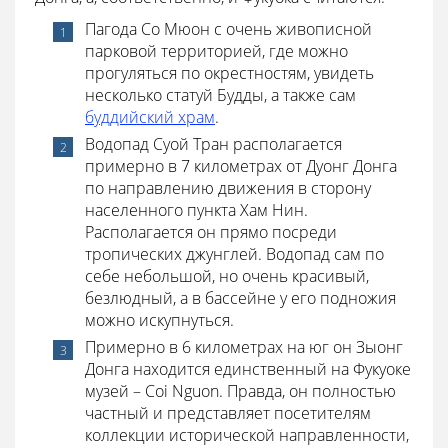
Пагода Со Мюон с очень живописной
парковой территорией, где можно
прогуляться по окрестностям, увидеть
несколько статуй Будды, а также сам
буддийский храм
.
Водопад Суой Тран располагается
примерно в 7 километрах от Дуонг Донга
по направлению движения в сторону
населенного пункта Хам Нин.
Располагается он прямо посреди
тропических джунглей. Водопад сам по
себе небольшой, но очень красивый,
безлюдный, а в бассейне у его подножия
можно искупнуться.
Примерно в 6 километрах на юг он Зыонг
Донга находится единственный на Фукуоке
музей – Coi Nguon. Правда, он полностью
частный и представляет посетителям
коллекции исторической направленности,