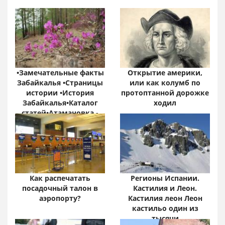
•Замечательные факты
Открытие америки,
Забайкалья •Страницы
или как колумб по
истории •История
протоптанной дорожке
Забайкалья•Каталог
ходил
статей•Атамановка -
Онлайн•
Забайкальский край:
цифры и факты
Как распечатать
Регионы Испании.
посадочный талон в
Кастилия и Леон.
аэропорту?
Кастилия леон Леон
кастильо один из
тысячи