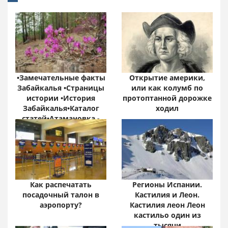
•Замечательные факты
Открытие америки,
Забайкалья •Страницы
или как колумб по
истории •История
протоптанной дорожке
Забайкалья•Каталог
ходил
статей•Атамановка -
Онлайн•
Забайкальский край:
цифры и факты
Как распечатать
Регионы Испании.
посадочный талон в
Кастилия и Леон.
аэропорту?
Кастилия леон Леон
кастильо один из
тысячи