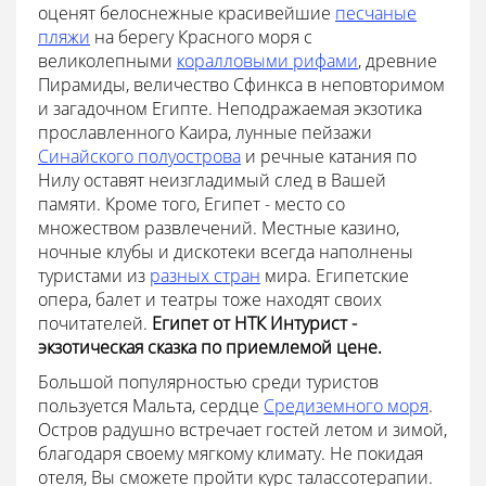
оценят белоснежные красивейшие
песчаные
пляжи
на берегу Красного моря с
великолепными
коралловыми рифами
, древние
Пирамиды, величество Сфинкса в неповторимом
и загадочном Египте. Неподражаемая экзотика
прославленного Каира, лунные пейзажи
Синайского полуострова
и речные катания по
Нилу оставят неизгладимый след в Вашей
памяти. Кроме того, Египет - место со
множеством развлечений. Местные казино,
ночные клубы и дискотеки всегда наполнены
туристами из
разных стран
мира. Египетские
опера, балет и театры тоже находят своих
почитателей.
Египет от НТК Интурист -
экзотическая сказка по приемлемой цене.
Большой популярностью среди туристов
пользуется Мальта, сердце
Средиземного моря
.
Остров радушно встречает гостей летом и зимой,
благодаря своему мягкому климату. Не покидая
отеля, Вы сможете пройти курс талассотерапии.