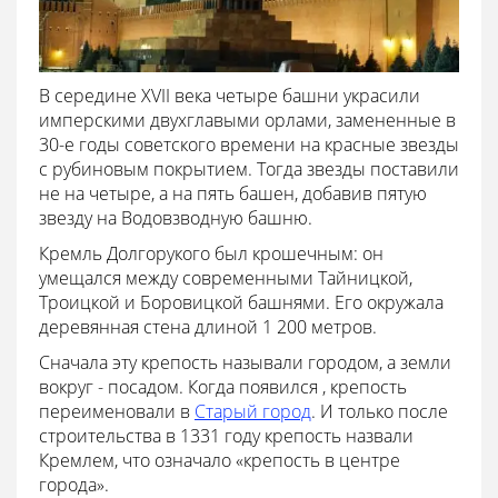
В середине XVII века четыре башни украсили
имперскими двухглавыми орлами, замененные в
30-е годы советского времени на красные звезды
с рубиновым покрытием. Тогда звезды поставили
не на четыре, а на пять башен, добавив пятую
звезду на
Водовзводную башню.
Кремль Долгорукого был крошечным: он
умещался между современными Тайницкой,
Троицкой и Боровицкой башнями. Его окружала
деревянная стена длиной 1 200 метров.
Сначала эту крепость называли городом, а земли
вокруг - посадом. Когда появился , крепость
переименовали в
Старый город
. И только после
строительства в 1331 году крепость назвали
Кремлем, что означало «крепость в центре
города».