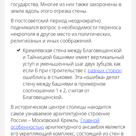
государства. Многие из них также захоронены в
земле вдоль этого отрезка стены.
В постсоветский период неоднократно
поднимался вопрос о необходимости переноса
некрополя в другое место из политических,
религиозных и иных соображений.
Кремлёвская стена между Благовещенской
и Тайницкой башнями имеет вертикальный
уступ и уменьшенный шаг двух зубцов, как
если б при строительстве с
разных сторон
ошиблись в стыковке. Эта «ошибка» делит
стену между башнями в примерном
соотношении 1 к 2, считая от
Благовещенской.
В историческом центре столицы находится
самое узнаваемое архитектурное строение
России – Московский Кремль.
Главной
особенностью
архитектурного ансамбля является
его укрепляющий комплекс, состоящий из стен в