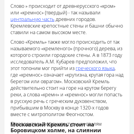
Слово » происходит от древнерусского «кром»
или «кремнос» (твердый) - так называли
центральную часть
древних городов.
Кремлевские крепостные стены и башни обычно
ставили на самом высоком месте.
Слово «Кремль» также могло происходить от так
называемого «кремленого» (прочного) дерева, из
которого строили городские стены. А в 1873 году
исследователь А.М. Кубарев предположил, что
этот топоним мог прийти из
греческого языка
,
где «кремнос» означает «крутизна, крутая гора над
берегом или оврагом». Московский Кремль
действительно стоит на горе на крутом берегу
реки, а слова «кремн» и «кремнос» могли попасть
в русскую речь с греческим духовенством,
прибывшим в Москву в конце 1320-х годов
вместе с митрополитом Феогностом.
Путеводитель по архитектурным стилям
Московский Кремль стоит на
Боровицком холме, на слиянии