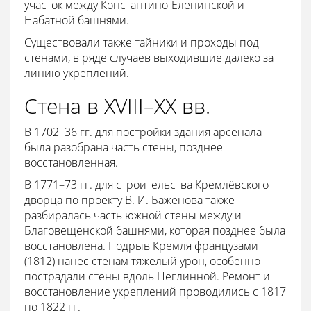
участок между Константино-Еленинской и
Набатной башнями.
Существовали также тайники и проходы под
стенами, в ряде случаев выходившие далеко за
линию укреплений.
Стена в XVIII–XX вв.
В 1702–36 гг. для постройки здания арсенала
была разобрана часть стены, позднее
восстановленная.
В 1771–73 гг. для строительства Кремлёвского
дворца по проекту В. И. Баженова также
разбиралась часть южной стены между и
Благовещенской башнями, которая позднее была
восстановлена. Подрыв Кремля французами
(1812) нанёс стенам тяжёлый урон, особенно
пострадали стены вдоль Неглинной. Ремонт и
восстановление укреплений проводились с 1817
по 1822 гг.