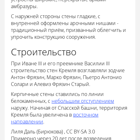
амбразуры.
С наружней стороны стены гладкие, с
внутренней оформлены арочными нишами -
традиционный приём, призванный облегчить и
упрочить конструкцию сооружения.
Строительство
При Иване III и его преемнике Василии III
строительство стен Кремля возглавляли зодчие
Антон Фрязин, Марко Фрязин, Пьетро Антонио
Солари и Алевиз Фрязин Старый.
Кирпичные стены ставились по линии
белокаменных, с
небольшим отступлением
наружу. Начиная от Спасской башни, территория
Кремля была увеличена в
восточном
направлении
.
Лиля Даль (Бирюкова) , CC BY-SA 3.0
Примерно через 20 лет после возведения