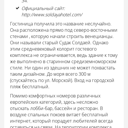
34.
Официальный сайт:
http://www.soldayahotel.com/
Гостиница получила это название неслучайно.
Она расположена прямо под северо-восточными
стенами , которую начали строить венецианцы.
Они называли старый Судак Солдаей. Однако
этим средневековый колорит гостевого
комплекса не ограничивается, ведь здание к тому
же выполнено в старинном средиземноморском
стиле. Ни один из здешних не может похвастать
таким дизайном. До моря всего 300 м
(спускайтесь по ул. Морской). Вход на городской
пляж бесплатный.
Помимо комфортных номеров различных
европейских категорий, здесь несложно
отыскать лобби-бар, бассейн и ресторан. В
воздухе спальных покоев витает бесплатный
интернет, который порадует любителей всегда
оставаться на связи. На территории комплекса