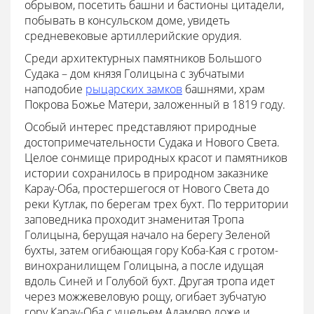
обрывом, посетить башни и бастионы цитадели,
побывать в консульском доме, увидеть
средневековые артиллерийские орудия.
Среди архитектурных памятников Большого
Судака – дом князя Голицына с зубчатыми
наподобие
рыцарских замков
башнями, храм
Покрова Божье Матери, заложенный в 1819 году.
Особый интерес представляют природные
достопримечательности Судака и Нового Света.
Целое сонмище природных красот и памятников
истории сохранилось в природном заказнике
Карау-Оба, простершегося от Нового Света до
реки Кутлак, по берегам трех бухт. По территории
заповедника проходит знаменитая Тропа
Голицына, берущая начало на берегу Зеленой
бухты, затем огибающая гору Коба-Кая с гротом-
винохранилищем Голицына, а после идущая
вдоль Синей и Голубой бухт. Другая тропа идет
через можжевеловую рощу, огибает зубчатую
гору Карау-Оба с ущельем Адамово ложе и