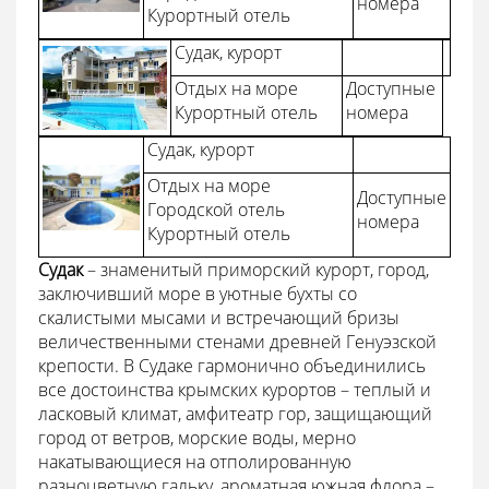
номера
Курортный отель
Судак, курорт
Отдых на море
Доступные
Курортный отель
номера
Судак, курорт
Отдых на море
Доступные
Городской отель
номера
Курортный отель
Судак
– знаменитый приморский курорт, город,
заключивший море в уютные бухты со
скалистыми мысами и встречающий бризы
величественными стенами древней Генуэзской
крепости. В Судаке гармонично объединились
все достоинства крымских курортов – теплый и
ласковый климат, амфитеатр гор, защищающий
город от ветров, морские воды, мерно
накатывающиеся на отполированную
разноцветную гальку, ароматная южная флора –