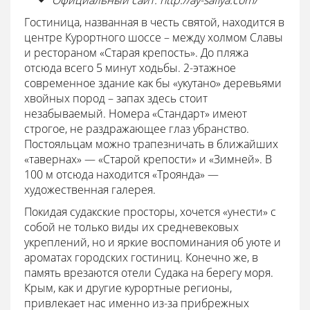
Официальный сайт: http://ay-safiya.com/
Гостиница, названная в честь святой, находится в
центре Курортного шоссе – между холмом Славы
и рестораном «Старая крепость». До пляжа
отсюда всего 5 минут ходьбы. 2-этажное
современное здание как бы «укутано» деревьями
хвойных пород – запах здесь стоит
незабываемый. Номера «Стандарт» имеют
строгое, не раздражающее глаз убранство.
Постояльцам можно трапезничать в ближайших
«тавернах» — «Старой крепости» и «Зимней». В
100 м отсюда находится «Троянда» —
художественная галерея.
Покидая судакские просторы, хочется «унести» с
собой не только виды их средневековых
укреплений, но и яркие воспоминания об уюте и
ароматах городских гостиниц. Конечно же, в
память врезаются отели Судака на берегу моря.
Крым, как и другие курортные регионы,
привлекает нас именно из-за прибрежных