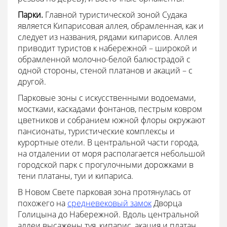
Парки.
Главной туристической зоной Судака
является Кипарисовая аллея, обрамленная, как и
следует из названия, рядами кипарисов. Аллея
приводит туристов к набережной – широкой и
обрамленной молочно-белой балюстрадой с
одной стороны, стеной платанов и акаций – с
другой.
Парковые зоны с искусственными водоемами,
мостками, каскадами фонтанов, пестрым ковром
цветников и собранием южной флоры окружают
пансионаты, туристические комплексы и
курортные отели. В центральной части города,
на отдалении от моря располагается небольшой
городской парк с прогулочными дорожками в
тени платаны, туи и кипариса.
В Новом Свете парковая зона протянулась от
похожего на
средневековый замок
Дворца
Голицына до Набережной. Вдоль центральной
аллеи высажены туя, кипарис, акация и платан,