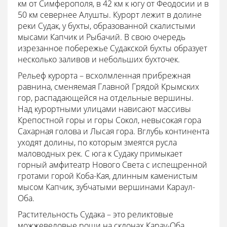
км от Симферополя, в 42 км к югу от Феодосии и в
50 км севернее Алушты. Курорт лежит в долине
реки Судак, у бухты, образованной скалистыми
мысами Капчик и Рыбачий. В свою очередь
изрезанное побережье Судакской бухты образует
несколько заливов и небольших бухточек.
Рельеф курорта – всхолмленная прибрежная
равнина, сменяемая Главной Грядой Крымских
гор, распадающейся на отдельные вершины.
Над курортными улицами нависают массивы
Крепостной горы и горы Сокол, невысокая гора
Сахарная голова и Лысая гора. Вглубь континента
уходят долины, по которым змеятся русла
маловодных рек. С юга к Судаку примыкает
горный амфитеатр Нового Света с испещренной
гротами горой Коба-Кая, длинным каменистым
мысом Капчик, зубчатыми вершинами Караул-
Оба.
Растительность Судака – это реликтовые
можжевеловые рощи на склонах Карау-Оба,