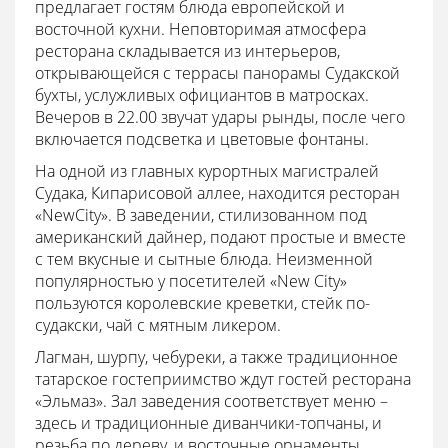
предлагает гостям блюда европейской и
восточной кухни. Неповторимая атмосфера
ресторана складывается из интерьеров,
открывающейся с террасы панорамы Судакской
бухты, услужливых официантов в матросках.
Вечеров в 22.00 звучат удары рынды, после чего
включается подсветка и цветовые фонтаны.
На одной из главных курортных магистралей
Судака, Кипарисовой аллее, находится ресторан
«NewCity». В заведении, стилизованном под
американский дайнер, подают простые и вместе
с тем вкусные и сытные блюда. Неизменной
популярностью у посетителей «New City»
пользуются королевские креветки, стейк по-
судакски, чай с мятным ликером.
Лагман, шурпу, чебуреки, а также традиционное
татарское гостеприимство ждут гостей ресторана
«Эльмаз». Зал заведения соответствует меню –
здесь и традиционные диванчики-топчаны, и
резьба по дереву, и восточные орнаменты.