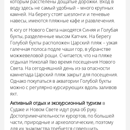
которым расстелены дощатые дорожки. Вход в
воду здесь не самый удобный – много крупных
камней. На берегу стоят шезлонги и теневые
навесы, имеются пляжные кафе и развлечения.
К югу от Нового Света находятся Синяя и Голубая
бухты, разделенные мысом Капчик. На берегу
Голубой бухты расположен Царский пляж – узкая
галечная полоса подле чаши гор, в убранстве
можжевеловой рощи. Считается, что на пляже
отдыхал Николай IIво время посещения Нового
Света. На сегодняшний день из-за опасности
камнепада Царский пляж закрыт для посещения.
Однако покупаться в акватории Голубой бухты
можно с регулярно курсирующих вдоль заливов
яхт.
Активный отдых и экскурсионный туризм
в
Судаке и Новом Свете идут рука об руку.
Достопримечательности курортов, по большей
части, природные и археологические, поэтому
для их знакомства требуется совершить