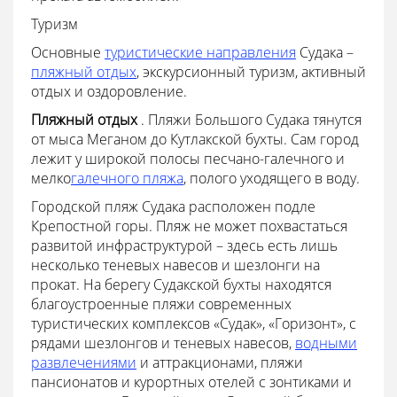
Туризм
Основные
туристические направления
Судака –
пляжный отдых
, экскурсионный туризм, активный
отдых и оздоровление.
Пляжный отдых
. Пляжи Большого Судака тянутся
от мыса Меганом до Кутлакской бухты. Сам город
лежит у широкой полосы песчано-галечного и
мелко
галечного пляжа
, полого уходящего в воду.
Городской пляж Судака расположен подле
Крепостной горы. Пляж не может похвастаться
развитой инфраструктурой – здесь есть лишь
несколько теневых навесов и шезлонги на
прокат. На берегу Судакской бухты находятся
благоустроенные пляжи современных
туристических комплексов «Судак», «Горизонт», с
рядами шезлонгов и теневых навесов,
водными
развлечениями
и аттракционами, пляжи
пансионатов и курортных отелей с зонтиками и