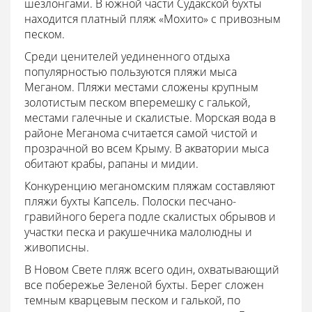
шезлонгами. В южной части Судакской бухты
находится платный пляж «Мохито» с привозным
песком.
Среди ценителей уединенного отдыха
популярностью пользуются пляжи мыса
Меганом. Пляжи местами сложены крупным
золотистым песком вперемешку с галькой,
местами галечные и скалистые. Морская вода в
районе Меганома считается самой чистой и
прозрачной во всем Крыму. В акватории мыса
обитают крабы, рапаны и мидии.
Конкуренцию меганомским пляжам составляют
пляжи бухты Капсель. Полоски песчано-
гравийного берега подле скалистых обрывов и
участки песка и ракушечника малолюдны и
живописны.
В Новом Свете пляж всего один, охватывающий
все побережье Зеленой бухты. Берег сложен
темным кварцевым песком и галькой, по