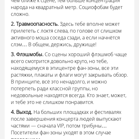
чем ближе к сцене, тем больше концентрация
народа на квадратный метр. Социофобам будет
сложно.
2. Травмоопасность.
Здесь тебе вполне может
прилететь с локтя слева, по голове от слишком
активного моша соседа сзади, а если начнётся
слэм… В общем, держись, дружище!
3. Флэшмобы.
Со сцены хороший флэшмоб чаще
всего смотрится довольно круто, но тебе,
находящемуся в эпицентре фан-зоны, все эти
растяжки, плакаты и флаги могут закрывать обзор.
В принципе, всё это ненадолго, и можно
потерпеть ради классной группы, но
недовольные находятся всегда. Кто знает, может,
и тебе это не слишком понравится.
4. Выход.
На больших площадках и фестивалях
после завершения концерта людей выпускают
частями — сначала VIP, потом трибуны…
Посетители фан-зоны уходят в этом случае