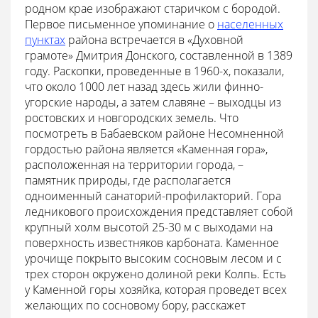
родном крае изображают старичком с бородой.
Первое письменное упоминание о
населенных
пунктах
района встречается в «Духовной
грамоте» Дмитрия Донского, составленной в 1389
году. Раскопки, проведенные в 1960-х, показали,
что около 1000 лет назад здесь жили финно-
угорские народы, а затем славяне – выходцы из
ростовских и новгородских земель. Что
посмотреть в Бабаевском районе Несомненной
гордостью района является «Каменная гора»,
расположенная на территории города, –
памятник природы, где располагается
одноименный санаторий-профилакторий. Гора
ледникового происхождения представляет собой
крупный холм высотой 25-30 м с выходами на
поверхность известняков карбоната. Каменное
урочище покрыто высоким сосновым лесом и с
трех сторон окружено долиной реки Колпь. Есть
у Каменной горы хозяйка, которая проведет всех
желающих по сосновому бору, расскажет