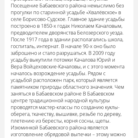
Посещение Бабаевского района немыслимо без
прогулки по старинной усадьбе «Хвалёвское» в
селе Борисово-Судское. Главное здание усадьбы
построено в 1850-х годах Николаем Качаловым,
предводителем дворянства Белозерского уезда.
После 1917 года в здании располагались школа,
госпиталь, интернат. В начале 90-х оно было
заброшено и стало разрушаться. В 2009 году
усадьбу выкупили потомки Качалова Юрий и
Вера Войцеховские-Качаловы, и с этого момента
началось возрождение усадьбы. Рядом с
усадьбой расположен парк, который является
памятником природы областного значения. Чем
заняться в Бабаевском районе В Бабаевском
центре традиционной народной культуры
проводятся мастер-классы по созданию куклы-
оберега, ткачеству, вышивке, резьбе по дереву,
плетению из бересты, корня сосны, щепы.
Изюминкой Бабаевского района является
изготовление обрядовой выпечки – этому можно