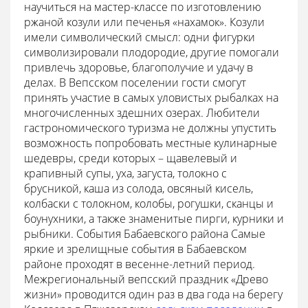
научиться на мастер-классе по изготовлению
ржаной козули или печенья «нахамок». Козули
имели символический смысл: одни фигурки
символизировали плодородие, другие помогали
привлечь здоровье, благополучие и удачу в
делах. В Вепсском поселении гости смогут
принять участие в самых уловистых рыбалках на
многочисленных здешних озерах. Любители
гастрономического туризма не должны упустить
возможность попробовать местные кулинарные
шедевры, среди которых – щавелевый и
крапивный супы, уха, загуста, толокно с
брусникой, каша из солода, овсяный кисель,
колбаски с толокном, колобы, рогушки, сканцы и
боунухники, а также знаменитые пирги, курники и
рыбники. События Бабаевского района Самые
яркие и зрелищные события в Бабаевском
районе проходят в весенне-летний период.
Межрегиональный вепсский праздник «Древо
жизни» проводится один раз в два года на берегу