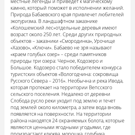
местные легенды и приведет к магическому
камню, который поможет в исполнении желаний.
Природа Бабаевского края привлечет любителей
экотуризма. В ландшафтном заказнике
«Колошемский лес»отдельные деревья имеют
возраст около 250 лет. Среди других природных
объектов – заказники «Смородинка», Урочище
«Хазово», «Ключи». Бабаево не зря называют
«краем голубых озер» – среди памятников
природы три озера: Черное, Кодозеро и
Большое. Кодозеро стало победителем конкурса
туристских объектов «Вологодчина: сокровища
Русского Севера – 2016». Необычна и река Ивода,
которая протекает на территории Вепсского
сельского поселения. Недалеко от деревни
Слобода русло реки уходит под землю и течет
под землей около километра, а затем вода вновь
появляется на поверхности. На территории
района находятся 24 охраняемых болота, которые
являются ценными ягодными угодьями, где
произрастают клюква, морошка, голубика.