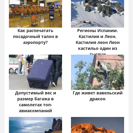
Забайкальский край:
цифры и факты
Как распечатать
Регионы Испании.
посадочный талон в
Кастилия и Леон.
аэропорту?
Кастилия леон Леон
кастильо один из
тысячи
Допустимый вес и
Где живет вавельский
размер багажа в
дракон
самолетах топ-
авиакомпаний