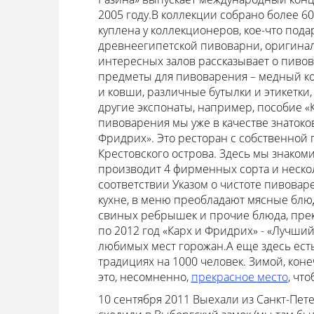
2005 году.В коллекции собрано более 600
куплена у коллекционеров, кое-что под
древнеегипетской пивоварни, оригинал
интересных залов рассказывает о пиво
предметы для пивоварения – медный коте
и ковши, различные бутылки и этикетки
другие экспонаты, например, пособие «
пивоварения мы уже в качестве знатоко
Фридрих». Это ресторан с собственной 
Крестовского острова. Здесь мы знако
производит 4 фирменных сорта и неско
соответствии Указом о чистоте пивоварен
кухне, в меню преобладают мясные блюд
свиных ребрышек и прочие блюда, прек
по 2012 год «Карх и Фридрих» - «Лучший
любимых мест горожан.А еще здесь есть
традициях на 1000 человек. Зимой, коне
это, несомненно,
прекрасное место
, чт
10 сентября 2011
Выехали из Санкт-Пете