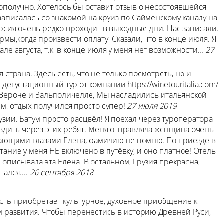
гополучно. Хотелось бы оставит отзыв о несостоявшейся
записалась со знакомой на круиз по Сайменскому каналу на
скурсия очень редко проходит в выходные дни. Нас записали
ы,когда произвести оплату. Сказали, что в конце июля. Я
ле августа, т.к. в конце июля у меня нет возможности...
27
 страна. Здесь есть, что не только посмотреть, но и
егустационный тур от компании https://winetouritalia.com/
 Вероне и Вальполичелле, Мы насладились итальянской
м, отдых получился просто супер!
27 июля 2019
узии. Батум просто расцвёл! Я поехал через туроператора
здить через этих ребят. Меня отправляла женщина очень
гающими глазами Елена, фамилию не помню. По приезде в
тание у меня НЕ включено в путёвку, и оно платное! Отель
о описывала эта Елена. В остальном, Грузия прекрасна,
ался....
26 сентября 2018
сть приобретает культурное, духовное приобщение к
ам развития. Чтобы перенестись в историю Древней Руси,