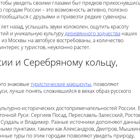
 чтобы увидеть своими глазами быт предков прикоснувшис
о городам России – это возможность активно, полезно
 пообщаться с друзьями и привезти редкие сувениры.
лет назад, услышать звуки колоколен, ощутить красоту
тий и уникальную культуру
деревянного зодчества
наших
 из Москвы на автобусе востребованы, а количество
нтерес у туристов, неуклонно растет.
сии и Серебряному кольцу,
это знаковые
туристические маршруты
, позволяют
уси, лучше понять сложившийся в веках образ русского
льтурно-исторических достопримечательностей России. 
точной Руси: Сергиев Посад, Переславль-Залесский, Росто
, Суздаль и Владимир. Разные источники дополняют данны
ыми пунктами, такими как Александров, Дмитров, Мышкин
ионные туры по этим городам позволяют увидеть природу,