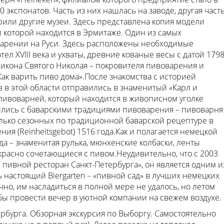
 экспонатов. Часть из них нашлась на заводе, другая част
арили другие музеи. Здесь представлена копия модели
 которой находится в Эрмитаже. Один из самых
варении на Руси. Здесь расположены необходимые
л XVIII века и ухваты, древние кованые весы с датой 179
, икона Святого Николая – покровителя пивоварения и
Как варить пиво дома».После знакомства с историей
в в этой области отправились в знаменитый «Карл и
пивоварней, который находится в живописном уголке
мились с баварскими традициями пивоварения – пивоварня
лько сезонных по традиционной баварской рецептуре в
ия (Reinheitsgebot) 1516 года.Как и полагается немецкой
а – знаменитая рулька, мюнхенские колбаски, ленты
расно сочетающиеся c пивом.Неудивительно, что с 2003
 пивной ресторан Санкт-Петербурга», он является одним и
 настоящий Biergarten – «пивной сад» в лучших немецких
чно, им насладиться в полной мере не удалось, но летом
обы провести вечер в уютной компании на свежем воздухе.
рбурга. Обзорная экскурсия по Выборгу. Самостоятельно