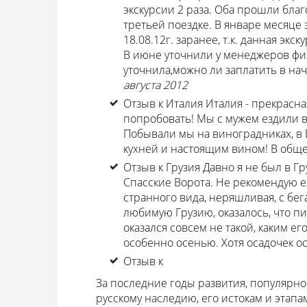
экскурсии 2 раза. Оба прошли бла
третьей поездке. В январе месяце 
18.08.12г. заранее, т.к. данная эк
В июне уточнили у менеджеров фирм
уточнила,можно ли заплатить в нача
августа 2012
Отзыв к Италия
Италия - прекрасная
попробовать! Мы с мужем ездили в д
Побывали мы на виноградниках, в
кухней и настоящим вином! В обще
Отзыв к Грузия
Давно я не был в Гр
Спасские Ворота. Не рекомендую е
странного вида, неряшливая, с бе
любимую Грузию, оказалось, что пи
оказался совсем не такой, каким ег
особенно осенью. Хотя осадочек ост
Отзыв к
За последние годы развития, популярно
русскому наследию, его истокам и этап