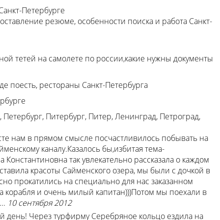
 Санкт-Петербурге
составление резюме, особенности поиска и работа Санкт-
ной тетей на самолете по россии,какие нужны документы
де поесть, рестораны Санкт-Петербурга
ербурге
 Петербург, Питербург, Питер, Ленинград, Петроград,
сте нам в прямом смысле посчастливилось побывать на
йменскому каналу.Казалось бы,избитая тема-
 Константиновна так увлекательно рассказала о каждом
ставила красоты Сайменского озера, мы были с дочкой в
но прокатились на специально для нас заказанном
 корабля и очень милый капитан)))Потом мы поехали в
..
10 сентября 2012
й день! Через турфирму Серебряное кольцо ездила на