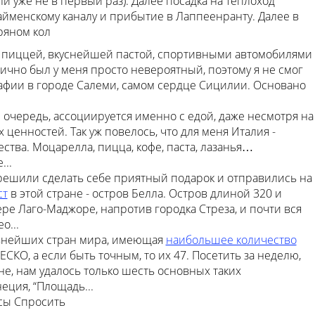
и уже не в первый раз). Далее посадка на теплоход
айменскому каналу и прибытие в Лаппеенранту. Далее в
ряном кол
й пиццей, вкуснейшей пастой, спортивными автомобилями
лично был у меня просто невероятный, поэтому я не смог
мафии в городе Салеми, самом сердце Сицилии. Основано
 очередь, ассоциируется именно с едой, даже несмотря на
 ценностей. Так уж повелось, что для меня Италия -
ства. Моцарелла, пицца, кофе, паста, лазанья…
...
решили сделать себе приятный подарок и отправились на
ст
в этой стране - остров Белла. Остров длиной 320 и
е Лаго-Маджоре, напротив городка Стреза, и почти вся
о...
евнейших стран мира, имеющая
наибольшее количество
КО, а если быть точным, то их 47. Посетить за неделю,
е, нам удалось только шесть основных таких
еция, “Площадь...
осы
Спросить