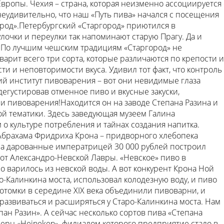
вропы. Чехия – страна, которая неизменно ассоциируется 
еудивительно, что наш «Путь пива» начался с посещения
род».Петербургский «Старгород» приютился в
улочки и переулки так напоминают старую Прагу. Да и
 По лучшим чешским традициям «Старгород» не
варит всего три сорта, которые различаются по крепости и
ти и неповторимости вкуса. Удивил тот факт, что контроль
ий институт пивоварения – вот они невидимые глаза
егустировав отменное пиво и вкусные закуски,
ии пивоварения!Находится он на заводе Степана Разина и
й тематики. Здесь заведующая музеем Галина
 о культуре потребления и тайнах создания напитка.
Абрахама Фридриха Крона – придворного хлебопека
на дарованные императрицей 30 000 рублей построил
от Александро-Невской Лавры. «Невское» пиво в
о варилось из невской воды. А вот конкурент Крона Ной
о-Калинкина моста, использовал колодезную воду, и пиво
потомки в середине XIX века объединили пивоварни, и
 развиваться и расширяться у Старо-Калинкина моста. Нам
ан Разин». А сейчас несколько сортов пива «Степана
ерн «Heineken», филиалом которого предприятие стало в