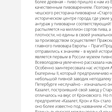
более древная – пиво пришло к нам из Е
качественным пивоварением. Поэтому н
чешского ресторана-пивоварни «Старго
историческом центре города, где узкие 
антураж у пивоварни соответствующий!
распыляется на миллион сортов пива, а 
плотности, но едины в своей уникальнос
за производством осуществляет Пражск
главного пивовара Европы – Праги!Прод
отправились к знаниям – в музей истор
является первым в России музеем пивно
Всеволодовна увлеченно рассказала нам
Особенно заинтересовала нас история 
Екатерины II, который предприимчиво 
небольшой пивной заводик неподалеку 
Петербурге неслучайно – изначально он
Казалет, построивший свой завод у Стар
отличалось на вкус от Кроновского. Но 
предприятие «Казалет, Крон и Ко» стало
оно более известно под названием «Степ
Разина» выпускает международный конц