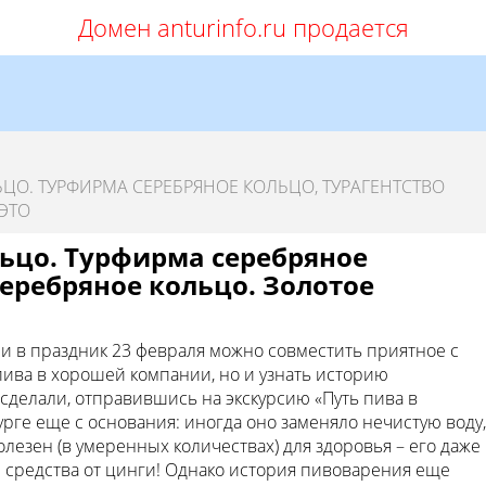
Домен anturinfo.ru продается
ЦО. ТУРФИРМА СЕРЕБРЯНОЕ КОЛЬЦО, ТУРАГЕНТСТВО
ЭТО
ьцо. Турфирма серебряное
серебряное кольцо. Золотое
о и в праздник 23 февраля можно совместить приятное с
пива в хорошей компании, но и узнать историю
сделали, отправившись на экскурсию «Путь пива в
урге еще с основания: иногда оно заменяло нечистую воду,
олезен (в умеренных количествах) для здоровья – его даже
 средства от цинги! Однако история пивоварения еще