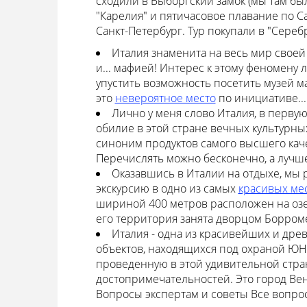
сходили в Выборгский замок (мы там был
"Карелия" и пятичасовое плавание по С
Санкт-Петербург. Тур покупали в "Сереб
Италия знаменита на весь мир свое
и... мафией! Интерес к этому феномену 
упустить возможность посетить музей 
это
невероятное место
по инициативе...
Лично у меня слово Италия, в первую
обилие в этой стране вечных культурных
синоним продуктов самого высшего каче
Перечислять можно бесконечно, а лучше
Оказавшись в Италии на отдыхе, мы 
экскурсию в одно из самых
красивых ме
шириной 400 метров расположен на озер
его территория занята дворцом Борроме
Италия - одна из красивейших и др
объектов, находящихся под охраной ЮНЕС
проведенную в этой удивительной стран
достопримечательностей. Это город Вен
Вопросы экспертам и советы
Все вопр