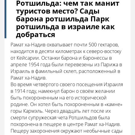
Ротшильда: чем так манит
туристов место? Сады
барона ротшильда Парк
ротшильда в израиле как
добраться
Рамат ха-Надив охватывает почти 500 гектаров,
находится в десяти километрах к северо-востоку
от Кейсарии. Останки барона и баронессы в
апреле 1954 года были перевезены из Парижа в
Израиль в фамильный склеп, расположенный в
Рамат ха-Надив.
Во время четвёртого своего посещения Израиля
в 1914 году, намекнул барон о своём желании
быть похороненным на его исторической
родине. Он хотел быть похороненным в «камне»
горы Кармэль. Через двадцать лет после их
смерти супружеская чета Ротшильдов была
похоронена в пещере в центре Рамат ха-Надив.
Пещеру захоронения окружают необычные сады