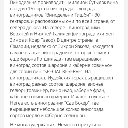
Винодельня производит 1 миллион бутылок вина
в год из 15 сортов винограда. Площадь
виноградников "Винодельни Тишби" - 30
гектаров, и расположены они по всей стране, от
севера до юга. На севере - виноградники
Верхней и Нижней Галилеи (виноградники Бен
Зимра и Кфар Тавор). В центре страны, в
Самарии, недалеко от Зихрон Яакова, находятся
самые старые виноградники, которые помнят
еще барона Ротшильда - там выращивают
виноград сортов шардоне и каберне совиньон
для серии вин "SPECIAL RESERVE". На
виноградниках в Иудейских горах выращивают
виноград разных сортов: шардоне, вионье,
гевюрцтраминер, пино нуар, каберне фран,
каберне совиньон и мерло. И даже в пустыне
Негев есть виноградник "Сде Бокер", где
выращивают небольшое кол-во винограда
сортов мерло и каберне совиньон.
Не могла удержаться. Немного прикупила.