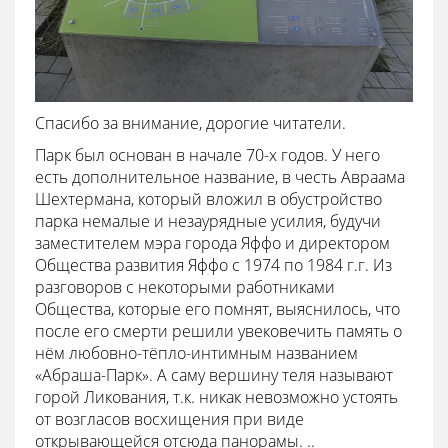
Спасибо за внимание, дорогие читатели.
Парк был основан в начале 70-х годов. У него
есть дополнительное название, в честь Авраама
Шехтермана, который вложил в обустройство
парка немалые и незаурядные усилия, будучи
заместителем мэра города Яффо и директором
Общества развития Яффо с 1974 по 1984 г.г. Из
разговоров с некоторыми работниками
Общества, которые его помнят, выяснилось, что
после его смерти решили увековечить память о
нём любовно-тёпло-интимным названием
«Абраша-Парк». А саму вершину теля называют
горой Ликования, т.к. никак невозможно устоять
от возгласов восхищения при виде
открывающейся отсюда панорамы. ..