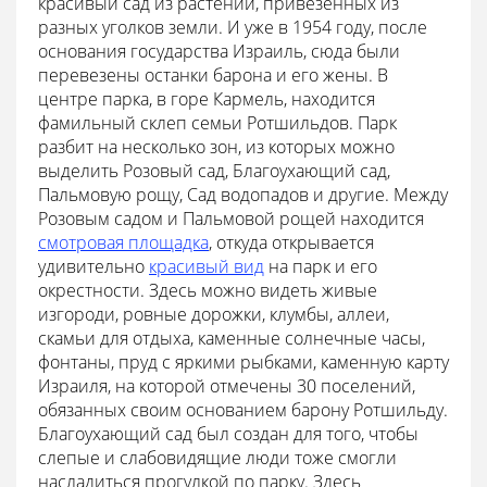
красивый сад из растений, привезенных из
разных уголков земли. И уже в 1954 году, после
основания государства Израиль, сюда были
перевезены останки барона и его жены. В
центре парка, в горе Кармель, находится
фамильный склеп семьи Ротшильдов. Парк
разбит на несколько зон, из которых можно
выделить Розовый сад, Благоухающий сад,
Пальмовую рощу, Сад водопадов и другие. Между
Розовым садом и Пальмовой рощей находится
смотровая площадка
, откуда открывается
удивительно
красивый вид
на парк и его
окрестности. Здесь можно видеть живые
изгороди, ровные дорожки, клумбы, аллеи,
скамьи для отдыха, каменные солнечные часы,
фонтаны, пруд с яркими рыбками, каменную карту
Израиля, на которой отмечены 30 поселений,
обязанных своим основанием барону Ротшильду.
Благоухающий сад был создан для того, чтобы
слепые и слабовидящие люди тоже смогли
насладиться прогулкой по парку. Здесь