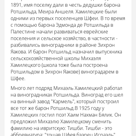
1891, имя поселку дали в честь дедушки барона
Ротшильда, Меира Аншеля. Хамилецкие были
одними из первых поселенцев Шфеи. В то время
с помощью барона Эдмонда де Ротшильда в
Палестине начали развиваться еврейские
поселения и сельское хозяйство, в частности -
разбивались виноградники в районе Зихрон
Яакова. И барон Ротшильд назначил выпускника
сельскохозяйственной школы Михаэля
Хамилецкого (школа тоже была построена
Ротшильдом в Зихрон Яакове) виноградарем в
Шфее.
Много лет подряд Михаэль Хамилецкий работал
на виноградниках Ротшильда. Виноград его шел
на винный завод "Кармель", который построил
все тот же барон Ротшильд.В 1925 году у
Хамилецких гостил поэт Хаим Нахман Бялик. Он
предложил Михаэлю Хамилецкому сменить
фамилию на ивритскую: Тишби. Тишби - это
аббревиатура: "тошав Шфея бээрец Исраэль"