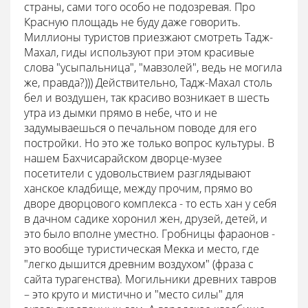
страны, сами того особо не подозревая. Про
Красную площадь не буду даже говорить.
Миллионы туристов приезжают смотреть Тадж-
Махал, гиды используют при этом красивые
слова "усыпальница", "мавзолей", ведь не могила
же, правда?))) Действительно, Тадж-Махал столь
бел и воздушен, так красиво возникает в шесть
утра из дымки прямо в небе, что и не
задумываешься о печальном поводе для его
постройки. Но это же только вопрос культуры. В
нашем Бахчисарайском дворце-музее
посетители с удовольствием разглядывают
ханское кладбище, между прочим, прямо во
дворе дворцового комплекса - то есть хан у себя
в дачном садике хоронил жен, друзей, детей, и
это было вполне уместно. Гробницы фараонов -
это вообще туристическая Мекка и место, где
"легко дышится древним воздухом" (фраза с
сайта турагенства). Могильники древних тавров
– это круто и мистично и "место силы" для