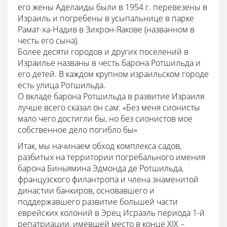
его жены Аделаиды были в 1954 г. перевезены в
Израиль и погребены в усыпальнице в парке
Рамат-ха-Надив в Зихрон-Яакове (названном в
честь его сына).
Более десяти городов и других поселений в
Израилье названы в честь барона Ротшильда и
его детей. В каждом крупном израильском городе
есть улица Ротшильда.
О вкладе барона Ротшильда в развитие Израиля
лучше всего сказал он сам: «Без меня сионисты
мало чего достигли бы, но без сионистов мое
собственное дело погибло бы»
Итак, мы начинаем обход комплекса садов,
разбитых на территории погребального имения
барона Биньямина Эдмонда де Ротшильда,
французского филантропа и члена знаменитой
династии банкиров, основавшего и
поддержавшего развитие большей части
еврейских колоний в Эрец Исраэль периода 1-й
репатриации, имевшей место в конце XIX –