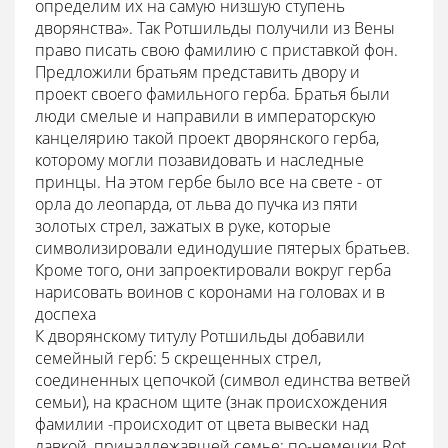
определим их на самую низшую ступень
дворянства». Так Ротшильды получили из Вены
право писать свою фамилию с приставкой фон.
Предложили братьям представить двору и
проект своего фамильного герба. Братья были
люди смелые и направили в императорскую
канцелярию такой проект дворянского герба,
которому могли позавидовать и на­следные
принцы. На этом гербе было все на свете - от
орла до леопарда, от льва до пучка из пяти
золотых стрел, зажатых в руке, которые
символизировали едино­душие пятерых братьев.
Кроме того, они запроектирова­ли вокруг герба
нарисовать воинов с коронами на голо­вах и в
доспеха
К дворянскому титулу Ротшильды добавили
семейный герб: 5 скрещенных стрел,
соединенных цепочкой (символ единства ветвей
семьи), на красном щите (знак происхождения
фамилии -происходит от цвета вывески над
лавкой, принадлежавшей семье: по-немецки Rot