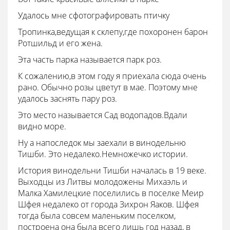
Удалось мне сфотографировать птичку
Тропинка,ведущая к склепу,где похоронен барон
Ротшильд и его жена.
Эта часть парка называется парк роз.
К сожалению,в этом году я приехала сюда очень
рано. Обычно розы цветут в мае. Поэтому мне
удалось заснять пару роз.
Это место называется Сад водопадов.Вдали
видно море.
Ну а напоследок мы заехали в винодельню
Тишби. Это недалеко.Немножечко истории.
История винодельни Тишби началась в 19 веке.
Выходцы из Литвы молодожены Михаэль и
Малка Хамилецкие поселились в поселке Меир
Шфея недалеко от города Зихрон Яаков. Шфея
тогда была совсем маленьким поселком,
построена она была всего лишь год назад, в