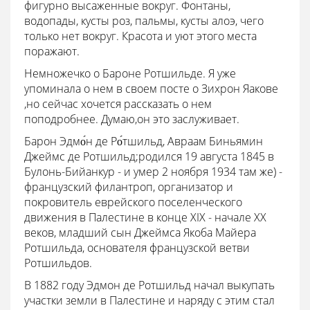
фигурно высаженные вокруг. Фонтаны,
водопады, кусты роз, пальмы, кусты алоэ, чего
только нет вокруг. Красота и уют этого места
поражают.
Немножечко о Бароне Ротшильде. Я уже
упоминала о нем в своем посте о Зихрон Яакове
,но сейчас хочется рассказать о нем
поподробнее. Думаю,он это заслуживает.
Барон Эдмо́н де Ро́тшильд, Авраам Биньямин
Джеймс де Ротшильд;родился 19 августа 1845 в
Булонь-Бийанкур - и умер 2 ноября 1934 там же) -
французский филантроп, организатор и
покровитель еврейского поселенческого
движения в Палестине в конце XIX - начале XX
веков, младший сын Джеймса Якоба Майера
Ротшильда, основателя французской ветви
Ротшильдов.
В 1882 году Эдмон де Ротшильд начал выкупать
участки земли в Палестине и наряду с этим стал