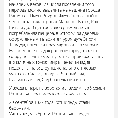
начале XX веков. Из числа поселений того
периода, можно выделить нынешние города
Ришон ле-Цион, Зихрон Яаков (названный в
честь отца филантропа), Мазкерет Батья, Рош
Пина и др. В центре садов размещается
погребальная пещера, в которой, за дверями,
оформленными в архитектуром духе Эпохи
Талмуда, покоится прах барона и его супруги.
Насаженные в садах растения представляют
флору не только местную, но и произрастающую
в различных точках мира. Ганей а-Надив
поделены на ряд функционально-стилевых
участков: Сад водопадов, Розовый сад,
Пальмовый сад, Сад благоуханий и пр.
У входа в парк на воротах мы видим герб семьи
Ротшильд.Немножечко расскажу о нем.
29 сентября 1822 года Ротшильды стали
баронами.
Учитывая, что братья Ротшиль­ды - иудеи,