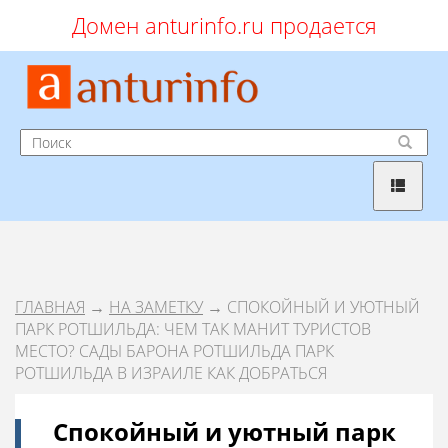
Домен anturinfo.ru продается
ГЛАВНАЯ
→
НА ЗАМЕТКУ
→ СПОКОЙНЫЙ И УЮТНЫЙ
ПАРК РОТШИЛЬДА: ЧЕМ ТАК МАНИТ ТУРИСТОВ
МЕСТО? САДЫ БАРОНА РОТШИЛЬДА ПАРК
РОТШИЛЬДА В ИЗРАИЛЕ КАК ДОБРАТЬСЯ
Спокойный и уютный парк