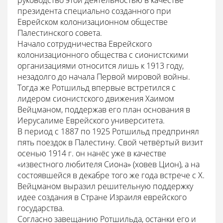
руководство этой деятельностью в качестве
президента специально созданного при
Еврейском колонизационном обществе
Палестинского совета.
Начало сотрудничества Еврейского
колонизационного общества с сионистскими
организациями относится лишь к 1913 году,
незадолго до начала Первой мировой войны.
Тогда же Ротшильд впервые встретился с
лидером сионистского движения Хаимом
Вейцманом, поддержав его план основания в
Иерусалиме Еврейского университета.
В период с 1887 по 1925 Ротшильд предпринял
пять поездок в Палестину. Свой четвёртый визит
осенью 1914 г. он нанёс уже в качестве
«известного любителя Сиона» (ховев Цион), а на
состоявшейся в декабре того же года встрече с Х.
Вейцманом выразил решительную поддержку
идее создания в Стране Израиля еврейского
государства.
Согласно завещанию Ротшильда, останки его и