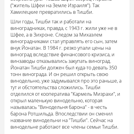
("житель Шфеи на Земле Израиля"). Так
Хамилецкие превратились в Тишби.
Шли годы, Тишби так и работали на
виноградниках, правда, с 1943 г. жили уже не в
Шфее, а в Зихроне. Следом за Михаэлем
виноградниками стал управлять его сын, затем
внук Йонатан. В 1984 г. резко упали цены на
виноград вследствие финансового кризиса, и
винзаводы отказывались закупать виноград.
Йонатан Тишби должен был куда-то девать 350
тонн винограда. И он решил открыть свою
винодельню, уже задумывался про это раньше, а
тут и обстоятельства сложились. Тишби
отделился от кооператива "Кармель Мизрахи", и
открыл маленькую винодельню, которая
называлась "Винодельня барона" - в честь
барона Ротшильда. Впоследствии он сменил
название винодельни на "Тишби". Сейчас на
винодельне работают все члены семьи Тишби.