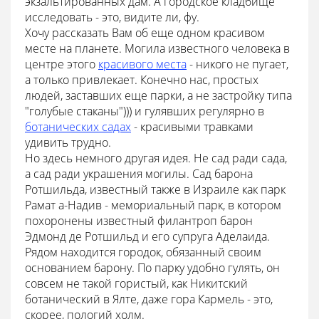
экзальтированных дам. А городское кладбище
исследовать - это, видите ли, фу.
Хочу рассказать Вам об еще одном красивом
месте на планете. Могила известного человека в
центре этого
красивого места
- никого не пугает,
а только привлекает. Конечно нас, простых
людей, заставших еще парки, а не застройку типа
"голубые стаканы"))) и гулявших регулярно в
ботанических садах
- красивыми травками
удивить трудно.
Но здесь немного другая идея. Не сад ради сада,
а сад ради украшения могилы. Сад барона
Ротшильда, известный также в Израиле как парк
Рамат а-Надив - мемориальный парк, в котором
похоронены известный филантроп барон
Эдмонд де Ротшильд и его супруга Аделаида.
Рядом находится городок, обязанный своим
основанием барону. По парку удобно гулять, он
совсем не такой гористый, как Никитский
ботанический в Ялте, даже гора Кармель - это,
скорее, пологий холм.