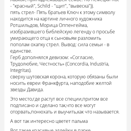
- "красный", Schild - "щит", "вывеска")).
пять стрел- Пять братьев Ключ к этому символу
находится на картине личного художника
Ротшильдов, Морица Оппенгейма,
изобразившего библейскую легенду о просьбе
умирающего отца к сыновьям разломить
пополам охапку стрел. Вывод: сила семьи - в
единстве.
Герб дополнялся девизом: «Согласие,
Трудолюбие, Честность» (Concordia, Industria,
Integritas).
сверху шутовская корона, которую обязаны были
носить евреи Франкфурта, наподобие желтой
звезды Давида.
Это место,где растут все специи,притом все
подписано и сделано так,что все могут
оторвать,понюхать и выучить,как что называется.
А вот так интересно цветет пальма
Вот такие красивые аллейки в парке