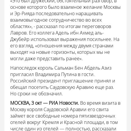
«Это был дружеский, обстоятельный разговор, в
основе которого было взаимное желание Москвы
и Эр-Рияда последовательно наращивать
взаимовыгодное сотрудничество во всех
областях», - рассказал по итогам переговоров
Лавров. Его коллега Адель ибн Ахмед аль-
Джубейр использовал выражения посильнее. На
его взгляд, «отношения между двумя странами
выходят на новые горизонты, которых мы не
могли даже представить ранее».
Напоследок король Сальман Бен Абдель Азиз
пригласил Владимира Путина в гости.
Российский президент приглашение принял и
обещал посетить Саудовскую Аравию еще раз.
Но сроки не обозначил.
МОСКВА, 3 окт — РИА Новости.
Во время визита в
Москву короля Саудовской Аравии его свита
займет все свободные номера пятизвездочных
отелей вокруг Кремля и Красной площади, в том
числе один из отелей — полностью, рассказали