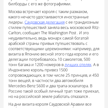
билборды с его же фотографиями.
Москва встречает короля с таким размахом,
какого нечасто удостаиваются иностранные
лидеры.
Саудовская делегация
с ее грандиозным
стилем путешествий заняла весь московский Ritz-
Carlton, сообщает The Washington Post . И это
неудивительно, ведь монарх самой богатой
арабской страны привык путешествовать с
соответствующими церемониями: например, для
визита в Японию весной этого года королю и его
делегации потребовалось 10 самолетов, 500
тонн багажа и 1200 номеров в
лучших отелях
. А в
Индонезию король привез 1500
сопровождающих, в том числе 25 принцев, и 450
тонн вещей, в частности два автомобиля
Mercedes-Benz S600 и два трапа-эскалатора. В
Россию такой особый личный трап тоже приехал,
но на российской земле работать отказался .
На дни визита короля Саудовской Аравии все