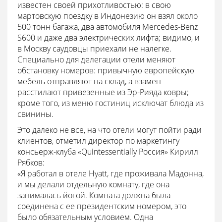
известен своей прихотливостью: в свою
мартовскую поездку в Индонезию он взял около
500 тонн багажа, два автомобиля Mercedes-Benz
S600 и даже два электрических лифта; видимо, и
в Москву саудовцы приехали не налегке.
Специально для делегации отели меняют
обстановку номеров: привычную европейскую
мебель отправляют на склад, а взамен
расстилают привезенные из Эр-Рияда ковры;
кроме того, из меню гостиниц исключат блюда из
свинины.
Это далеко не все, на что отели могут пойти ради
клиентов, отметил директор по маркетингу
консьерж-клуба «Quintessentially Россия» Кирилл
Рябков:
«Я работал в отеле Hyatt, где проживала Мадонна,
и мы делали отдельную комнату, где она
занималась йогой. Комната должна была
соединена с ее президентским номером, это
было обязательным условием. Одна