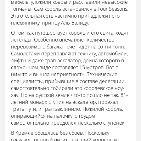
мебель, уложили ковры и расставили невысокие
топчаны. Сам король остановился в Four Seasons.
Эта отельная сеть частично принадлежит его
племяннику, принцу Аль-Валиду.
О том, как путешествует король и его свита, ходят
легенды. Особенно впечатляет количество
перевозимого багажа - счет идет на сотни тонн.
Самолетами переправляют технику, автомобили,
лифты и даже трап-эскалатор, длина которого в
сложенном виде составляет 15 метров. Вот с
ним-то и вышла неприятность. Технические
специалисты, прибывшие в составе делегации,
самостоятельно собирали это королевское ноу-
хау. Но на русской земле что-то пошло не так. 81-
летний монарх ступил на эскалатор, проехал
треть пути, и трап заклинило. Пожилой король,
опирающийся на палочку, с трудом
самостоятельно преодолел несколько ступенек.
В Кремле обошлось без сбоев. Поскольку
государственный визит - высший уровень из