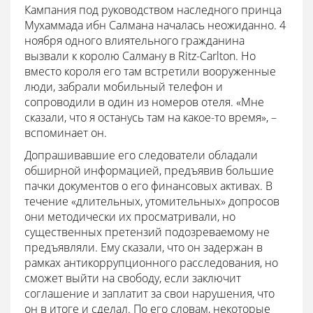
Кампания под руководством наследного принца
Мухаммада ибн Салмана началась неожиданно. 4
ноября одного влиятельного гражданина
вызвали к королю Салману в Ritz-Carlton. Но
вместо короля его там встретили вооруженные
люди, забрали мобильный телефон и
сопроводили в один из номеров отеля. «Мне
сказали, что я останусь там на какое-то время», –
вспоминает он.
Допрашивавшие его следователи обладали
обширной информацией, предъявив большие
пачки документов о его финансовых активах. В
течение «длительных, утомительных» допросов
они методически их просматривали, но
существенных претензий подозреваемому не
предъявляли. Ему сказали, что он задержан в
рамках антикоррупционного расследования, но
сможет выйти на свободу, если заключит
соглашение и заплатит за свои нарушения, что
он в итоге и сделал. По его словам, некоторые