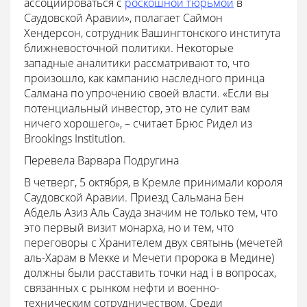
ассоциироваться с
роскошной тюрьмой
в
Саудовской Аравии», полагает Саймон
Хендерсон, сотрудник Вашингтонского института
ближневосточной политики. Некоторые
западные аналитики рассматривают то, что
произошло, как кампанию наследного принца
Салмана по упрочению своей власти. «Если вы
потенциальный инвестор, это не сулит вам
ничего хорошего», – считает Брюс Ридел из
Brookings Institution.
Перевела Варвара Подругина
В четверг, 5 октября, в Кремле принимали короля
Саудовской Аравии. Приезд Сальмана Бен
Абдель Азиз Аль Сауда значим не только тем, что
это первый визит монарха, но и тем, что
переговоры с Хранителем двух святынь (мечетей
аль-Харам в Мекке и Мечети пророка в Медине)
должны были расставить точки над i в вопросах,
связанных с рынком нефти и военно-
техническим сотрудничеством. Среди