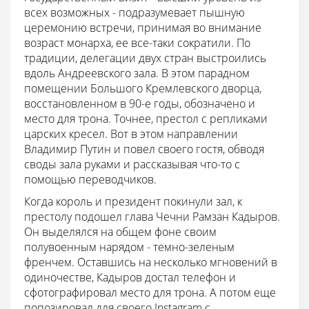
всех возможных - подразумевает пышную
церемонию встречи, принимая во внимание
возраст монарха, ее все-таки сократили. По
традиции, делегации двух стран выстроились
вдоль Андреевского зала. В этом парадном
помещении Большого Кремлевского дворца,
восстановленном в 90-е годы, обозначено и
место для трона. Точнее, престол с репликами
царских кресел. Вот в этом направлении
Владимир Путин и повел своего гостя, обводя
своды зала руками и рассказывая что-то с
помощью переводчиков.
Когда король и президент покинули зал, к
престолу подошел глава Чечни Рамзан Кадыров.
Он выделялся на общем фоне своим
полувоенным нарядом - темно-зеленым
френчем. Оставшись на несколько мгновений в
одиночестве, Кадыров достал телефон и
сфотографировал место для трона. А потом еще
попозировал для своего Instagram с