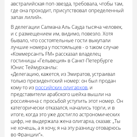
австралийская поп-звезда, требовала, чтобы там,
где она проходит, присутствовал определенный
запах лилий».
В делегации Салмана Аль Сауда тысяча человек,
и с размещением им, видимо, повезло. Хотя
бывало, что состоятельные гости выкупали
лучшие номера у постояльцев - о таком случае
«Коммерсантъ FM» рассказал владелец
гостиницы «Гельвеция» в Санкт-Петербурге
Юнис Теймурханлы:
«Делегацию, кажется, из Эмиратов, устраивал
только президентский номер: он был продан
кому-то из
российских олигархов
, и
представители арабского шейха вышли на
россиянина с просьбой уступить этот номер. Он
категорически отказался, начались торги, и в
итоге, когда это уже достигло астрономических
цифр, не выдержала жена олигарха, сказав: „Ты
не хочешь, а я хочу, я на эту разницу отоварюсь
во Франции“».