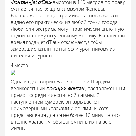
Фонтан «Jet d’Eau»
высотой в 140 метров по праву
считается настоящим символом Женевы.
Расположен он в центре живописного озера и
видно его практически из любой точки города.
Любители экстрима могут практически вплотную
подойти к нему по узенькому мостику. В холодной
время года «Jet d’Eau» отключают, чтобы
замерзшие капли не нанесли урон никому из
жителей и туристов.
4 место
Одна из достопримечательностей Шарджи –
великолепный
поющий фонтан
, расположенный
прямо посреди живописной лагуны. С
наступлением сумерек, он взрывается
неимоверными красками и огнями. И хотя
представления длятся не более 10 минут, этого
вполне хватает, чтобы запомнить их на всю
жизнь.