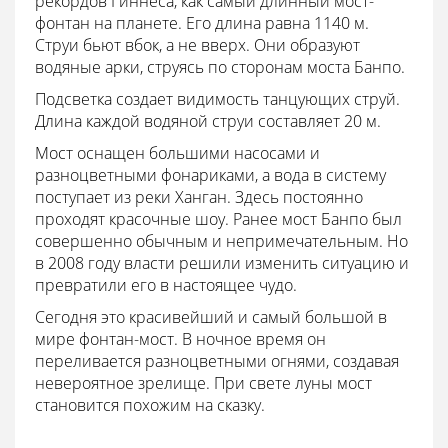
рекордов Гиннеса, как самый длинный мост-
фонтан на планете. Его длина равна 1140 м.
Струи бьют вбок, а не вверх. Они образуют
водяные арки, струясь по сторонам моста Банпо.
Подсветка создает видимость танцующих струй.
Длина каждой водяной струи составляет 20 м.
Мост оснащен большими насосами и
разноцветными фонариками, а вода в систему
поступает из реки Ханган. Здесь постоянно
проходят красочные шоу. Ранее мост Банпо был
совершенно обычным и непримечательным. Но
в 2008 году власти решили изменить ситуацию и
превратили его в настоящее чудо.
Сегодня это красивейший и самый большой в
мире фонтан-мост. В ночное время он
переливается разноцветными огнями, создавая
невероятное зрелище. При свете луны мост
становится похожим на сказку.