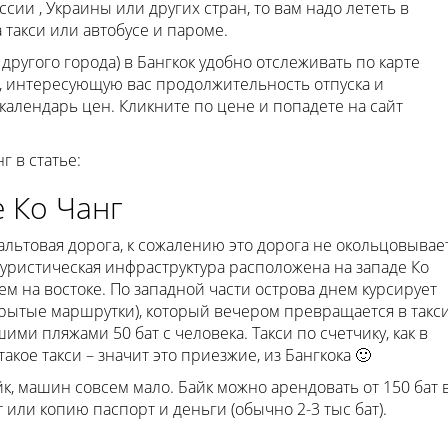
ссии , Украины или других стран, то вам надо лететь в
а такси или автобусе и пароме.
ругого города) в Бангкок удобно отслеживать по карте
, интересующую вас продолжительность отпуска и
календарь цен. Кликните по цене и попадете на сайт
г в статье:
 Ко Чанг
льтовая дорога, к сожалению это дорога не окольцовывае
туристическая инфраструктура расположена на западе Ко
ем на востоке. По западной части острова днем курсирует
рытые маршрутки), который вечером превращается в такси
и пляжами 50 бат с человека. Такси по счетчику, как в
такое такси – значит это приезжие, из Бангкока 🙂
к, машин совсем мало. Байк можно арендовать от 150 бат 
т или копию паспорт и деньги (обычно 2-3 тыс бат).