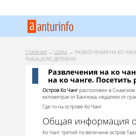
ГЛАВНАЯ
→
ЩУКА
→ РАЗВЛЕЧЕНИЯ НА КО ЧАНГ
РЫБАЦКУЮ ДЕРЕВНЮ
Развлечения на ко чан
на ко чанге. Посетит
Остров Ко Чанг
расположен в Сиамском 
километрах от Бангкока, недалеко от гра
Где-то на острове Ко Чанг
Общая информация о
Ко Чанг третий по величине остров Таил