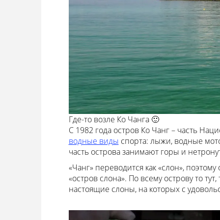
Где-то возле Ко Чанга 🙂
С 1982 года остров Ко Чанг – часть На
водные виды
спорта: лыжи, водные мот
часть острова занимают горы и нетронут
«Чанг» переводится как «слон», поэтому
«остров слона». По всему острову то тут
настоящие слоны, на которых с удовольс