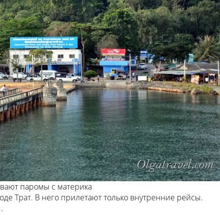
ывают паромы с материка
де Трат. В него прилетают только внутренние рейсы.
.