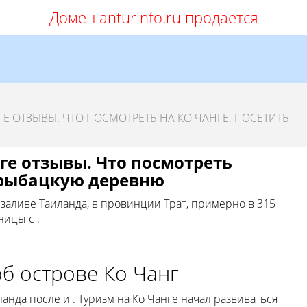
Домен anturinfo.ru продается
Е ОТЗЫВЫ. ЧТО ПОСМОТРЕТЬ НА КО ЧАНГЕ. ПОСЕТИТЬ
ге отзывы. Что посмотреть
ь рыбацкую деревню
заливе Таиланда, в провинции Трат, примерно в 315
ницы с .
б острове Ко Чанг
анда после и . Туризм на Ко Чанге начал развиваться