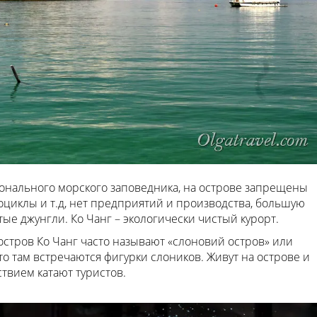
ционального морского заповедника, на острове запрещены
оциклы и т.д, нет предприятий и производства, большую
ые джунгли. Ко Чанг – экологически чистый курорт.
 остров Ко Чанг часто называют «слоновий остров» или
, то там встречаются фигурки слоников. Живут на острове и
твием катают туристов.