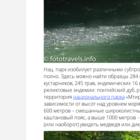
Нац. парк изобилует различными субтро
полно. Здесь можно найти образцы 284 
кустарников, 245 трав, эндемических 16
реликтовые эндемии: понтийский дуб, р
территория
национального парка
«Мтир
зависимости от высот над уровнем мор
600 метров – смешанные широколистные 
каштановый пояс, а выше 1000 метров 
(или наоборот) увидеть медведя или дик