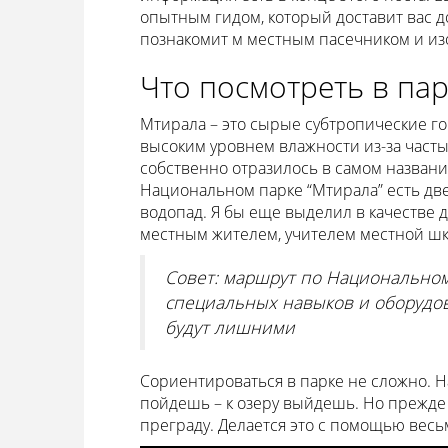
опытным гидом, который доставит вас д
познакомит м местным пасечником и и
Что посмотреть в па
Мтирала – это сырые субтропические го
высоким уровнем влажности из-за частых
собственно отразилось в самом названии
Национальном парке “Мтирала” есть дв
водопад. Я бы еще выделил в качестве 
местным жителем, учителем местной шко
Совет: маршрут по Национальному
специальных навыков и оборудов
будут лишними
Сориентироваться в парке не сложно. 
пойдешь – к озеру выйдешь. Но прежде 
преграду. Делается это с помощью весь