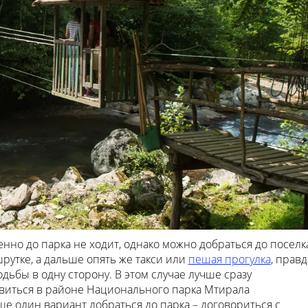
но до парка не ходит, однако можно добраться до поселк
шрутке, а дальше опять же такси или
пешая прогулка
, правд
одьбы в одну сторону. В этом случае лучше сразу
новиться в районе Национального парка Мтирала
ще один вариант добраться до парка – договориться с