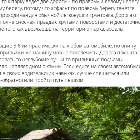
 что к парку ведет две дороги – по правому и левому берегу
му берегу, потому что асфальт по правому берегу тянется
 проходимая для обычной легковушки грунтовка. Дорога от
полне сносная, правда с крутыми поворотами и достаточн
ле того как въезжаешь на территорию парка, асфальт
ие 5-6 км практически на любом автомобиле, но они тут
непривычки же машину можно покалечить. Дорога покрыта
левать то неглубокие ручьи то приличные подъемы.
ло цепляет дном о камни. Если едите на своем автомобил
 в своих водительских навыках, лучше спешиться или
а-обратно) или пройти путь пешком.