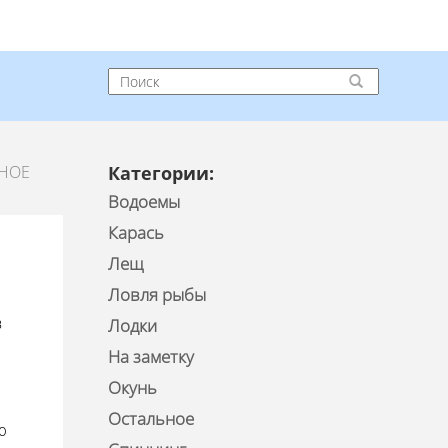
РНОЕ
Категории:
Водоемы
Карась
Лещ
Ловля рыбы
в
Лодки
На заметку
Окунь
Остальное
ю