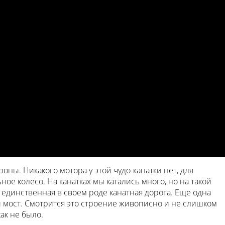
оны. Никакого мотора у этой чудо-канатки нет, для
е колесо. На канатках мы катались много, но на такой
 единственная в своем роде канатная дорога. Еще одна
й мост. Смотрится это строение живописно и не слишком
ак не было.