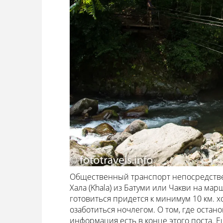
Общественный транспорт непосредствен
Хала (Khala) из Батуми или Чакви на мар
готовиться придется к минимум 10 км. х
озаботиться ночлегом. О том, где оста
информация есть в конце этого поста. Е