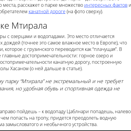
о места, расскажет о парке множество
интересных фактов
зобретателем
канатной дороге
(на фото сверху).
рке Мтирала
ры с озерцами и водопадами. Это место отличается
 дождей (точнее это самое влажное место в Европе), что
, которое с грузинского переводится как “плачущая”. В
е главные достопримечательности: горное озеро и
достопримечательности канатную дорогу, построенную
лы Хасаном (о ней дальше в статье).
 парку “Мтирала” не экстремальный и не требует
ания, но удобная обувь и спортивная одежда не
Направо пойдешь – к водопаду Цаблнари попадешь, налево
чем попасть на тропу, придется преодолеть водную
ма замысловатого и необычного устройства.