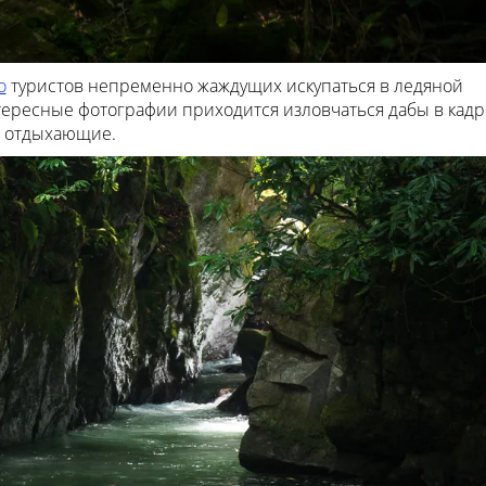
о
туристов непременно жаждущих искупаться в ледяной
тересные фотографии приходится изловчаться дабы в кадр
и отдыхающие.