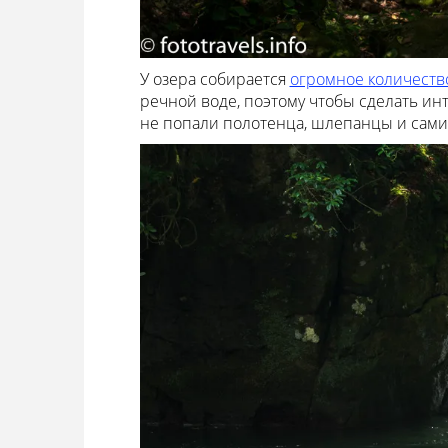
У озера собирается
огромное количеств
речной воде, поэтому чтобы сделать ин
не попали полотенца, шлепанцы и сам