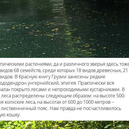
пическими растениями, да и различного зверья здесь тож
видов 68 семейств, среди которых 18 видов древесных, 21
 видов. В Красную книгу Грузии занесены редкие
ододендрон унгернийский, эпигея. Практически вся
ала» покрыто лесами и непроходимыми кустарниками. В
я леса распределены следующим образом: на высоте 500-
колхские леса, на высотах от 600 до 1000 метров –
– лиственничный пояс. Нам правда не посчастливилось
ую кошку.