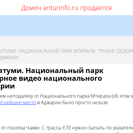
Домен anturinfo.ru продается
ТУМИ. НАЦИОНАЛЬНЫЙ ПАРК МТИРАЛА. ГРУЗИЯ. ОБЗО
АДЖАРИИ
атуми. Национальный парк
орное видео национального
арии
сем неподалеку от Национального парка Мтирала (об этом 
еснейшее место
в Аджарии было просто нельзя.
 от поселка Чакви. С трассы Е70 нужно съехать по указател