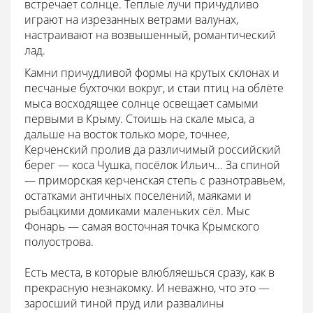
встречает солнце. Теплые лучи причудливо
играют на изрезанных ветрами валунах,
настраивают на возвышенный, романтический
лад.
Камни причудливой формы на крутых склонах и
песчаные бухточки вокруг, и стаи птиц на облёте
мыса восходящее солнце освещает самыми
первыми в Крыму. Стоишь на скале мыса, а
дальше на восток только море, точнее,
Керченский пролив да различимый российский
берег — коса Чушка, посёлок Ильич... За спиной
— приморская керченская степь с разнотравьем,
остатками античных поселений, маяками и
рыбацкими домиками маленьких сёл. Мыс
Фонарь — самая восточная точка Крымского
полуострова.
Есть места, в которые влюбляешься сразу, как в
прекрасную незнакомку. И неважно, что это —
заросший тиной пруд или развалины