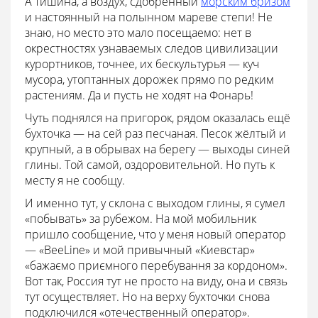
А тишина, а воздух, сдобренный
морским бризом
и настоянный на полынном мареве степи! Не
знаю, но место это мало посещаемо: нет в
окрестностях узнаваемых следов цивилизации
курортников, точнее, их бескультурья — куч
мусора, утоптанных дорожек прямо по редким
растениям. Да и пусть не ходят на Фонарь!
Чуть поднялся на пригорок, рядом оказалась ещё
бухточка — на сей раз песчаная. Песок жёлтый и
крупный, а в обрывах на берегу — выходы синей
глины. Той самой, оздоровительной. Но путь к
месту я не сообщу.
И именно тут, у склона с выходом глины, я сумел
«побывать» за рубежом. На мой мобильник
пришло сообщение, что у меня новый оператор
— «ВееLine» и мой привычный «Киевстар»
«бажаємо приємного перебування за кордоном».
Вот так, Россия тут не просто на виду, она и связь
тут осуществляет. Но на верху бухточки снова
подключился «отечественный оператор».