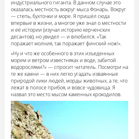
индустриального гиганта. В данном случае это
оказалась местность вокруг мыса Фонарь. Вокруг
— степь, бухточки и море. Я пришёл сюда
впервые в жизни, а многое уже знал о местности
и её истории (изучал историю керченских
десантов), но увидел — и влюбился. «Так
поражает молния, так поражает финский нож!».
«Ну и что же особенного в этих изъеденных
морем и ветром известняках и воде, забитой
водорослями?» — спросит читатель. Посмотри на
те же камни — в них легко угадать изваянные
природой лики людей, морды животных, а те, что
лежат в полосе прибоя, и вовсе чудовища. Я
назвал это место мысом каменных крокодилов.