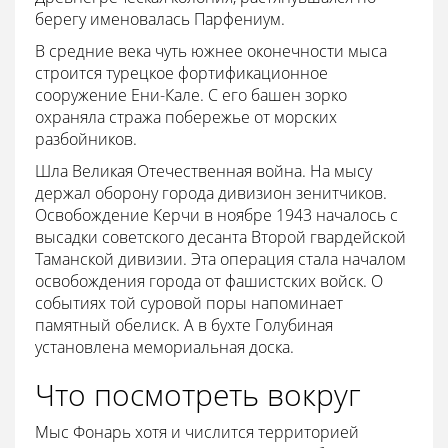
берегу именовалась Парфениум.
В средние века чуть южнее оконечности мыса
строится турецкое фортификационное
сооружение Ени-Кале. С его башен зорко
охраняла стража побережье от морских
разбойников.
Шла Великая Отечественная война. На мысу
держал оборону города дивизион зенитчиков.
Освобождение Керчи в ноябре 1943 началось с
высадки советского десанта Второй гвардейской
Таманской дивизии. Эта операция стала началом
освобождения города от фашистских войск. О
событиях той суровой поры напоминает
памятный обелиск. А в бухте Голубиная
установлена мемориальная доска.
Что посмотреть вокруг
Мыс Фонарь хотя и числится территорией