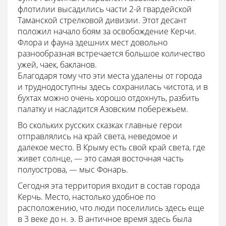
флотилии высадились части 2-й гвардейской
Таманской стрелковой дивизии. Этот десант
положил начало боям за освобождение Керчи.
Флора и фауна здешних мест довольно
разнообразная встречается большое количество
ужей, чаек, бакланов.
Благодаря тому что эти места удалены от города
и труднодоступны здесь сохранилась чистота, и в
бухтах можно очень хорошо отдохнуть, разбить
палатку и насладится Азовским побережьем.
Во скольких русских сказках главные герои
отправлялись на край света, неведомое и
далекое место. В Крыму есть свой край света, где
живет солнце, — это самая восточная часть
полуострова, — мыс Фонарь.
Сегодня эта территория входит в состав города
Керчь. Место, настолько удобное по
расположению, что люди поселились здесь еще
в 3 веке до н. э. В античное время здесь была