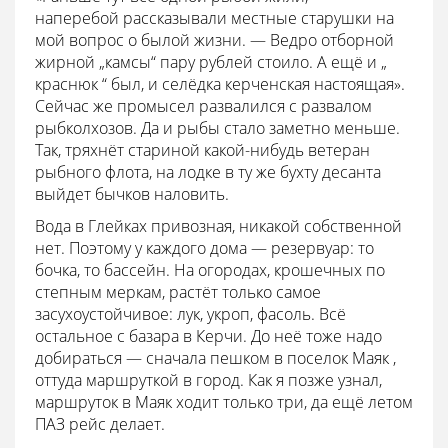
наперебой рассказывали местные старушки на
мой вопрос о былой жизни. — Ведро отборной
жирной „камсы“ пару рублей стоило. А ещё и „
краснюк “ был, и селёдка керченская настоящая».
Сейчас же промысел развалился с развалом
рыбколхозов. Да и рыбы стало заметно меньше.
Так, тряхнёт стариной какой-нибудь ветеран
рыбного флота, на лодке в ту же бухту десанта
выйдет бычков наловить.
Вода в Глейках привозная, никакой собственной
нет. Поэтому у каждого дома — резервуар: то
бочка, то бассейн. На огородах, крошечных по
степным меркам, растёт только самое
засухоустойчивое: лук, укроп, фасоль. Всё
остальное с базара в Керчи. До неё тоже надо
добираться — сначала пешком в поселок Маяк ,
оттуда маршруткой в город. Как я позже узнал,
маршруток в Маяк ходит только три, да ещё летом
ПАЗ рейс делает.