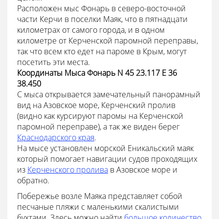
Расположен мыс Фонарь в северо-восточной
части Керчи в поселки Маяк, что в пятнадцати
километрах от самого города, и в одном
километре от Керченской паромной переправы,
так что всем кто едет на пароме в Крым, могут
посетить эти места.
Координаты Мыса Фонарь N 45 23.117 E 36
38.450
С мыса открывается замечательный панорамный
вид на Азовское море, Керченский пролив
(видно как курсируют паромы на Керченской
паромной переправе), а так же виден берег
Краснодарского края
.
На мысе установлен морской Еникальский маяк
который помогает навигации судов проходящих
из
Керченского пролива
в Азовское море и
обратно.
Побережье возле Маяка представляет собой
песчаные пляжи с маленькими скалистыми
бухтами. Здесь можно найти
большое количество