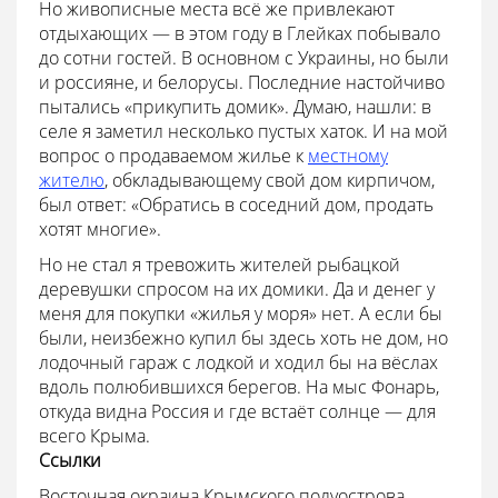
Но живописные места всё же привлекают
отдыхающих — в этом году в Глейках побывало
до сотни гостей. В основном с Украины, но были
и россияне, и белорусы. Последние настойчиво
пытались «прикупить домик». Думаю, нашли: в
селе я заметил несколько пустых хаток. И на мой
вопрос о продаваемом жилье к
местному
жителю
, обкладывающему свой дом кирпичом,
был ответ: «Обратись в соседний дом, продать
хотят многие».
Но не стал я тревожить жителей рыбацкой
деревушки спросом на их домики. Да и денег у
меня для покупки «жилья у моря» нет. А если бы
были, неизбежно купил бы здесь хоть не дом, но
лодочный гараж с лодкой и ходил бы на вёслах
вдоль полюбившихся берегов. На мыс Фонарь,
откуда видна Россия и где встаёт солнце — для
всего Крыма.
Ссылки
Восточная окраина Крымского полуострова,