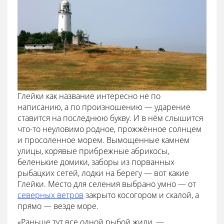
Глейки как название интересно не по
написанию, а по произношению — ударение
ставится на последнюю букву. И в нём слышится
что-то неуловимо родное, прожжённое солнцем
и просоленное морем. Вымощенные камнем
улицы, корявые прибрежные абрикосы,
беленькие домики, заборы из порванных
рыбацких сетей, лодки на берегу — вот какие
Глейки. Место для селения выбрано умно — от
северных ветров
закрыто косогором и скалой, а
прямо — везде море.
«Раньше тут все одной рыбой жили, —