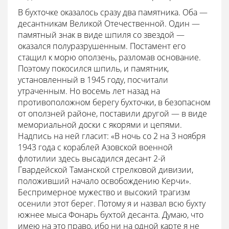
В бухточке оказалось сразу два памятника. Оба —
десантникам Великой Отечественной. Один —
памятный знак в виде шпиля со звездой —
оказался полуразрушенным. Постамент его
стащил к морю оползень, разломав основание.
Поэтому покосился шпиль, и памятник,
установленный в 1945 году, посчитали
утраченным. Но восемь лет назад на
противоположном берегу бухточки, в безопасном
от оползней районе, поставили другой — в виде
мемориальной доски с якорями и цепями.
Надпись на ней гласит: «В ночь со 2 на 3 ноября
1943 года с кораблей Азовской военной
флотилии здесь высадился десант 2-й
Гвардейской Таманской стрелковой дивизии,
положивший начало освобождению Керчи».
Беспримерное мужество и высокий трагизм
осенили этот берег. Потому я и назвал всю бухту
южнее мыса Фонарь бухтой десанта. Думаю, что
имею на это право, ибо ни на одной карте я не