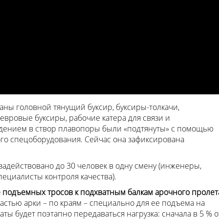
аны головной тянущий буксир, буксиры-толкачи,
ровые буксиры, рабочие катера для связи и
едением в створ плавопоры были «подтянуты» с помощью
ого спецоборудования. Сейчас она зафиксирована
задействовано до 30 человек в одну смену (инженеры,
пециалисты контроля качества).
 подъемных тросов к подхватным балкам арочного пролет
астью арки – по краям – специально для ее подъема на
аты будет поэтапно передаваться нагрузка: сначала в 5 % о