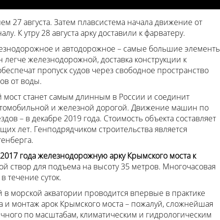
ем 27 августа. Затем плавсистема начала движение от
лу. К утру 28 августа арку доставили к фарватеру.
лезнодорожное и автодорожное – самые большие элемент
н легче железнодорожной, доставка конструкции к
обеспечат пропуск судов через свободное пространство
ов от воды.
мост станет самым длинным в России и соединит
втомобильной и железной дорогой. Движение машин по
ездов – в декабре 2019 года. Стоимость объекта составляет
ющих лет. Генподрядчиком строительства является
тенберга.
2017 года железнодорожную арку Крымского моста к
ой створ для подъема на высоту 35 метров. Многочасовая
в течение суток.
й в морской акватории проводится впервые в практике
а и монтаж арок Крымского моста – пожалуй, сложнейшая
ичного по масштабам, климатическим и гидрологическим