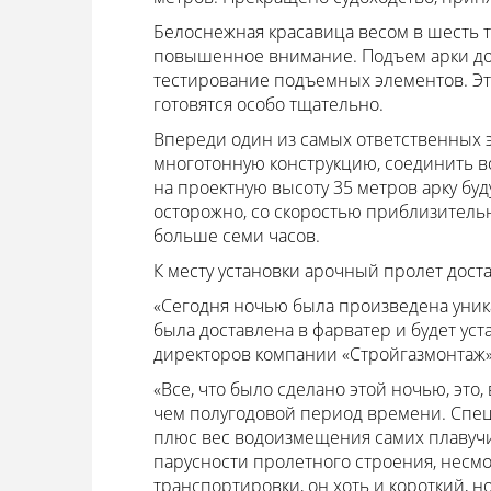
Белоснежная красавица весом в шесть т
повышенное внимание. Подъем арки до
тестирование подъемных элементов. Эта
готовятся особо тщательно.
Впереди один из самых ответственных 
многотонную конструкцию, соединить в
на проектную высоту 35 метров арку бу
осторожно, со скоростью приблизительн
больше семи часов.
К месту установки арочный пролет дост
«Сегодня ночью была произведена уника
была доставлена в фарватер и будет уст
директоров компании «Стройгазмонтаж»
«Все, что было сделано этой ночью, это
чем полугодовой период времени. Специф
плюс вес водоизмещения самих плавучи
парусности пролетного строения, несмо
транспортировки, он хоть и короткий, н