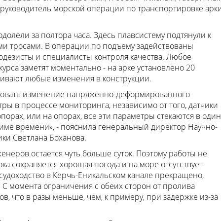
ал руководитель морской операции по транспортировке арк
долели за полтора часа. Здесь плавсистему подтянули к
ми тросами. В операции по подъему задействованы
одезисты и специалисты контроля качества. Любое
урса заметят моментально - на арке установлено 20
живают любые изменения в конструкции.
ировать изменение напряженно-деформированного
ры в процессе мониторинга, независимо от того, датчики
опорах, или на опорах, все эти параметры стекаются в один
име времени», - пояснила генеральный директор Научно-
ики Светлана Боханова.
неров остается чуть больше суток. Поэтому работы не
ока сохраняется хорошая погода и на море отсутствует
судоходство в Керчь-Еникальском канале прекращено,
 С момента ограничения с обеих сторон от пролива
в, что в разы меньше, чем, к примеру, при задержке из-за