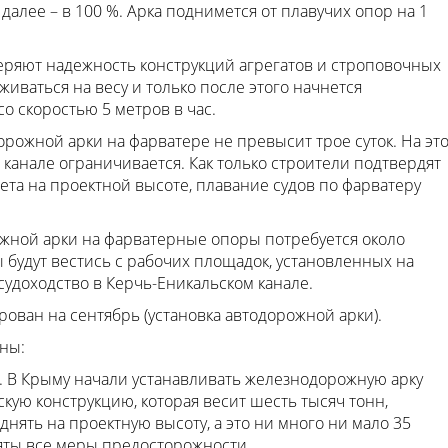
 далее – в 100 %. Арка поднимется от плавучих опор на 1
ряют надежность конструкций агрегатов и строповочных
живаться на весу и только после этого начнется
 скоростью 5 метров в час.
рожной арки на фарватере не превысит трое суток. На эт
 канале ограничивается. Как только строители подтвердят
та на проектной высоте, плавание судов по фарватеру
жной арки на фарватерные опоры потребуется около
будут вестись с рабочих площадок, установленных на
судоходство в Керчь-Еникальском канале.
ован на сентябрь (установка автодорожной арки).
сны:
 В Крыму начали устанавливать железнодорожную арку
кую конструкцию, которая весит шесть тысяч тонн,
днять на проектную высоту, а это ни много ни мало 35
яты все меры предосторожности.