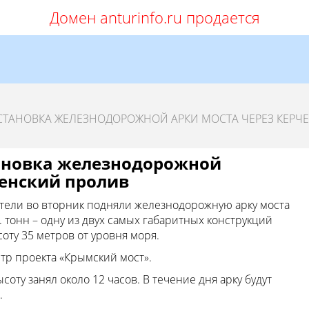
Домен anturinfo.ru продается
СТАНОВКА ЖЕЛЕЗНОДОРОЖНОЙ АРКИ МОСТА ЧЕРЕЗ КЕРЧ
тановка железнодорожной
ченский пролив
ители во вторник подняли железнодорожную арку моста
 тонн – одну из двух самых габаритных конструкций
оту 35 метров от уровня моря.
р проекта «Крымский мост».
оту занял около 12 часов. В течение дня арку будут
.