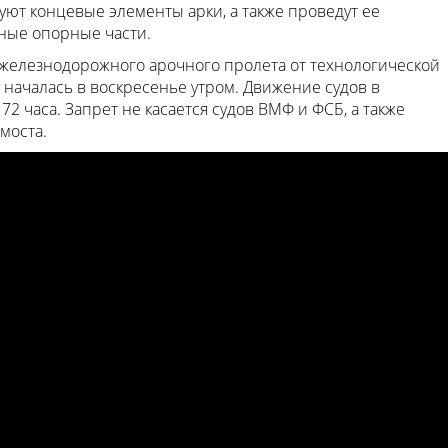
ют концевые элементы арки, а также проведут ее
ьные опорные части.
железнодорожного арочного пролета от технологической
 началась в воскресенье утром. Движение судов в
 часа. Запрет не касается судов ВМФ и ФСБ, а также
моста.