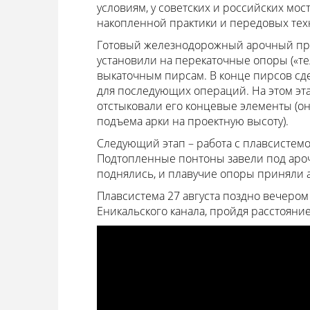
условиям, у советских и российских мос
накопленной практики и передовых тех
Готовый железнодорожный арочный про
установили на перекаточные опоры («тел
выкаточным пирсам. В конце пирсов сд
для последующих операций. На этом эт
отстыковали его концевые элементы (о
подъема арки на проектную высоту).
Следующий этап – работа с плавсистемой
Подтопленные понтоны завели под ароч
поднялись, и плавучие опоры приняли а
Плавсистема 27 августа поздно вечером
Еникальского канала, пройдя расстояние п