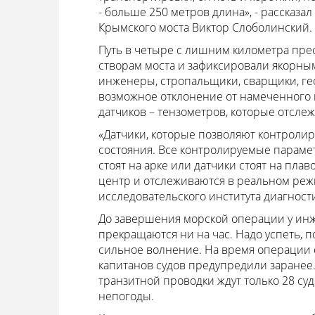
- больше 250 метров длина», - рассказ
Крымского моста Виктор Слоболинский.
Путь в четыре с лишним километра прео
створам моста и зафиксировали якорны
инженеры, стропальщики, сварщики, ге
возможное отклонение от намеченного к
датчиков – тензометров, которые отсле
«Датчики, которые позволяют контрол
состояния. Все контролируемые парамет
стоят на арке или датчики стоят на плав
центр и отслеживаются в реальном реж
исследовательского института диагност
До завершения морской операции у инже
прекращаются ни на час. Надо успеть, п
сильное волнение. На время операции 
капитанов судов предупредили заранее.
транзитной проводки ждут только 28 судо
непогоды.