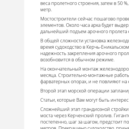
веса пролетного строения, затем в 50 %,
метр.
Мостостроители сейчас пошагово прове
элементов. Около часа арка будет выдер
дальнейший подъем арочного пролета со
В общей сложности установка железнодо
время судоходство в Керчь-Еникальском
надежность закрепления арочного проле
возобновится в обычном режиме.
На окончательный монтаж железнодоро
месяца. Строительно-монтажные работы 
фарватерных опорах, и не повлияют на 
Второй этап морской операции запланир
Статьи, которые Вам могут быть интере
Сложнейший этап грандиозной стройки.
моста через Керченский пролив. Гигантс
постепенно, шаг за шагом, предстоит по
метров. Прекращено судоходство, прин