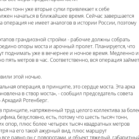
ысяч тонн уже вторые сутки привлекает к себе
лжен начаться в ближайшее время. Сейчас завершается
 операция не имеет аналогов в истории России, поэтому
этапов грандиозной стройки - рабочие должны собрать
оедино опоры моста и арочный пролет. Планируется, что
дут поднимать уже в вечернее и ночное время. Медленно и
о пять метров в час. Соответственно, вся операция займе
авили этой ночью.
льная операция, в принципе, это сердце моста. Эта арка
ановлена в створ моста», - сообщил председатель совета
 Аркадий Ротенберг.
, в принципе, напряженный труд целого коллектива за боле
ика, безусловно, есть, потому что шесть тысяч тонн,
х опор, плюс более четырех тысяч квадратных метров
тря на его такой ажурный вид, плюс маршрут
о все равно он с поворотами, и объект тяжелый, габаритны