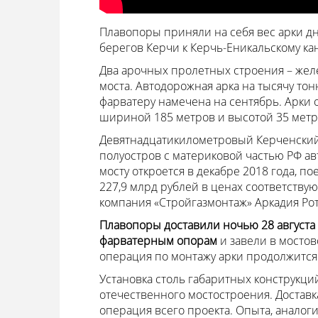
Плавопоры приняли на себя вес арки дн
берегов Керчи к Керчь-Еникальскому кана
Два арочных пролетных строения – же
моста. Автодорожная арка на тысячу тон
фарватеру намечена на сентябрь. Арки 
шириной 185 метров и высотой 35 метр
Девятнадцатикилометровый Керченский 
полуостров с материковой частью РФ а
мосту откроется в декабре 2018 года, по
227,9 млрд рублей в ценах соответству
компания «Стройгазмонтаж» Аркадия Ро
Плавопоры доставили ночью 28 августа 
фарватерным опорам
и завели в мостов
операция по монтажу арки продолжится 
Установка столь габаритных конструкци
отечественного мостостроения. Доставк
операция всего проекта. Опыта, аналог