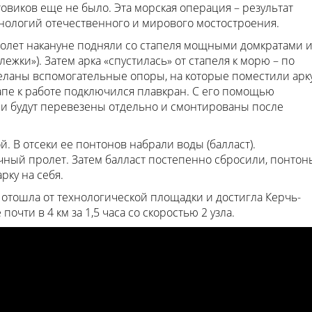
товиков еще не было. Эта морская операция – результат
нологий отечественного и мирового мостостроения.
лет накануне подняли со стапеля мощными домкратами 
ежки»). Затем арка «спустилась» от стапеля к морю – по
еланы вспомогательные опоры, на которые поместили арк
апе к работе подключился плавкран. С его помощью
ни будут перевезены отдельно и смонтированы после
. В отсеки ее понтонов набрали воды (балласт).
ный пролет. Затем балласт постепенно сбросили, понтон
рку на себя.
 отошла от технологической площадки и достигла Керчь-
очти в 4 км за 1,5 часа со скоростью 2 узла.