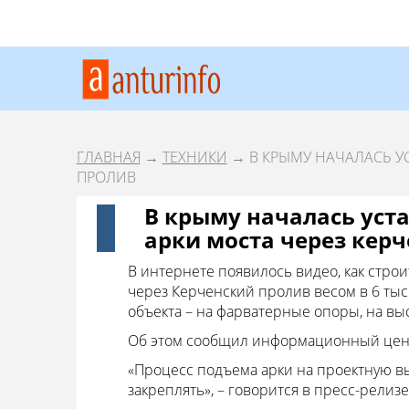
ГЛАВНАЯ
→
ТЕХНИКИ
→ В КРЫМУ НАЧАЛАСЬ У
ПРОЛИВ
В крыму началась ус
арки моста через кер
В интернете появилось видео, как стро
через Керченский пролив весом в 6 тыс.
объекта – на фарватерные опоры, на выс
Об этом сообщил информационный цент
«Процесс подъема арки на проектную выс
закреплять», – говорится в пресс-релизе