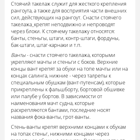
Стоячий такелаж служит для жесткого крепления
рангоута, а также для восприятия части внешних
сил, действующих на рангоут. Снасти стоячего
такелажа_крепят неподвижно и непроводят
через блоки. К стоячему такелажу относятся:
банты, стеньгы, штаги, контр-штаги, фордуны,
бак-штаги, штаг-карнаки и т.п.
Ванты
- снасти стоячего такелажа, которыми
укрепляют мачты и стеньги с боков. Верхние
концы вант крепят за обухи на топе мачты или на
концах салинга, нижние - через талрепы к
специальным обушкам (вант-путенсам), которые
прикреплены к фальшборту, бортовой обшивке
или палубе у бортов. В зависимости от
наименования мачт судна, которые
раскрепляются бантами, последние носят
названия фока-ванты, грот-ванты.
Стень-ванты крепят верхними концами к обухам
на топах стеньг, нижними концами через