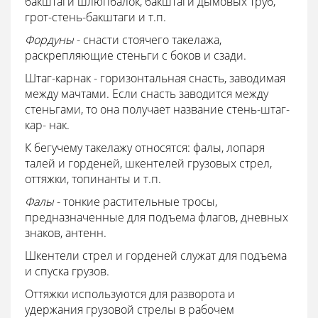
бакштаги шлюпбалок, бакштаги дымовых труб,
грот-стень-бакштаги и т.п.
Фордуны
- снасти стоячего такелажа,
раскрепляющие стеньги с боков и сзади.
Штаг-карнак - горизонтальная снасть, заводимая
между мачтами. Если снасть заводится между
стеньгами, то она получает название стень-штаг-
кар- нак.
К бегучему такелажу относятся: фалы, лопаря
талей и горденей, шкентелей грузовых стрел,
оттяжки, топинанты и т.п.
Фалы
- тонкие растительные тросы,
предназначенные для подъема флагов, дневных
знаков, антенн.
Шкентели стрел и горденей служат для подъема
и спуска грузов.
Оттяжки используются для разворота и
удержания грузовой стрелы в рабочем