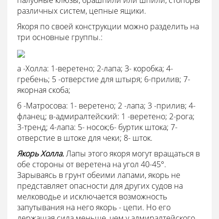
палубные клюзы, брашпили или шпили, стопоры
различных систем, цепные ящики.
Якоря по своей конструкции можно разделить на
три основные группы.:
а -Холла: 1-веретено; 2-лапа; З- коробка; 4-
гребень; 5 -отверстие для штыря; 6-прилив; 7-
якорная скоба;
б -Матросова: 1- веретено; 2 -лапа; 3 -прилив; 4-
фланец; в-адмиралтейский: 1 -веретено; 2-рога;
3-тренд; 4-лапа: 5- носок;6- буртик штока; 7-
отверстие в штоке для чеки; 8- шток.
Якорь Холла.
Лапы этого якоря могут вращаться в
обе стороны от веретена на угол 40-45°.
Зарываясь в грунт обеими лапами, якорь не
представляет опасности для других судов на
мелководье и исключается возможность
запутывания на него якорь - цепи. Но его
держащая сила меньше, чем у адмиралтейского,