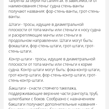
талрепы за обухи на салингах. В зависимости от
наименования стеньг судна стень-ванты
получают названия: фор-стень-ванты, грот-стень-
ванты.
Штаги
- тросы, идущие в диаметральной
плоскости от топа мачты или стеньги к носу судна
и раскрепляющие мачты или стеньги в
продольном направлении. Штаги могут быть:
фокаштаги, фор-стень-штаги, грот-штаги, грот-
стень-штаги.
Контр-штаги
- тросы, идущие в диаметральной
плоскости от топа мачты или стеньги к корме
судна. Контр-штаги могут быть: фока-контр-штаги,
грот-контр-штаги, фор-стень-контр-штаги, грот-
стень-контр-штаги.
Бакштаги
- снасти стоячего такелажа,
поддерживающие верхние части рангоута, труб,
шлюпбалки с боков. Сообразно с назначением
бакштаги получают дополнительные названия -