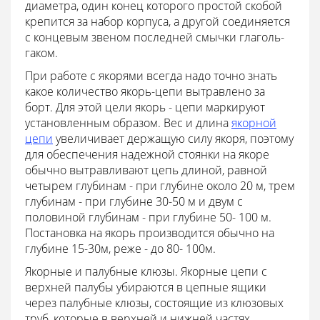
диаметра, один конец которого простой скобой
крепится за набор корпуса, а другой соединяется
с концевым звеном последней смычки глаголь-
гаком.
При работе с якорями всегда надо точно знать
какое количество якорь-цепи вытравлено за
борт. Для этой цели якорь - цепи маркируют
установленным образом. Вес и длина
якорной
цепи
увеличивает держащую силу якоря, поэтому
для обеспечения надежной стоянки на якоре
обычно вытравливают цепь длиной, равной
четырем глубинам - при глубине около 20 м, трем
глубинам - при глубине 30-50 м и двум с
половиной глубинам - при глубине 50- 100 м.
Постановка на якорь производится обычно на
глубине 15-30м, реже - до 80- 100м.
Якорные и палубные клюзы. Якорные цепи с
верхней палубы убираются в цепные ящики
через палубные клюзы, состоящие из клюзовых
труб, которые в верхней и нижней частях