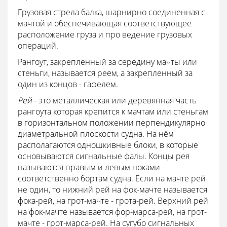
Грузовая стрела балка, шарнирно соединенная с
мачтой и обеспечивающая соответствующее
расположение груза и про ведение грузовых
операций.
Рангоут, закрепленный за середину мачты или
стеньги, называется реем, а закрепленный за
один из концов - гафелем.
Рей
- это металлическая или деревянная часть
рангоута которая крепится к мачтам или стеньгам
в горизонтальном положении перпендикулярно
диаметральной плоскости судна. На нём
располагаются одношкивные блоки, в которые
основываются сигнальные фалы. Концы рея
называются правым и левым ноками
соответственно бортам судна. Если на мачте рей
не один, то нижний рей на фок-мачте называется
фока-рей, на грот-мачте - грота-рей. Верхний рей
на фок-мачте называется фор-марса-рей, на грот-
мачте - грот-марса-рей. На сугубо сигнальных