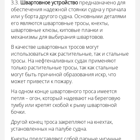
3.3.
Швартовное устройство
предназначено для
обеспечения надежной стоянки судна у причала
или у борта другого судна. Основными деталями
его являются швартовные тросы, кнехты,
швартовные клюзы, киповые планки и
механизмы для выбирания швартовов.
В качестве швартовных тросов могут
использоваться как растительные, так и стальные
тросы. На нефтеналивных судах применяют
только растительные тросы, так как стальные
могут быть причиной образования искр, что
может привести к пожару.
На одном конце швартовного троса имеется
петля – огон, который надевают на береговую
тумбу или крепят скобой к рыму швартовной
бочки.
Другой конец троса закрепляют на кнехтах,
установленных на палубе судна.
Кнехты представляют собой парные чугунные