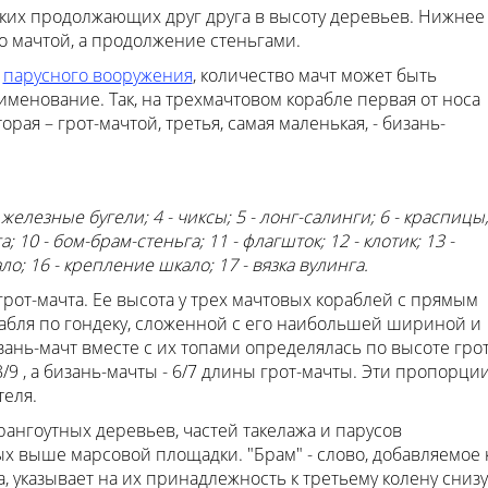
ких продолжающих друг друга в высоту деревьев. Нижнее
о мачтой, а продолжение стеньгами.
а
парусного вооружения
, количество мачт может быть
именование. Так, на трехмачтовом корабле первая от носа
рая – грот-мачтой, третья, самая маленькая, - бизань-
- железные бугели; 4 - чиксы; 5 - лонг-салинги; 6 - краспицы
га; 10 - бом-брам-стеньга; 11 - флагшток; 12 - клотик; 13 -
ло; 16 - крепление шкало; 17 - вязка вулинга.
грот-мачта. Ее высота у трех мачтовых кораблей с прямым
бля по гондеку, сложенной с его наибольшей шириной и
ань-мачт вместе с их топами определялась по высоте грот
/9 , а бизань-мачты - 6/7 длины грот-мачты. Эти пропорци
теля.
рангоутных деревьев, частей такелажа и парусов
ых выше марсовой площадки. "Брам" - слово, добавляемое 
а, указывает на их принадлежность к третьему колену снизу