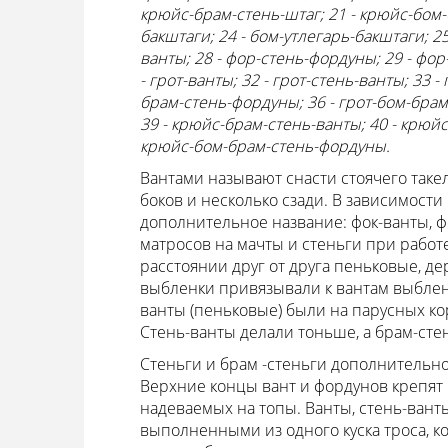
крюйс-брам-стень-штаг; 21 - крюйс-бом-б
бакштаги; 24 - бом-утлегарь-бакштаги; 25
ванты; 28 - фор-стень-фордуны; 29 - фо
- грот-ванты; 32 - грот-стень-ванты; 33 -
брам-стень-фордуны; 36 - грот-бом-брам
39 - крюйс-брам-стень-ванты; 40 - крюй
крюйс-бом-брам-стень-фордуны.
Вантами называют снасти стоячего такел
боков и несколько сзади. В зависимости
дополнительное название: фок-ванты, фо
матросов на мачты и стеньги при работ
расстоянии друг от друга пеньковые, 
выбленки привязывали к вантам выблено
ванты (пеньковые) были на парусных ко
Стень-ванты делали тоньше, а брам-сте
Стеньги и брам -стеньги дополнительно
Верхние концы вант и фордунов крепят 
надеваемых на топы. Ванты, стень-вант
выполненными из одного куска троса, к