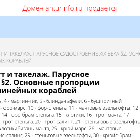
Домен anturinfo.ru продается
Т И ТАКЕЛАЖ. ПАРУСНОЕ СУДОСТРОЕНИЕ XIX ВЕКА §2. ОС
ЫХ КОРАБЛЕЙ
ут и такелаж. Парусное
а §2. Основные пропорции
линейных кораблей
рь, 4 - мартин-гик, 5 - блинда-гафели, 6 - бушпритный
9 - фор-марс, 10 - фор-стеньга, 11 - мачтовые эзельгофты, 12 
4 - фор-брам-стеньга, 15 - клотики, 16 - грот-мачта, 17 -
- грот-стеньга, 20 - грот-салинг, 21 - стеньговые эзельгофты
- клотикибизань-мачта, 25 - крюй-марс, 26 - мачтовые
юйс-салинг, 29 - стеньговые эзельгофты, 30 - крюйс-брам-