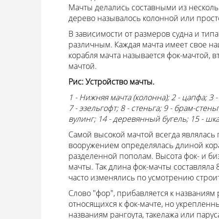
Мачты делались составными из несколь
дерево называлось колонной или прост
В зависимости от размеров судна и тип
различным. Каждая мачта имеет свое на
корабля мачта называется фок-мачтой, вто
мачтой.
Рис: Устройство мачты.
1 - Нижняя мачта (колонна); 2 - цапфа; 3 
7 - эзельгофт; 8 - стеньга; 9 - брам-стень
вулинг; 14 - деревянный бугель; 15 - шка
Самой высокой мачтой всегда являлась 
вооружением определялась длиной кора
разделенной пополам. Высота фок- и биз
мачты. Так длина фок-мачты составляла 8
часто изменялись по усмотрению строи
Слово "фор", прибавляется к названиям 
относящихся к фок-мачте, но укрепленн
названиям рангоута, такелажа или парус