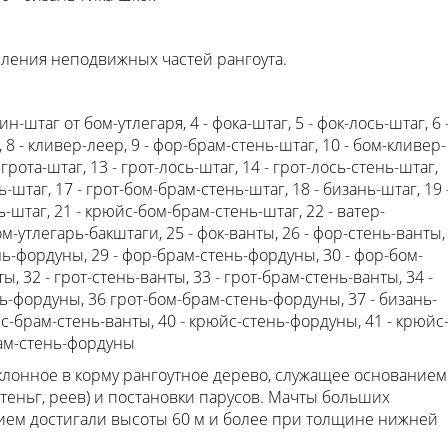
пления неподвижных частей рангоута.
ин-штаг от бом-утлегаря, 4 - фока-штаг, 5 - фок-лось-штаг, 6 
 8 - кливер-леер, 9 - фор-брам-стень-штаг, 10 - бом-кливер-
грота-штаг, 13 - грот-лось-штаг, 14 - грот-лось-стень-штаг,
ь-штаг, 17 - грот-бом-брам-стень-штаг, 18 - бизань-штаг, 19 
-штаг, 21 - крюйс-бом-брам-стень-штаг, 22 - ватер-
бом-утлегарь-бакштаги, 25 - фок-ванты, 26 - фор-стень-ванты,
нь-фордуны, 29 - фор-брам-стень-фордуны, 30 - фор-бом-
, 32 - грот-стень-ванты, 33 - грот-брам-стень-ванты, 34 -
нь-фордуны, 36 грот-бом-брам-стень-фордуны, 37 - бизань-
йс-брам-стень-ванты, 40 - крюйс-стень-фордуны, 41 - крюйс
рам-стень-фордуны
аклонное в корму рангоутное дерево, служащее основанием
стеньг, реев) и постановки парусов. Мачты больших
ием достигали высоты 60 м и более при толщине нижней