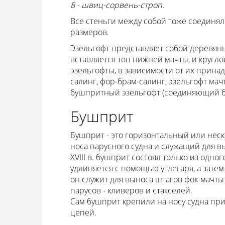
8 - швиц-сорвень-строп.
Все стеньги между собой тоже соединя
размеров.
Эзельгофт представляет собой деревянн
вставляется топ нижней мачты, и кругло
эзельгофты, в зависимости от их принад
салинг, фор-брам-салинг, эзельгофт мач
бушпритный эзельгофт (соединяющий буш
Бушприт
Бушприт - это горизонтальный или неск
носа парусного судна и служащий для в
XVIII в. бушприт состоял только из одног
удлиняется с помощью утлегаря, а затем
он служит для выноса штагов фок-мачты 
парусов - кливеров и стакселей.
Сам бушприт крепили на носу судна при 
цепей.