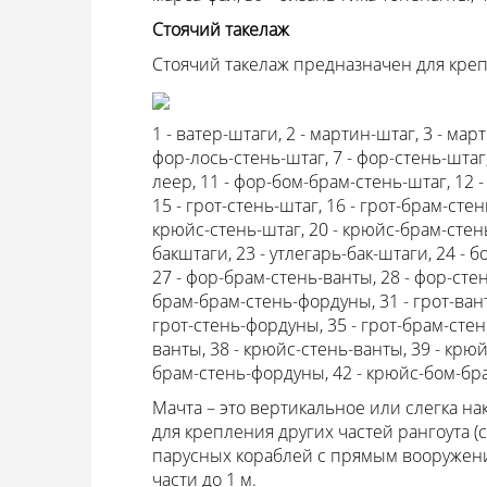
Стоячий такелаж
Стоячий такелаж предназначен для кре
1 - ватер-штаги, 2 - мартин-штаг, 3 - март
фор-лось-стень-штаг, 7 - фор-стень-штаг,
леер, 11 - фор-бом-брам-стень-штаг, 12 - 
15 - грот-стень-штаг, 16 - грот-брам-стен
крюйс-стень-штаг, 20 - крюйс-брам-стень
бакштаги, 23 - утлегарь-бак-штаги, 24 - 
27 - фор-брам-стень-ванты, 28 - фор-сте
брам-брам-стень-фордуны, 31 - грот-ванты
грот-стень-фордуны, 35 - грот-брам-сте
ванты, 38 - крюйс-стень-ванты, 39 - крю
брам-стень-фордуны, 42 - крюйс-бом-б
Мачта – это вертикальное или слегка н
для крепления других частей рангоута (
парусных кораблей с прямым вооружен
части до 1 м.