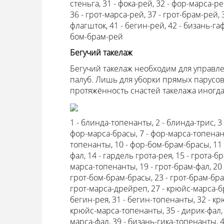
стеньга, 31 - фока-рей, 32 - фор-марса-ре
36 - грот-марса-рей, 37 - грот-брам-рей, 
флагшток, 41 - бегин-рей, 42 - бизань-га
бом-брам-рей
Бегучий такелаж
Бегучий такелаж необходим для управле
палуб. Лишь для уборки прямых парусов
протяжённость снастей такелажа иногда
1 - блинда-топенанты, 2 - блинда-трис, 3 
фор-марса-брасы, 7 - фор-марса-топенан
топенанты, 10 - фор-бом-брам-брасы, 11 
фал, 14 - гардель грота-рея, 15 - грота-б
марса-топенанты, 19 - грот-брам-фал, 20
грот-бом-брам-брасы, 23 - грот-брам-бра
грот-марса-дрейреп, 27 - крюйс-марса-бра
бегин-рея, 31 - бегин-топенанты, 32 - к
крюйс-марса-топенанты, 35 - дирик-фал, 
марса-фал, 39 - бизань-гика-топенанты, 