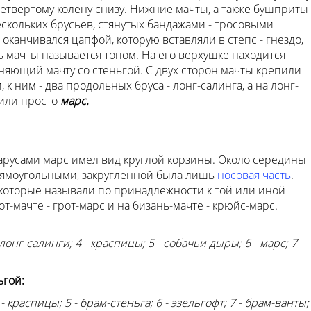
четвертому колену снизу. Нижние мачты, а также бушприты
скольких брусьев, стянутых бандажами - тросовыми
канчивался цапфой, которую вставляли в степс - гнездо,
ь мачты называется топом. На его верхушке находится
иняющий мачту со стеньгой. С двух сторон мачты крепили
к ним - два продольных бруса - лонг-салинга, а на лонг-
или просто
марс.
русами марс имел вид круглой корзины. Около середины
прямоугольными, закругленной была лишь
носовая часть
.
 которые называли по принадлежности к той или иной
от-мачте - грот-марс и на бизань-мачте - крюйс-марс.
 лонг-салинги; 4 - краспицы; 5 - собачьи дыры; 6 - марс; 7 -
ьгой:
4 - краспицы; 5 - брам-стеньга; 6 - эзельгофт; 7 - брам-ванты;