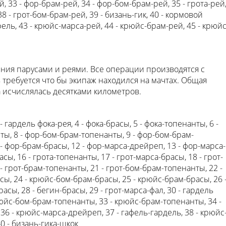
й, 33 - фор-брам-рей, 34 - фор-бом-брам-рей, 35 - грота-рей
38 - грот-бом-брам-рей, 39 - бизань-гик, 40 - кормовой
фель, 43 - крюйс-марса-рей, 44 - крюйс-брам-рей, 45 - крюйс
ния парусами и реями. Все операции производятся с
 требуется что бы экипаж находился на мачтах. Общая
 исчислялась десятками километров.
- гардель фока-рея, 4 - фока-брасы, 5 - фока-топенанты, 6 -
ты, 8 - фор-бом-брам-топенанты, 9 - фор-бом-брам-
- фор-брам-брасы, 12 - фор-марса-дрейреп, 13 - фор-марса-
расы, 16 - грота-топенанты, 17 - грот-марса-брасы, 18 - грот-
 - грот-брам-топенанты, 21 - грот-бом-брам-топенанты, 22 -
сы, 24 - крюйс-бом-брам-брасы, 25 - крюйс-брам-брасы, 26 
сы, 28 - бегин-брасы, 29 - грот-марса-фал, 30 - гардель
рюйс-бом-брам-топенанты, 33 - крюйс-брам-топенанты, 34 -
36 - крюйс-марса-дрейреп, 37 - гафель-гардель, 38 - крюйс
40 - бизань-гика-шкок