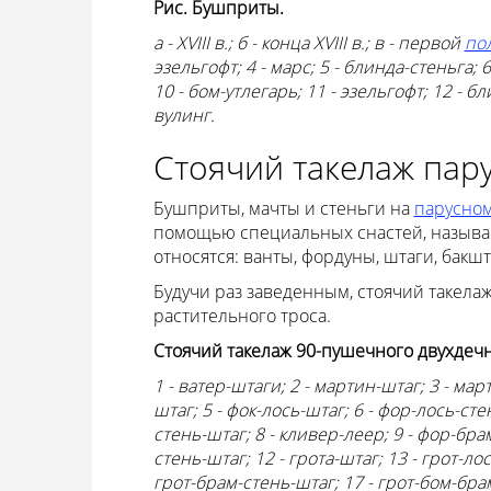
Рис. Бушприты.
а - XVIII в.; б - конца XVIII в.; в - первой
по
эзельгофт; 4 - марс; 5 - блинда-стеньга; 6
10 - бом-утлегарь; 11 - эзельгофт; 12 - б
вулинг.
Стоячий такелаж пар
Бушприты, мачты и стеньги на
парусном
помощью специальных снастей, называем
относятся: ванты, фордуны, штаги, бакшт
Будучи раз заведенным, стоячий такелаж
растительного троса.
Стоячий такелаж 90-пушечного двухдечног
1 - ватер-штаги; 2 - мартин-штаг; 3 - ма
штаг; 5 - фок-лось-штаг; 6 - фор-лось-ст
стень-штаг; 8 - кливер-леер; 9 - фор-бра
стень-штаг; 12 - грота-штаг; 13 - грот-лос
грот-брам-стень-штаг; 17 - грот-бом-брам