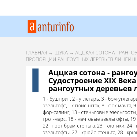
ГЛАВНАЯ
→
ЩУКА
→ АЦЦКАЯ СОТОНА - РАНГОУ
ПРОПОРЦИИ РАНГОУТНЫХ ДЕРЕВЬЕВ ЛИНЕЙН
Аццкая сотона - ранго
Судостроение XIX Век
рангоутных деревьев 
1 - бушприт, 2 - утлегарь, 3 - бом-утлега
эзельгофт, - 7 гюйс-шток, 8 - фок-мачта, 
фор-салинг, 13 - стеньговые эзельгофты, 1
грот-марс, 18 - мачтовые эзельгофты, 19 
22 - грот-брам-стеньга, 23 - клотики, 24 
эзельгофты, 27 - крюйс-стеньга, 28 - кр