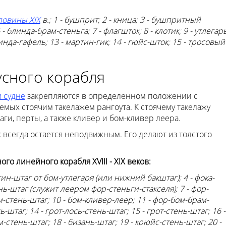
ловины XIX
в.; 1 - бушприт; 2 - кница; 3 - бушпритный
 - блинда-брам-стеньга; 7 - флагшток; 8 - клотик; 9 - утлегарь
линда-гафель; 13 - мартин-гик; 14 - гюйс-шток; 15 - тросовый
усного корабля
 судне
закрепляются в определенном положении с
ых стоячим такелажем рангоута. К стоячему такелажу
аги, перты, а также кливер и бом-кливер леера.
 всегда остается неподвижным. Его делают из толстого
о линейного корабля XVIII - XIX веков:
ртин-штаг от бом-утлегаря (или нижний бакштаг); 4 - фока-
ень-штаг (служит леером фор-стеньги-стакселя); 7 - фор-
м-стень-штаг; 10 - бом-кливер-леер; 11 - фор-бом-брам-
ь-штаг; 14 - грот-лось-стень-штаг; 15 - грот-стень-штаг; 16 -
-стень-штаг; 18 - бизань-штаг; 19 - крюйс-стень-штаг; 20 -