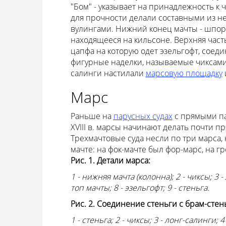
"Бом" - указывает на принадлежность к 
для прочности делали составными из не
вулингами. Нижний конец мачты - шпор о
находящееся на кильсоне. Верхняя част
цапфа на которую одет эзельгофт, соед
фигурные наделки, называемые чиксами, 
салинги настилали
марсовую площадку
Марс
Раньше на
парусных судах
с прямыми па
XVIII в. марсы начинают делать почти 
Трехмачтовые суда несли по три марса,
мачте: на фок-мачте был фор-марс, на гр
Рис. 1. Детали марса:
1 - нижняя мачта (колонна); 2 - чиксы; 3 -
топ мачты; 8 - эзельгофт; 9 - стеньга.
Рис. 2. Соединение стеньги с брам-стен
1 - стеньга; 2 - чиксы; 3 - лонг-салинги; 