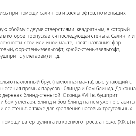
лись при помощи салингов и эзельгофтов, но меньших
ую обойму с двумя отверстиями: квадратным, в который
е в которое пропускается последующая стеньга. Салинги и
лежности к той или иной мачте, носят названия: фор-
товый, фор-стень-эзельгофт, крюйс-стень-эзельгофт,
прит с утлегарем) и т.д.
олько наклонный брус (наклонная мачта), выступающий с
ынесения прямых парусов - блинда и бом-блинда. До конца
о дерева с блинд-стеньгой. С конца XVIII в. бушприт
 и бом-утлегаря. Блинд и бом-блинд на нем уже не ставится
и ее стеньг, а также для крепления носовых треугольных
помощи ватер-вулинга из крепкого троса, а позже (XIX в) и