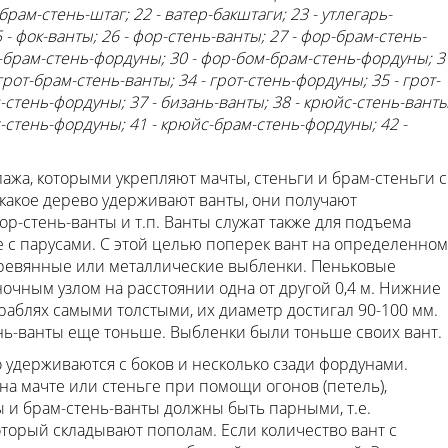
рам-стень-штаг; 22 - ватер-бакштаги; 23 - утлегарь-
 - фок-ванты; 26 - фор-стень-ванты; 27 - фор-брам-стень-
р-брам-стень-фордуны; 30 - фор-бом-брам-стень-фордуны; 3
 грот-брам-стень-ванты; 34 - грот-стень-фордуны; 35 - грот-
-стень-фордуны; 37 - бизань-ванты; 38 - крюйс-стень-ванты
с-стень-фордуны; 41 - крюйс-брам-стень-фордуны; 42 -
ажа, которыми укрепляют мачты, стеньги и брам-стеньги с
 какое дерево удерживают ванты, они получают
р-стень-ванты и т.п. Ванты служат также для подъема
е с парусами. С этой целью поперек вант на определенном
деревянные или металлические выбленки. Пеньковые
чным узлом на расстоянии одна от другой 0,4 м. Нижние
раблях самыми толстыми, их диаметр достигал 90-100 мм.
нь-ванты еще тоньше. Выбленки были тоньше своих вант.
 удерживаются с боков и несколько сзади фордунами.
на мачте или стеньге при помощи огонов (петель),
ы и брам-стень-ванты должны быть парными, т.е.
оторый складывают пополам. Если количество вант с