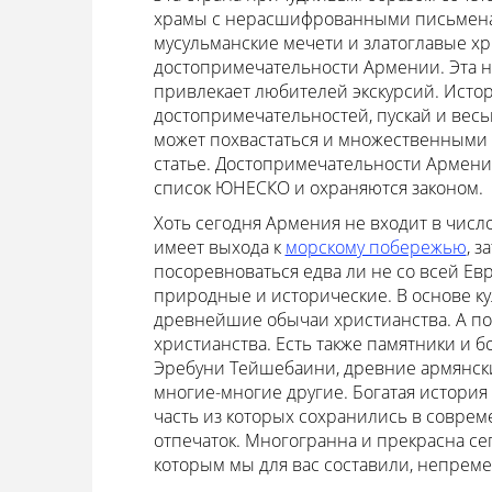
храмы с нерасшифрованными письмена
мусульманские мечети и златоглавые х
достопримечательности Армении. Эта н
привлекает любителей экскурсий. Истор
достопримечательностей, пускай и весь
может похвастаться и множественными 
статье. Достопримечательности Армени
список ЮНЕСКО и охраняются законом.
Хоть сегодня Армения не входит в числ
имеет выхода к
морскому побережью
, з
посоревноваться едва ли не со всей Ев
природные и исторические. В основе к
древнейшие обычаи христианства. А пот
христианства. Есть также памятники и 
Эребуни Тейшебаини, древние армянски
многие-многие другие. Богатая история 
часть из которых сохранились в совре
отпечаток. Многогранна и прекрасна се
которым мы для вас составили, непреме