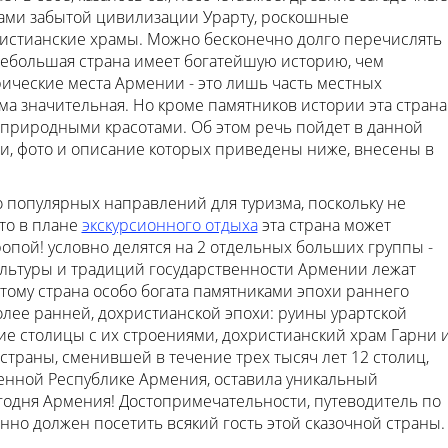
ми забытой цивилизации Урарту, роскошные
ристианские храмы. Можно бесконечно долго перечислять
ебольшая страна имеет богатейшую историю, чем
ические места Армении - это лишь часть местных
ма значительная. Но кроме памятников истории эта страна
природными красотами. Об этом речь пойдет в данной
и, фото и описание которых приведены ниже, внесены в
о популярных направлений для туризма, поскольку не
ато в плане
экскурсионного отдыха
эта страна может
ропой! условно делятся на 2 отдельных больших группы -
ультуры и традиций государственности Армении лежат
ому страна особо богата памятниками эпохи раннего
более ранней, дохристианской эпохи: руины урартской
е столицы с их строениями, дохристианский храм Гарни 
страны, сменившей в течение трех тысяч лет 12 столиц,
менной Республике Армения, оставила уникальный
годня Армения! Достопримечательности, путеводитель по
нно должен посетить всякий гость этой сказочной страны.