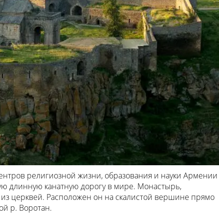
 центров религиозной жизни, образования и науки Армении
ую длинную канатную дорогу в мире. Монастырь,
ит из церквей. Расположен он на скалистой вершине прямо
й р. Воротан.