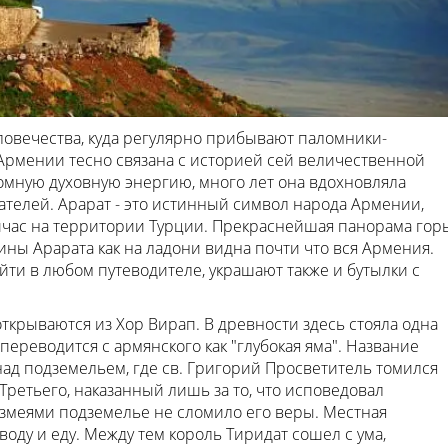
еловечества, куда регулярно прибывают паломники-
Армении тесно связана с историей сей величественной
ромную духовную энергию, много лет она вдохновляла
ателей. Арарат - это истинный символ народа Армении,
ейчас на территории Турции. Прекраснейшая панорама гор
ины Арарата как на ладони видна почти что вся Армения.
йти в любом путеводителе, украшают также и бутылки с
крываются из Хор Вирап. В древности здесь стояла одна
ереводится с армянского как "глубокая яма". Название
над подземельем, где св. Григорий Просветитель томился
Третьего, наказанный лишь за то, что исповедовал
змеями подземелье не сломило его веры. Местная
оду и еду. Между тем король Тиридат сошел с ума,