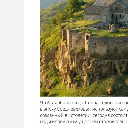
Чтобы добраться до Татева - одного из
в эпоху Средневековья, используют сам
созданный в I столетии, сегодня состо
над живописным ущельем стремительно