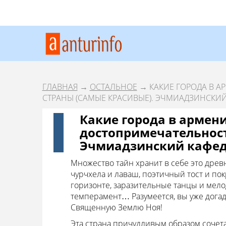
ГЛАВНАЯ
→
ОСТАЛЬНОЕ
→ КАКИЕ ГОРОДА В А
СТРАНЫ (САМЫЕ КРАСИВЫЕ). ЭЧМИАДЗИНСКИ
Какие города в армени
достопримечательност
Эчмиадзинский кафед
Множество тайн хранит в себе это древн
чурчхела и лаваш, поэтичный тост и п
горизонте, заразительные танцы и мел
темперамент… Разумеется, вы уже догад
Священную Землю Ноя!
Эта страна причудливым образом сочета