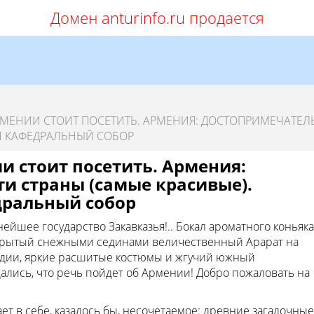
Домен anturinfo.ru продается
РМЕНИИ СТОИТ ПОСЕТИТЬ. АРМЕНИЯ: ДОСТОПРИМЕЧАТЕ
Й КАФЕДРАЛЬНЫЙ СОБОР
и стоит посетить. Армения:
и страны (самые красивые).
ральный собор
ейшее государство Закавказья!.. Бокал ароматного коньяка
окрытый снежными сединами величественный Арарат на
одии, яркие расшитые костюмы и жгучий южный
ались, что речь пойдет об Армении! Добро пожаловать на
ет в себе, казалось бы, несочетаемое: древние загадочные