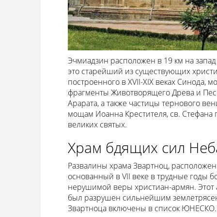
Эчмиадзин расположен в 19 км на запад 
это старейший из существующих христиа
построенного в XVII-XIX веках Синода, 
фрагменты Животворящего Древа и Песк
Арарата, а также частицы тернового вен
мощам Иоанна Крестителя, св. Стефана 
великих святых.
Храм бдящих сил Неб
Развалины храма Звартноц, расположенн
основанный в VII веке в трудные годы 
нерушимой веры христиан-армян. Этот 
был разрушен сильнейшим землетрясени
Звартноца включены в список ЮНЕСКО.