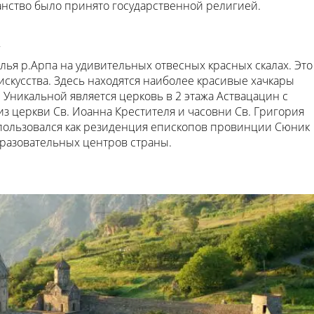
анство было принято государственной религией.
к
елья р.Арпа на удивительных отвесных красных скалах. Это
скусства. Здесь находятся наиболее красивые хачкары
 Уникальной является церковь в 2 этажа Аствацацин с
из церкви Св. Иоанна Крестителя и часовни Св. Григория
спользовался как резиденция епископов провинции Сюник
бразовательных центров страны.