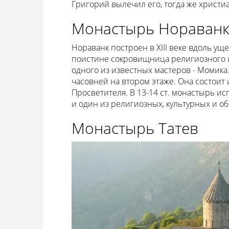
Григорий вылечил его, тогда же христи
Монастырь Нораван
Нораванк построен в XIII веке вдоль ущ
поистине сокровищница религиозного и
одного из известных мастеров - Момика.
часовней на втором этаже. Она состоит 
Просветителя. В 13-14 ст. монастырь и
и один из религиозных, культурных и о
Монастырь Татев