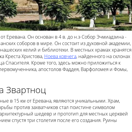
от Еревана. Он основан в 4 в. до н.э Собор Эчмиадзина -
нских соборов в мире. Он состоит из духовной академии,
монашеских келий и библиотеки. В местных храмах хранятся
а Креста Христова,
Ноева ковчега
, найденного на склонах
ца Спасителя. Кроме того, здесь можно приложиться к
первомученника, апостолов Фаддея, Варфоломея и Фомы,
а Звартноц
ые в 15 км от Еревана, являются уникальными. Храм,
борьбы против захватчиков стал поистине символом
архитектурный шедевр и прототип для местных церквей
ем спустя три столетия после его создания. Руины