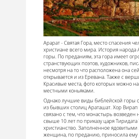
Арарат - Святая Гора, место спасения ч
христиане всего мира. История народа 
горы. По преданиям, эта гора имеет ог
странствующих поэтов, художников, пис
несмотря на то что расположена она с
открывается и из Еревана. Также с верш
Красивые места, фото которых можно на
местными коньяками.
Однако лучшие виды библейской горы от
из бывших столиц Араташат. Хор Вирап п
связано с тем, что монастырь возведен 
свыше 10 лет по приказу царя Тиридата 
христианство. Заполненное ядовитыми 
женщина, по преданию, приносила ему в