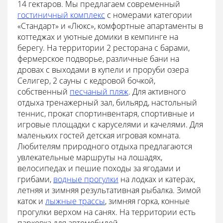
14 гектаров. Мы предлагаем современный
гостиничный комплекс
с номерами категории
«Стандарт» и «Люкс», комфортные апартаменты в
коттеджах и уютные домики в кемпинге на
берегу. На территории 2 ресторана с барами,
фермерское подворье, различные бани на
дровах с выходами в купели и проруби озера
Селигер, 2 сауны с кедровой бочкой,
собственный
песчаный пляж
. Для активного
отдыха тренажерный зал, бильярд, настольный
теннис, прокат спортинвентаря, спортивные и
игровые площадки с каруселями и качелями. Для
маленьких гостей детская игровая комната.
Любителям природного отдыха предлагаются
увлекательные маршруты на лошадях,
велосипедах и пешие походы за ягодами и
грибами,
водные прогулки
на лодках и катерах,
летняя и зимняя результативная рыбалка. Зимой
каток и
лыжные трассы
, зимняя горка, конные
прогулки верхом на санях. На территории есть