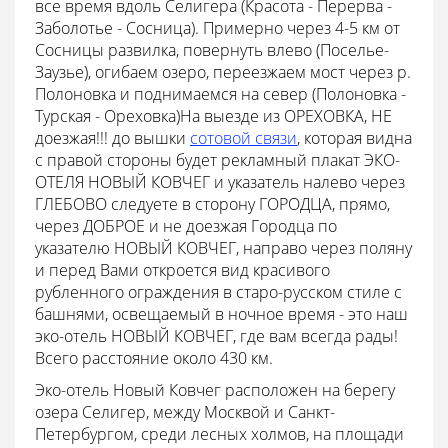
все время вдоль Селигера (Красота - Перерва -
Заболотье - Сосница). Примерно через 4-5 км от
Сосницы развилка, повернуть влево (Поселье-
Заузье), огибаем озеро, переезжаем мост через р.
Полоновка и поднимаемся на север (Полоновка -
Турская - Ореховка)На выезде из ОРЕХОВКА, НЕ
доезжая!!! до вышки
сотовой связи
, которая видна
с правой стороны будет рекламный плакат ЭКО-
ОТЕЛЯ НОВЫЙ КОВЧЕГ и указатель налево через
ГЛЕБОВО следуете в сторону ГОРОДЦА, прямо,
через ДОБРОЕ и не доезжая Городца по
указателю НОВЫЙ КОВЧЕГ, направо через поляну
и перед Вами откроется вид красивого
рубленного ограждения в старо-русском стиле с
башнями, освещаемый в ночное время - это наш
эко-отель НОВЫЙ КОВЧЕГ, где вам всегда рады!
Всего расстояние около 430 км.
Эко-отель Новый Ковчег расположен на берегу
озера Селигер, между Москвой и Санкт-
Петербургом, среди лесных холмов, на площади