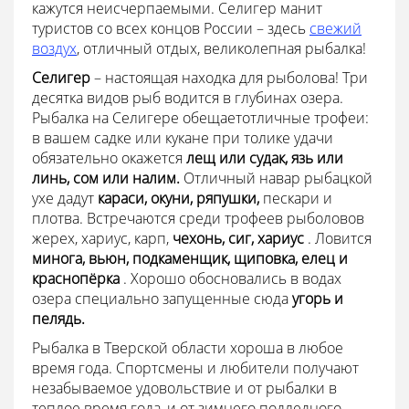
кажутся неисчерпаемыми. Селигер манит
туристов со всех концов России – здесь
свежий
воздух
, отличный отдых, великолепная рыбалка!
Селигер
– настоящая находка для рыболова! Три
десятка видов рыб водится в глубинах озера.
Рыбалка на Селигере обещаетотличные трофеи:
в вашем садке или кукане при толике удачи
обязательно окажется
лещ или судак, язь или
линь, сом или налим.
Отличный навар рыбацкой
ухе дадут
караси, окуни, ряпушки,
пескари и
плотва. Встречаются среди трофеев рыболовов
жерех, хариус, карп,
чехонь, сиг, хариус
. Ловится
минога, вьюн, подкаменщик, щиповка, елец и
краснопёрка
. Хорошо обосновались в водах
озера специально запущенные сюда
угорь и
пелядь.
Рыбалка в Тверской области хороша в любое
время года. Спортсмены и любители получают
незабываемое удовольствие и от рыбалки в
теплое время года, и от зимнего подледного