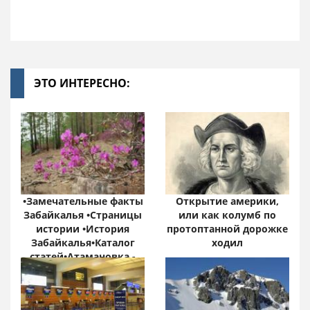
ЭТО ИНТЕРЕСНО:
•Замечательные факты
Открытие америки,
Забайкалья •Страницы
или как колумб по
истории •История
протоптанной дорожке
Забайкалья•Каталог
ходил
статей•Атамановка -
Онлайн•
Забайкальский край:
цифры и факты