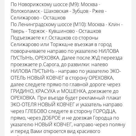
По Новорижскому шоссе (М9): Москва -
Волоколамск - Шаховская - Зубцов - Ржев -
Селижарово - Осташков
По Ленинградскому шоссе (М10): Москва - Клин -
Тверь - Торжок - Кувшиново - Осташков
Подъезжаете к г.Осташков со стороны
Селижарово или Торжка,не въезжая в город
поворачиваете направо по указателю НИЛОВА
ПУСТЫНЬ, ОРЕХОВКА. Далее после Ж\Д переезда
проезжаете р.Сарога, до развилки: налево
НИЛОВА ПУСТЫНЬ - направо по указателю ЭКО-
ОТЕЛЬ НОВЫЙ КОВЧЕГ в сторону ОРЕХОВКА,
далее следуете прямо по главной дороге через
ГРИДИНО, КРАСУХА и МОШЕНКА, доезжаете до
ОРЕХОВКА. При въезде будет рекламный плакат
ЭКО-ОТЕЛЯ НОВЫЙ КОВЧЕГ и указатель направо
через ГЛЕБОВО следуете в сторону ГОРОДЦА,
прямо, через ДОБРОЕ и не доезжая Городца по
указателю НОВЫЙ КОВЧЕГ, направо через поляну
и перед Вами откроется вид красивого