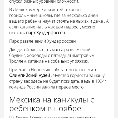
спуски разных уровней сложности.
В Лиллехаммере для детей открыты
горнолыжные школы, где за несколько дней
вашего ребенка научат стоять на лыжах и даже . А
если катание на лыжах вам надоест, можно
поехать
парк Хундерфоссен
.
Парк развлечений Хундерфоссен
Для детей здесь есть масса развлечений:
боулинг, хороводы с пятнадцатиметровым
Троллем, катание на собачьих упряжках.
Приехав в Норвегию, обязательно посетите
Олимпийский музей
. Чувство гордости за нашу
страну вас здесь не будет покидать, ведь в 1994г.
команда России заняла первое место.
Мексика на каникулы с
ребенком в ноябре
На берегу Мексиканского залива находится