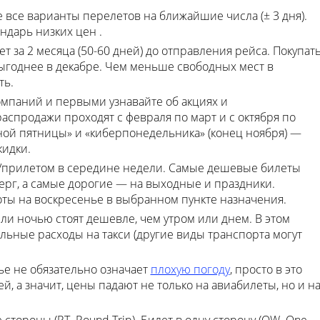
 все варианты перелетов на ближайшие числа (± 3 дня).
ндарь низких цен .
 за 2 месяца (50-60 дней) до отправления рейса. Покупат
ыгоднее в декабре. Чем меньше свободных мест в
ть.
мпаний и первыми узнавайте об акциях и
спродажи проходят с февраля по март и с октября по
ной пятницы» и «киберпонедельника» (конец ноября) —
идки.
/прилетом в середине недели. Самые дешевые билеты
верг, а самые дорогие — на выходные и праздники.
оты на воскресенье в выбранном пункте назначения.
и ночью стоят дешевле, чем утром или днем. В этом
льные расходы на такси (другие виды транспорта могут
ье не обязательно означает
плохую погоду
, просто в это
, а значит, цены падают не только на авиабилеты, но и н