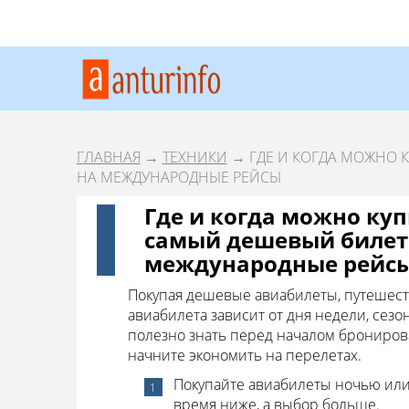
ГЛАВНАЯ
→
ТЕХНИКИ
→ ГДЕ И КОГДА МОЖНО К
НА МЕЖДУНАРОДНЫЕ РЕЙСЫ
Где и когда можно куп
самый дешевый билет 
международные рейс
Покупая дешевые авиабилеты, путешество
авиабилета зависит от дня недели, сезон
полезно знать перед началом брониров
начните экономить на перелетах.
Покупайте авиабилеты ночью или 
время ниже, а выбор больше.