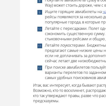
Покупайте авиабилеты сразу в обе
Way) может стоить дороже, чем с 
Ищите горящие авиабилеты на
ч
рейсы появляются за несколько 
популярные города, в которые пр
Летайте с пересадками. Полет о
сэкономить существенную сумму.
стыковочными рейсами и общую 
Летайте лоукостерами. Бюджетные
предлагают самые низкие цены н
если не доплачивать за дополнит
сейчас летает две низкобюджетны
При поиске авиабилетов пользуйт
варианты перелетов по заданном
самых удобных поисковиков авиа
Итак, вас интересует, когда бывают рас
Возможно, кто-то воскликнет, распродаж
кто так утверждают правы, разве что р
предсказуемы.