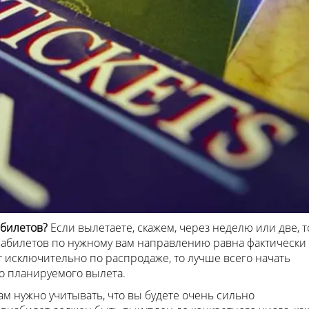
абилетов?
Если вылетаете, скажем, через неделю или две, т
абилетов по нужному вам направлению равна фактически
 исключительно по распродаже, то лучше всего начать
о планируемого вылета.
м нужно учитывать, что вы будете очень сильно