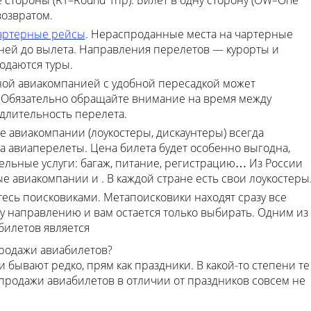
 стороны (RT–Round Trip). Билет в одну сторону (OW–One
возвратом.
артерные рейсы
. Нераспроданные места на чартерные
дней до вылета. Направления перелетов — курорты и
одаются туры.
дной авиакомпанией с удобной пересадкой может
 Обязательно обращайте внимание на время между
длительность перелета.
 авиакомпании (лоукостеры, дискаунтеры) всегда
а авиаперелеты. Цена билета будет особенно выгодна,
ельные услуги: багаж, питание, регистрацию… Из России
е авиакомпании и . В каждой стране есть свои лоукостеры
есь поисковиками. Метапоисковики находят сразу все
у направлению и вам остается только выбирать. Одним из
билетов является
продажи авиабилетов?
и бывают редко, прям как праздники. В какой-то степени те
аспродажи авиабилетов в отличии от праздников совсем не