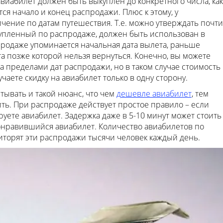
авиабилет должен быть выкуплен до конкретного числа, как
ся начало и конец распродажи. Плюс к этому, у
чение по датам путешествия. Т.е. можно утверждать почти
купленный по распродаже, должен быть использован в
продаже упоминается начальная дата вылета, раньше
та позже которой нельзя вернуться. Конечно, вы можете
 за пределами дат распродажи, но в таком случае стоимость
учаете скидку на авиабилет только в одну сторону.
тывать и такой нюанс, что чем
дешевле авиабилет
, тем
ить. При распродаже действует простое правило – если
уете авиабилет. Задержка даже в 5-10 минут может стоить
 понравившийся авиабилет. Количество авиабилетов по
иторят эти распродажи тысячи человек каждый день.