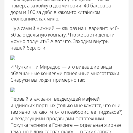
номер, а за койку в дормитории! 40 баксов за
дорм и 100 за дабл в каком-то китайском
клоповнике, как мило.
Ну а самый нижний — как раз наш вариант: $40-
50 за отдельную комнату. Что же за эти деньги
можно получить? А вот что. Заходим внутрь
нашей берлоги.
И Чункинг, и Мирадор — это видавшие виды
обвешанные кондеями панельные многоэтажки.
Снаружи выглядят примерно так:
Первый этаж занят вездесущей мафией
индийских портных (только мне кажется, что они
там явно толкают что-то позабористее пиджаков?)
и вездесущими продавцами фототехники.
Покупка техники в Гонконге — отдельная жирная
тема, но в двух словах скажу — в таких лавках