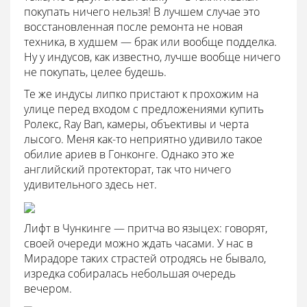
покупать ничего нельзя! В лучшем случае это
восстановленная после ремонта не новая
техника, в худшем — брак или вообще подделка.
Ну у индусов, как известно, лучше вообще ничего
не покупать, целее будешь.
Те же индусы липко пристают к прохожим на
улице перед входом с предложениями купить
Ролекс, Ray Ban, камеры, объективы и черта
лысого. Меня как-то неприятно удивило такое
обилие ариев в Гонконге. Однако это же
английский протекторат, так что ничего
удивительного здесь нет.
Лифт в Чункинге — притча во языцех: говорят,
своей очереди можно ждать часами. У нас в
Мирадоре таких страстей отродясь не бывало,
изредка собиралась небольшая очередь
вечером.