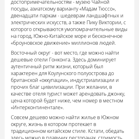
достопримечательностям - музею Чайной
посуды, азиатскому варианту «Мадам Тюссо»,
двенадцати паркам - шедеврам ландшафтных и
электрических искусств, а также Пику Виктории, с
которого открываются умопомрачительные виды
на город, Южно-Китайское море и бесконечное
«броуновское движение» миллионов людей.
Восточный округ - вот место, где можно найти
дешевые отели Гонконга. Здесь доминирует
аутентичный ритм жизни, который был
характерен для Коулунского полуострова до
британской «оккупации», индустриализации и
прочих благ цивилизации. При желании, в
качестве отеля турист может арендовать джонку,
цена которой будет ниже, чем номер в местном
«Интерконтинентале».
Совсем дешево можно найти жилье в Южном
округе, жизнь в котором протекает в
традиционном китайском стиле. Кстати, обедать
здесь можно в плавучих ресторанах, стоимость