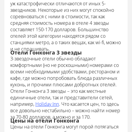
уж катастрофически отличаются от иных 5-
звездников. Некоторые из них могут спокойно
соревноваться с ними в стоимости, так как
средняя стоимость номера в отеле 4 звезды
составляет 150-170 долларов. Большинство
отелей этой категории находятся рядом со
станциями метро, а о таких вещах, как wi-fi, можно
и не спрашивать.
Отели Гонконга 3 звезды
3-звездочные отели обычно обладают
комфортными (но не роскошными) номерами со
всеми необходимыми удобствами, рестораном и
кафе, где можно попробовать блюда различных
кухонь, и прочими плюсами добротных отелей.
Отели Гонконга 3 звезды – это как местные
единичные отели, так и представители сетей,
например,
Holiday Inn
. Что касается цен, то здесь
все довольно нестабильно – можно найти номер
за 70-80 долларов, а можно и за 170.
Цены на отели Гонконга
Цены на отели Гонконга могут порой потягаться