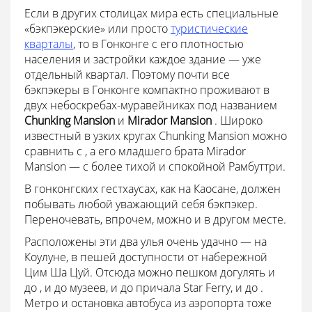
Если в других столицах мира есть специальные
«бэкпэкерские» или просто
туристические
кварталы
, то в Гонконге с его плотностью
населения и застройки каждое здание — уже
отдельный квартал. Поэтому почти все
бэкпэкеры в Гонконге компактно проживают в
двух небоскребах-муравейниках под названием
Chunking Mansion
и
Mirador Mansion
. Широко
известный в узких кругах Chunking Mansion можно
сравнить с , а его младшего брата Mirador
Mansion — с более тихой и спокойной Рамбуттри.
В гонконгских гестхаусах, как на Каосане, должен
побывать любой уважающий себя бэкпэкер.
Переночевать, впрочем, можно и в другом месте.
Расположены эти два улья очень удачно — на
Коулуне, в пешей доступности от набережной
Цим Ша Цуй. Отсюда можно пешком догулять и
до , и до музеев, и до причала Star Ferry, и до .
Метро и остановка автобуса из аэропорта тоже