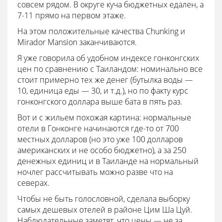
совсем рядом. В округе куча бюджетных едален, а
7-11 прямо на первом этаже.
На этом положительные качества Chunking и
Mirador Mansion заканчиваются.
Я уже говорила об удобном индексе гонконгских
цен по сравнению с Таиландом: номинально все
стоит примерно тех же денег (бутылка воды —
10, единица еды — 30, и т.д.), но по факту курс
гонконгского доллара выше бата в пять раз.
Вот и с жильем похожая картина: нормальные
отели в Гонконге начинаются где-то от 700
местных долларов (но это уже 100 долларов
американских и не особо бюджетно), а за 250
денежных единиц и в Таиланде на нормальный
ночлег рассчитывать можно разве что на
северах.
Чтобы не быть голословной, сделала выборку
самых дешевых отелей в районе Цим Ша Цуй.
Наблюдательные заметят, что цены — не за