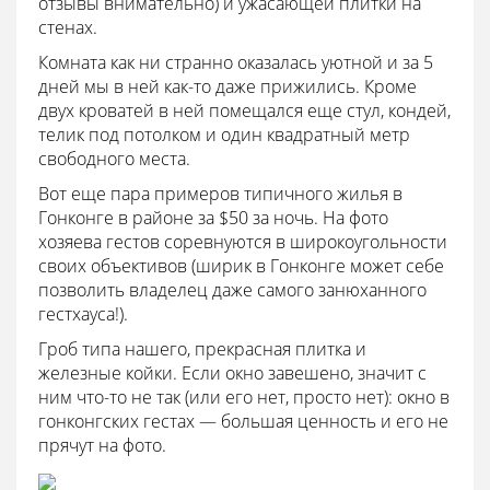
отзывы внимательно) и ужасающей плитки на
стенах.
Комната как ни странно оказалась уютной и за 5
дней мы в ней как-то даже прижились. Кроме
двух кроватей в ней помещался еще стул, кондей,
телик под потолком и один квадратный метр
свободного места.
Вот еще пара примеров типичного жилья в
Гонконге в районе за $50 за ночь. На фото
хозяева гестов соревнуются в широкоугольности
своих объективов (ширик в Гонконге может себе
позволить владелец даже самого занюханного
гестхауса!).
Гроб типа нашего, прекрасная плитка и
железные койки. Если окно завешено, значит с
ним что-то не так (или его нет, просто нет): окно в
гонконгских гестах — большая ценность и его не
прячут на фото.