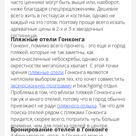
часто ценники могут быть выше или, наоборот,
ниже благодаря спецпредложениям. Дешевле
всего жить в гестхаусах и хостелах, однако не
каждый на это готов; поэтому проще всего искать
адекватные цены в 2-х и 3-х звездочных
гостиницах.
Пляжные отели Гонконга
Гонконг, помимо всего прочего, - это еще и город
пляжей, которые не так заметны, как
многочисленные небоскребы, однако их в
окрестностях мегаполиса хватает. С этой точки
зрения
пляжные отели
Гонконга являются
неплохим выбором для тех, кто хочет совместить
экскурсионную программу
и beachgoing-отдых.
Проблема в том, что вблизи пляжей Гонконга не
так уж и много отелей, потому что в город обычно
приезжают не ради
пляжного отдыха
. Так что для
поиска отелей рядом с пляжами Гонконга
придется, скорее всего, потратить чуть больше
времени, чем для поиска отелей в центре.
Бронирование отелей в Гонконге
Забронировать отель в Гонконге можно,