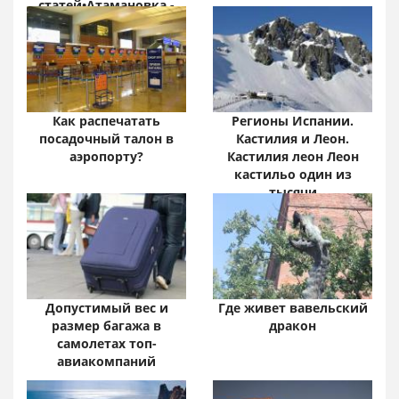
статей•Атамановка -
Онлайн•
Забайкальский край:
цифры и факты
Как распечатать
Регионы Испании.
посадочный талон в
Кастилия и Леон.
аэропорту?
Кастилия леон Леон
кастильо один из
тысячи
Допустимый вес и
Где живет вавельский
размер багажа в
дракон
самолетах топ-
авиакомпаний