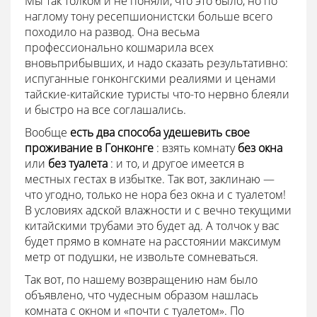
Мы так толком и не поняли, что это было, но по
наглому тону ресепшионистски больше всего
походило на развод. Она весьма
профессионально кошмарила всех
вновьприбывших, и надо сказать результативно:
испуганные гонконгскими реалиями и ценами
тайские-китайские туристы что-то нервно блеяли
и быстро на все соглашались.
Вообще
есть два способа удешевить свое
проживание в Гонконге
: взять комнату
без окна
или
без туалета
: и то, и другое имеется в
местных гестах в избытке. Так вот, заклинаю —
что угодно, только не нора без окна и с туалетом!
В условиях адской влажности и с вечно текущими
китайскими трубами это будет ад. А толчок у вас
будет прямо в комнате на расстоянии максимум
метр от подушки, не извольте сомневаться.
Так вот, по нашему возвращению нам было
объявлено, что чудесным образом нашлась
комната с окном и «почти с туалетом». По