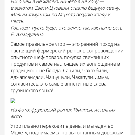
Ни о чем я не жалею, ничего я не хочу —
в золотом Свети-Цховели ставлю бедную свечу.
Малым камушкам во Мцхета воздаю хвалу и
честь.
Господи, пусть будет это вечно так, как ныне есть.
Б. Ахмадулина
Самое правильное утро — это ранний поход на
настоящий фермерский рынок в сопровождении
опытного шеф-повара, покупка свежайших
продуктов и самое настоящее их воплощение в
традиционные блюда. Сациви, Чахохбили,
Аджапсандали, Чашушули, Чакапули…ммм,
согласитесь, это самые аппетитные слова
грузинского языка!
На фото: фруктовый рынок Тбилиси, источник
фото
Утро плавно переходит в день, и мы едем во
Мцхету, поднимаемся по вытоптанным дорожкам