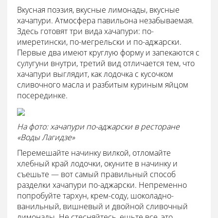
Вкусная поэзия, вкусные лимонады, вкусные
хачапури. Атмосфера павильона незабываемая.
Здесь готовят три вида хачапури: по-
имеретински, по-мегрельски и по-аджарски.
Первые два имеют круглую форму и запекаются с
сулугуни внутри, третий вид отличается тем, что
хачапури выглядит, как лодочка с кусочком
сливочного масла и разбитым куриным яйцом
посерединке.
На фото: хачапури по-аджарски в ресторане
«Воды Лагидзе»
Перемешайте начинку вилкой, отломайте
хлебный край лодочки, окуните в начинку и
съешьте — вот самый правильный способ
разделки хачапури по-аджарски. Непременно
попробуйте тархун, крем-соду, шоколадно-
ванильный, вишневый и двойной сливочный
лимонады. Не стесняйтесь, ешьте все, это