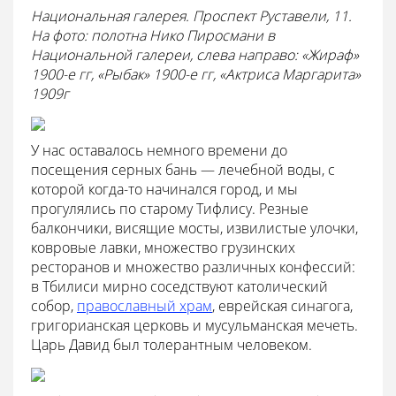
Национальная галерея. Проспект Руставели, 11.
На фото: полотна Нико Пиросмани в
Национальной галереи,
слева направо: «Жираф»
1900-е гг, «Рыбак» 1900-е гг, «Актриса Маргарита»
1909г
У нас оставалось немного времени до
посещения серных бань — лечебной воды, с
которой когда-то начинался город, и мы
прогулялись по старому Тифлису. Резные
балкончики, висящие мосты, извилистые улочки,
ковровые лавки, множество грузинских
ресторанов и множество различных конфессий:
в Тбилиси мирно соседствуют католический
собор,
православный храм
, еврейская синагога,
григорианская церковь и мусульманская мечеть.
Царь Давид был толерантным человеком.