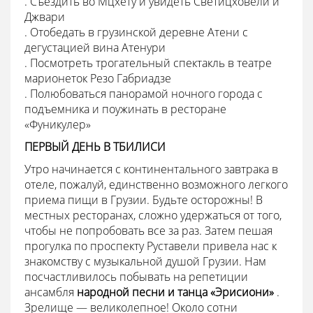
. Съездить во Мцхету и увидеть Светицховели и
Джвари
. Отобедать в грузинской деревне Атени с
дегустацией вина Атенури
. Посмотреть трогательный спектакль в театре
марионеток Резо Габриадзе
. Полюбоваться панорамой ночного города с
подъемника и поужинать в ресторане
«Фуникулер»
ПЕРВЫЙ ДЕНЬ В ТБИЛИСИ
Утро начинается с континентального завтрака в
отеле, пожалуй, единственно возможного легкого
приема пищи в Грузии. Будьте осторожны! В
местных ресторанах, сложно удержаться от того,
чтобы не попробовать все за раз. Затем пешая
прогулка по проспекту Руставели привела нас к
знакомству с музыкальной душой Грузии. Нам
посчастливилось побывать на репетиции
ансамбля
народной песни и танца «Эрисиони»
.
Зрелище — великолепное! Около сотни