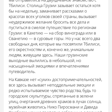
мы отправились на двухдневное знакомство с
Тбилиси. Столица Грузии зазывает остаться хотя
бы на недельку, заманивает рассказами о
красотах всех уголков своей страны, вызывает
неудержимое желание бросить все дела и
пуститься в смелое путешествие по регионам
Грузии: в Кахетию — на сбор винограда или в
Сванетию — в суровые горы. Но у нас всего два
свободных дня, которые мы посвятили Тбилиси,
его окрестностям и, конечно же, уникальным
людям, живущим здесь. Наши грузинские
выходные вылились в небольшой, но
насыщенный эмоциями и впечатлениями
путеводитель.
На Кавказе нет «сухих» достопримечательностей,
все здесь вызывает неподдельные эмоции и
редко испытываемое чувство родства, будь то
городские скульптуры, спрятанные в зелени
улиц, очертания древних храмов в лучах солнца,
музейная живопись Нико Пиросмани и Давида