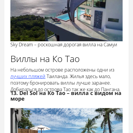
Sky Dream – роскошная дорогая вилла на Самуи
Виллы на Ко Тао
На небольшом острове расположены одни из
лучших пляжей
Таиланда. Жилья здесь мало,
поэтому бронировать виллы лучше заранее.
Добираться до острова Тао так же как до Пангана.
13. Del Sol на Ко Тао – вилла с видом на
море