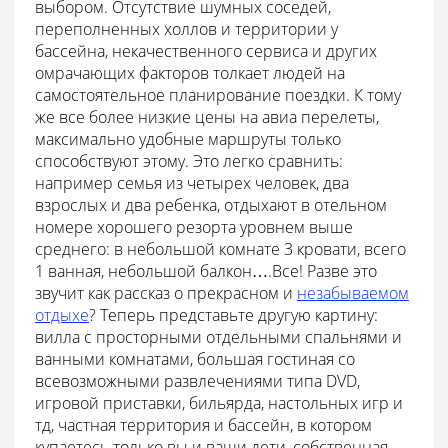
выбором. Отсутствие шумных соседей,
переполненных холлов и территории у
бассейна, некачественного сервиса и других
омрачающих факторов толкает людей на
самостоятельное планирование поездки. К тому
же все более низкие цены на авиа перелеты,
максимально удобные маршруты только
способствуют этому. Это легко сравнить:
например семья из четырех человек, два
взрослых и два ребенка, отдыхают в отельном
номере хорошего резорта уровнем выше
среднего: в небольшой комнате 3 кровати, всего
1 ванная, небольшой балкон….Все! Разве это
звучит как рассказ о прекрасном и
незабываемом
отдыхе
? Теперь представьте другую картину:
вилла с просторными отдельными спальнями и
ванными комнатами, большая гостиная со
всевозможными развлечениями типа DVD,
игровой приставки, бильярда, настольных игр и
тд, частная территория и бассейн, в котором
купаетесь только вы и ваши дети, собственная