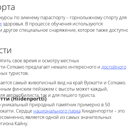
орта
 курсы по зимнему параспорту – горнолыжному спорту для
и
здоровья. В процессе обучения используются
другое специальное снаряжение, которое также доступн
сти
вятить свое время и осмотру местных
тти-Соткамо предлагает немало интересного и
достойного
ых туристов.
ется самый живописный вид на край Вуокатти и Соткамо.
ным финским пейзажем с высоты может каждый,
ля автомобилиста, так и для пешего туриста.
и (Hiidenportti)
о уникальный природный памятник примерно в 50
окатти. Сердце
национального парка
Хииденпортти – это
есомненно, является одной из самых значительных
гиона Кайну.