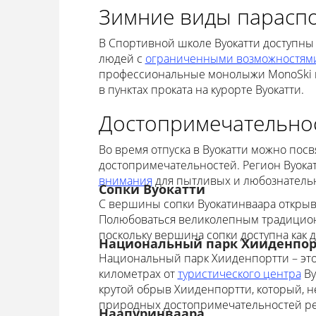
Зимние виды парасп
В Спортивной школе Вуокатти доступны
людей с
ограниченными возможностям
профессиональные монолыжи MonoSki и 
в пунктах проката на курорте Вуокатти.
Достопримечательно
Во время отпуска в Вуокатти можно пос
достопримечательностей. Регион Вуока
внимания
для пытливых и любознательн
Сопки Вуокатти
С вершины сопки Вуокатинваара открыва
Полюбоваться великолепным традицион
поскольку вершина сопки доступна как д
Национальный парк Хииденпортт
Национальный парк Хииденпортти – эт
километрах от
туристического центра
Ву
крутой обрыв Хииденпортти, который, н
природных достопримечательностей ре
Наапуринваара