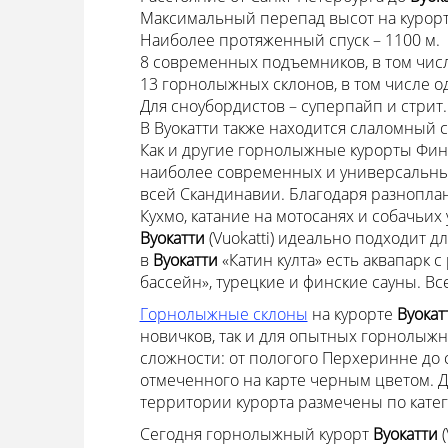
Максимальный перепад высот на курорте
Наиболее протяженный спуск – 1100 м.
8 современных подъемников, в том числе
13 горнолыжных склонов, в том числе о
Для сноубордистов – суперпайп и стрит.
В Вуокатти также находится слаломный 
Как и другие горнолыжные курорты Фи
наиболее современных и универсальн
всей Скандинавии. Благодаря разнопла
Кухмо, катание на мотосанях и собачьих
Вуокатти
(Vuokatti) идеально подходит д
в
Вуокатти
«Катин култа» есть аквапарк с
бассейн», турецкие и финские сауны. Вс
Горнолыжные склоны
на курорте
Вуока
новичков, так и для опытных горнолыжн
сложности: от пологого Перхеринне до 
отмеченного на карте черным цветом. Д
территории курорта размечены по кате
Сегодня горнолыжный курорт
Вуокатти