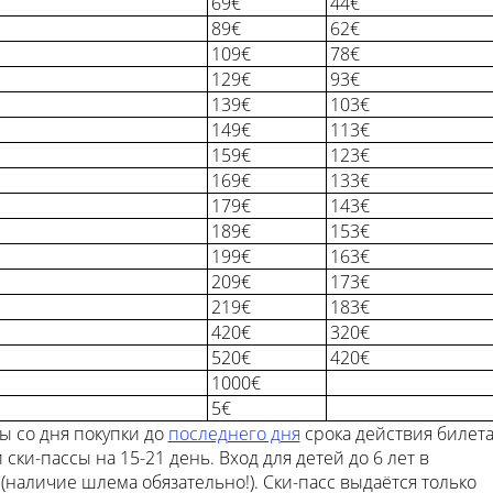
69€
44€
89€
62€
109€
78€
129€
93€
139€
103€
149€
113€
159€
123€
169€
133€
179€
143€
189€
153€
199€
163€
209€
173€
219€
183€
420€
320€
520€
420€
1000€
5€
 со дня покупки до
последнего дня
срока действия билет
ки-пассы на 15-21 день. Вход для детей до 6 лет в
аличие шлема обязательно!). Ски-пасс выдаётся только