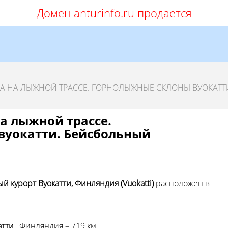
Домен anturinfo.ru продается
РА НА ЛЫЖНОЙ ТРАССЕ. ГОРНОЛЫЖНЫЕ СКЛОНЫ ВУОКАТТ
а лыжной трассе.
вуокатти. Бейсбольный
 курорт Вуокатти, Финляндия (Vuokatti)
расположен в
атти
, Финляндия – 719 км.