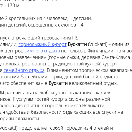
 - 170 м.
 2 кресельных на 4 человека, 1 детский.
дин детский, освещенных склонов – 4.
спуск, отвечающий требованиям FIS.
нляндии,
горнолыжный курорт
Вуокатти
(Vuokatti) – один из
ых центров
зимнего отдыха
не только в Финляндии, но и во
новым развлечениям (горные лыжи, деревня Санта-Клауса
 упряжках, рестораны с традиционной кухней) курорт
ля
семейного отдыха
. В знаменитом тропическом аквапарке
 разными бассейнами, горки, детский бассейн, «диско-
е это обеспечит вам в
Вуокатти
великолепный отдых.
тти
рассчитаны на любой уровень катания - как для
иков. К услугам гостей курорта склоны различной
склона для опытных горнолыжников Вяликатти,
ля удобства и безопасности отдыхающих все спуски на
гориям сложности.
(Vuokatti) представляет собой городок из 4 отелей и