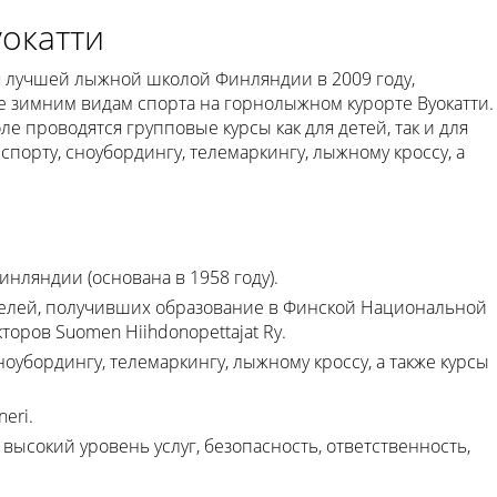
окатти
я лучшей лыжной школой Финляндии в 2009 году,
 зимним видам спорта на горнолыжном курорте Вуокатти.
 проводятся групповые курсы как для детей, так и для
орту, сноубордингу, телемаркингу, лыжному кроссу, а
нляндии (основана в 1958 году).
елей, получивших образование в Финской Национальной
ров Suomen Hiihdonopettajat Ry.
оубордингу, телемаркингу, лыжному кроссу, а также курсы
eri.
ысокий уровень услуг, безопасность, ответственность,