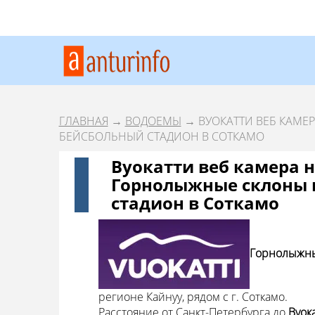
ГЛАВНАЯ
→
ВОДОЕМЫ
→ ВУОКАТТИ ВЕБ КАМЕ
БЕЙСБОЛЬНЫЙ СТАДИОН В СОТКАМО
Вуокатти веб камера н
Горнолыжные склоны 
стадион в Соткамо
Горнолыжный
регионе Кайнуу, рядом с г. Соткамо.
Расстояние от Санкт-Петербурга до
Вуок