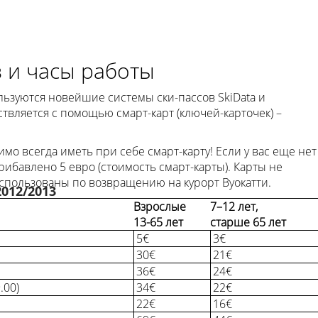
в и часы работы
ьзуются новейшие системы ски-пассов SkiData и
твляется с помощью смарт-карт (ключей-карточек) –
мо всегда иметь при себе смарт-карту! Если у вас еще нет
прибавлено 5 евро (стоимость смарт-карты). Карты не
использованы по возвращению на курорт Вуокатти.
012/2013
Взрослые
7–12 лет,
13-65 лет
старше 65 лет
5€
3€
30€
21€
36€
24€
.00)
34€
22€
22€
16€