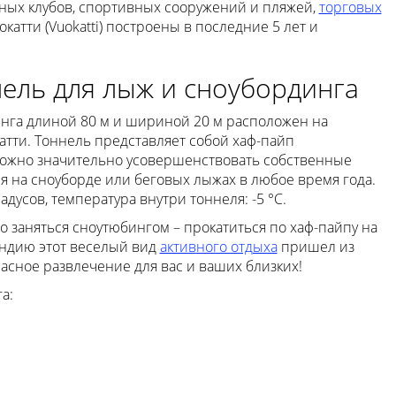
чных клубов, спортивных сооружений и пляжей,
торговых
катти (Vuokatti) построены в последние 5 лет и
ель для лыж и сноубординга
нга длиной 80 м и шириной 20 м расположен на
тти. Тоннель представляет собой хаф-пайп
можно значительно усовершенствовать собственные
я на сноуборде или беговых лыжах в любое время года.
дусов, температура внутри тоннеля: -5 °C.
о заняться сноутюбингом – прокатиться по хаф-пайпу на
яндию этот веселый вид
активного отдыха
пришел из
расное развлечение для вас и ваших близких!
а: