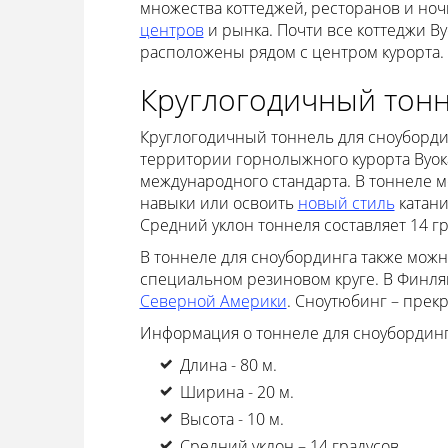
множества коттеджей, ресторанов и но
центров
и рынка. Почти все коттеджи Вуо
расположены рядом с центром курорта.
Круглогодичный тонн
Круглогодичный тоннель для сноуборди
территории горнолыжного курорта Вуока
международного стандарта. В тоннеле 
навыки или освоить
новый стиль
катани
Средний уклон тоннеля составляет 14 гра
В тоннеле для сноубординга также можн
специальном резиновом круге. В Финл
Северной Америки
. Сноутюбинг – прек
Информация о тоннеле для сноубординг
Длина - 80 м.
Ширина - 20 м.
Высота - 10 м.
Средний уклон – 14 градусов.