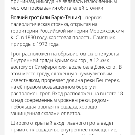
причинам, никогда не являлась излюбленным
местом пребывания обитателей стоянки.
Волчий грот (или Барю-Тешик)
- первая
палеолитическая стоянка, открытая на
территории Российской империи Мережковским
К. С. в 1880 году, карстовая полость. Памятник
природы с 1972 года.
Грот расположен на обрывистом склоне куэсты
Внутренней гряды Крымских гор , в 12
км
к
востоку от Симферополя, возле села Донского . В
этом месте гряду, сложенную нуммулитовым
известняком, прорезает долина реки Бештерек,
на её правом возвышенном берегу и
расположен грот. Вход расположен на высоте 18
м
над современным уровнем реки, рядом -
небольшая ровная площадка, хорошо
защищенная скалами от ветра.
Широко открытый вход главного грота ведет
прямо с площадки во внутреннее помещение,