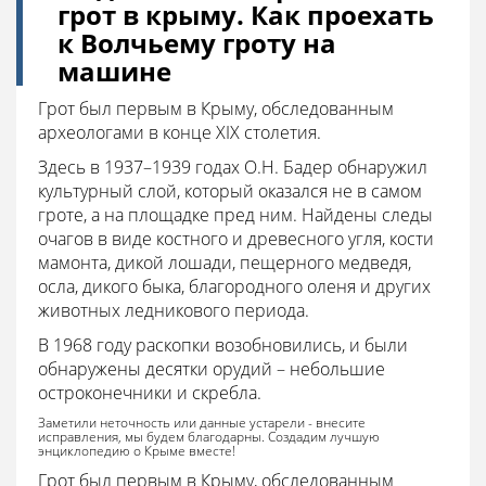
грот в крыму. Как проехать
к Волчьему гроту на
машине
Грот был первым в Крыму, обследованным
археологами в конце XIX столетия.
Здесь в 1937–1939 годах О.Н. Бадер обнаружил
культурный слой, который оказался не в самом
гроте, а на площадке пред ним. Найдены следы
очагов в виде костного и древесного угля, кости
мамонта, дикой лошади, пещерного медведя,
осла, дикого быка, благородного оленя и других
животных ледникового периода.
В 1968 году раскопки возобновились, и были
обнаружены десятки орудий – небольшие
остроконечники и скребла.
Заметили неточность или данные устарели - внесите
исправления, мы будем благодарны. Создадим лучшую
энциклопедию о Крыме вместе!
Грот был первым в Крыму, обследованным