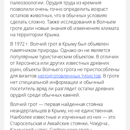
палеозоологии. Орудия труда из кремния
позволили очень точно определить возраст
остатков животных, что в обычных условиях
сделать сложно. Также исследования в Волчьем
гроте дали новые знания об изменениях климата
на территории Крыма.
В 1972 г. Волчий грот в Крыму был объявлен
памятником природы. Однако он не является
популярным туристическим объектом. В отличии
от Херсонеса или других известных древних
руин, объекты Волчьего грота не приспособлены
для визитов
неподготовленных туристов
. В гроте
нет специальной информации и обычный
посетитель вряд ли разглядит остатки древних
орудий среди обычных камней.
Волчий грот — первая найденная стоянка
неандертальцев в Крыму, но не единственная.
Наиболее известные и изученные из них — это
Старосельская и Аккайские стоянки, Чокурча ,
Качинский навес, Сюйренские гроты.