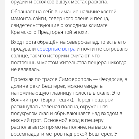
орудий и осколков в двух местах раскопа.
Обращает на себя внимание наличие костей
мамонта, сайги, северного оленя и песца,
свидетельствующие о холодном климате
Крымского Предгорья той эпохи.
Вход грота обращён на северо-запад, то есть его
продували
северные ветра
и почти не согревало
солнце, так что историки считают, что
постоянным местом жительства пещера никогда
не являлась.
Проезжая по трассе Симферополь — Феодосия, в
долине реки Бештерек, можно увидеть
напоминающую глазницу полость в скале. Это
Волчий грот (Барю-Тешик). Перед пещерой
раскинулась зеленая поляна, окруженная
полукругом скал и обрывающаяся над входом в
нижний грот. Основной вход в пещеру
располагается прямо на поляне, на высоте
восемнадцати метров над рекой Бештерек. У