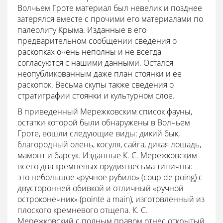
Волчьем Гроте материал был невелик и позднее
затерялся вместе с прочими его материалами по
палеолиту Крыма. Изданные в его
предварительном сообщении сведения о
раскопках очень неполны и не всегда
согласуются с нашими данными. Остался
неопубликованным даже план стоянки и ее
раскопок. Весьма скупы также сведения о
стратиграфии стоянки и культурном слое.
В приведенный Мережковским список фауны,
остатки которой были обнаружены в Волчьем
Гроте, вошли следующие виды: дикий бык,
благородный олень, косуля, сайга, дикая лошадь,
мамонт и барсук. Изданные К. С. Мережковским
всего два кремневых орудия весьма типичны:
это небольшое «ручное рубило» (coup de poing) с
двусторонней обивкой и отличный «ручной
остроконечник» (pointe a main), изготовленный из
плоского кремневого отщепа. К. С.
Мережковский с полным правом отнес открытый