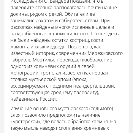
Исследования О. Бандера показали, что в
палеолите стоянка располагалась почти на дне
долины, рядом с рекой. Обитатели ее
занимались охотой и собирательством. При
раскопках найдены многочисленные целые и
раздробленные останки животных. Позже здесь
же были найдены остатки кострищ, кости
мамонта и клык медведя. После того, как
известный историк, современник Мережковского
Габриэль Мортилье переиздал изображение
одного из кремневых орудий в своей
монографии, грот стал известен как первая
стоянка мустьерской эпохи (эпоха,
ассоциируемая с поздними неандертальцами,
соответствующая среднему палеолиту),
найденная в России.
Изучение основного мустьерского (седьмого)
слоя позволило предположить наличие
«мастерской», где велась обработка кремня. На
такую мысль наводят скопления кремневых