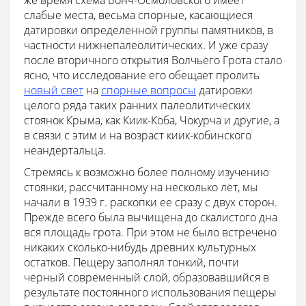
же время схема Бонч-Осмоловского имеет
слабые места, весьма спорные, касающиеся
датировки определенной группы памятников, в
частности нижнепалеолитических. И уже сразу
после вторичного открытия Волчьего Грота стало
ясно, что исследование его обещает пролить
новый свет
на
спорные вопросы
датировки
целого ряда таких ранних палеолитических
стоянок Крыма, как Киик-Коба, Чокурча и другие, а
в связи с этим и на возраст киик-кобинского
неандертальца.
Стремясь к возможно более полному изучению
стоянки, рассчитанному на несколько лет, мы
начали в 1939 г. раскопки ее сразу с двух сторон.
Прежде всего была вычищена до скалистого дна
вся площадь грота. При этом не было встречено
никаких сколько-нибудь древних культурных
остатков. Пещеру заполнял тонкий, почти
черный современный слой, образовавшийся в
результате постоянного использования пещеры