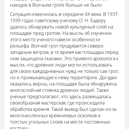
находок в Волчьем гроте больше не было.
Ситуация изменилась в середине XX века. В 1937-
1939 годах советскому ученому О. Н. Бадеру
удалось обнаружить новой культурный слой на
площадке пред гротом. На мысль об изучении
этого место ученого навели особенности
рельефа. Волчий грот продувается северо-
западным ветром, в то время как площадка перед
ним защищена скалами. Это привело археолога к
мысли, что древние люди могли использовать
для своих каждодневных нужд не только сам грот,
но и примыкающую к нему территорию. Догадки
оказались верны, на площадке была обнаружена
многослойная стоянка древних людей. Также
ученые предполагают, что здесь размещалась
своеобразная мастерская, где происходила
обработка кремня. Такой вывод был сделан из-за
многочисленных кремниевых осколков и
толстых угольных слоев на месте постоянных
кострищ.