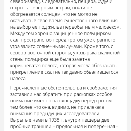
северо-запад. Следовательно, пещера, будучи
откры-та северным ветрам, почти не
обогревается солнцем, что не могло не
оказывать в свое время существенного влияния
на выбор ее под жилье первобытным человеком.
Между тем хорошо защищенное полуцирком
скал пространство перед гротом уже с раннего
утра залито солнечными лучами. Кроме того, с
северо-восточной стороны, у козырька скалистой
стены полуцирка еще была заметна
коричневатая полоса, которая могла обозначать
прикрепление скал не так давно обвалившегося
навеса.
Перечисленные обстоятельства и соображения
заставили нас обратить при раскопках особое
внимание именно на площадку перед гротом,
тем более что она, видимо, не привлекала
внимания предыдущих исследователей.
Вырытые нами в 1938 г. внутри пещеры две
пробные траншеи – продольная и поперечная –