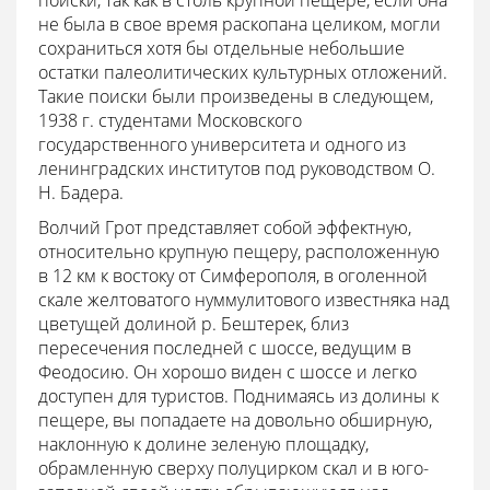
поиски, так как в столь крупной пещере, если она
не была в свое время раскопана целиком, могли
сохраниться хотя бы отдельные небольшие
остатки палеолитических культурных отложений.
Такие поиски были произведены в следующем,
1938 г. студентами Московского
государственного университета и одного из
ленинградских институтов под руководством О.
Н. Бадера.
Волчий Грот представляет собой эффектную,
относительно крупную пещеру, расположенную
в 12 км к востоку от Симферополя, в оголенной
скале желтоватого нуммулитового известняка над
цветущей долиной р. Бештерек, близ
пересечения последней с шоссе, ведущим в
Феодосию. Он хорошо виден с шоссе и легко
доступен для туристов. Поднимаясь из долины к
пещере, вы попадаете на довольно обширную,
наклонную к долине зеленую площадку,
обрамленную сверху полуцирком скал и в юго-