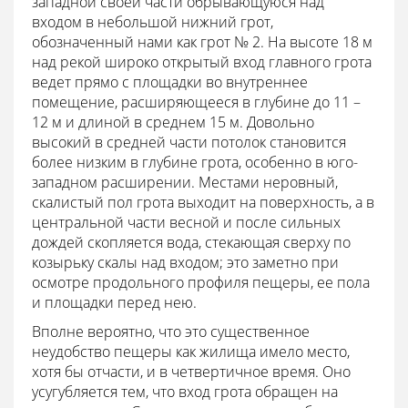
западной своей части обрывающуюся над
входом в небольшой нижний грот,
обозначенный нами как грот № 2. На высоте 18 м
над рекой широко открытый вход главного грота
ведет прямо с площадки во внутреннее
помещение, расширяющееся в глубине до 11 –
12 м и длиной в среднем 15 м. Довольно
высокий в средней части потолок становится
более низким в глубине грота, особенно в юго-
западном расширении. Местами неровный,
скалистый пол грота выходит на поверхность, а в
центральной части весной и после сильных
дождей скопляется вода, стекающая сверху по
козырьку скалы над входом; это заметно при
осмотре продольного профиля пещеры, ее пола
и площадки перед нею.
Вполне вероятно, что это существенное
неудобство пещеры как жилища имело место,
хотя бы отчасти, и в четвертичное время. Оно
усугубляется тем, что вход грота обращен на