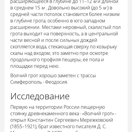
расширяющееся в глубине до 11–12
м
и длиной
в среднем 15
м
. Довольно высокий (до 5
м
) в
средней части потолок становится более низким
в глубине грота, особенно в юго-западном
расширении. Местами неровный, скалистый пол
грота выходит на поверхность, а в центральной
части весной и после сильных дождей
скопляется вода, стекающая сверху по козырьку
скалы над входом; это заметно при осмотре
продольного профиля пещеры, ее пола и
площадки перед нею.
Волчий грот хорошо заметен с трассы
Симферополь - Феодосия.
Исследование
Первую на территории России пещерную
стоянку древнекаменного века - «Волчий грот» -
открыл Константин Сергеевич Мережковский
(1855–1921), брат известного писателя Д. С.