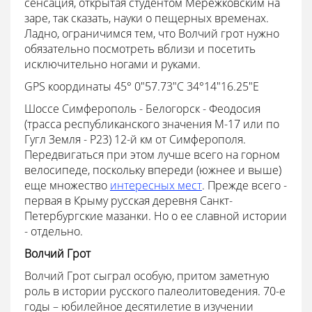
сенсация, открытая студентом Мережковским на
заре, так сказать, науки о пещерных временах.
Ладно, ограничимся тем, что Волчий грот нужно
обязательно посмотреть вблизи и посетить
исключительно ногами и руками.
GPS координаты 45° 0"57.73"С 34°14"16.25"E
Шоссе Симферополь - Белогорск - Феодосия
(трасса республиканского значения М-17 или по
Гугл Земля - Р23) 12-й км от Симферополя.
Передвигаться при этом лучше всего на горном
велосипеде, поскольку впереди (южнее и выше)
еще множество
интересных мест
. Прежде всего -
первая в Крыму русская деревня Санкт-
Петербургские мазанки. Но о ее славной истории
- отдельно.
Волчий Грот
Волчий Грот сыграл особую, притом заметную
роль в истории русского палеолитоведения. 70-е
годы – юбилейное десятилетие в изучении