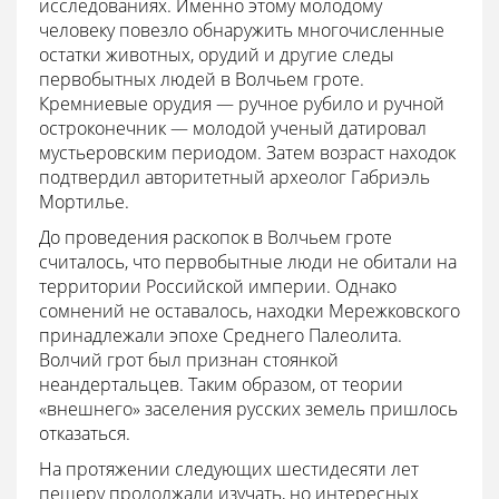
исследованиях. Именно этому молодому
человеку повезло обнаружить многочисленные
остатки животных, орудий и другие следы
первобытных людей в Волчьем гроте.
Кремниевые орудия — ручное рубило и ручной
остроконечник — молодой ученый датировал
мустьеровским периодом. Затем возраст находок
подтвердил авторитетный археолог Габриэль
Мортилье.
До проведения раскопок в Волчьем гроте
считалось, что первобытные люди не обитали на
территории Российской империи. Однако
сомнений не оставалось, находки Мережковского
принадлежали эпохе Среднего Палеолита.
Волчий грот был признан стоянкой
неандертальцев. Таким образом, от теории
«внешнего» заселения русских земель пришлось
отказаться.
На протяжении следующих шестидесяти лет
пещеру продолжали изучать, но интересных