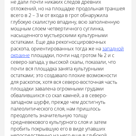
не дали почти никаких следов древних
отложений, но на площадке продольная траншея
всего в 2 – 3 м от входа в грот обнаружила
глубокую скалистую впадину, всю заполненную
мощным слоем четвертичного суглинка,
насыщенного мустьерскими культурными
остатками. Еще два рекогносцировочных
раскопа, ориентированных тогда же на
западной
окраине
площадки, почти над гротом № 2 и с
северо-запада, у высокой скалы, показали, что
почти вся площадка занята культурными
остатками; это создавало плохие возможности
для раскопок, хотя вся северо-восточная часть
площадки завалена огромными грудами
обвалившихся со скал камней, а в северо-
западном шурфе, прежде чем достигнуть
палеолитического слоя, нам пришлось
преодолеть значительную толщу
средневекового культурного слоя и затем
пробить покрывшую его в виде упавших
непосредственно на него еще в глубокой