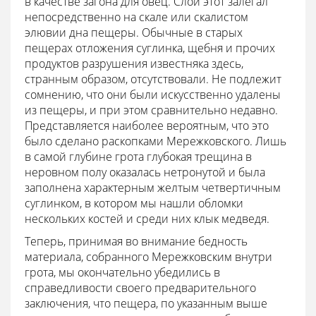
в качестве загона для овец. Слой этот залегал
непосредственно на скале или скалистом
элювии дна пещеры. Обычные в старых
пещерах отложения суглинка, щебня и прочих
продуктов разрушения известняка здесь,
странным образом, отсутствовали. Не подлежит
сомнению, что они были искусственно удалены
из пещеры, и при этом сравнительно недавно.
Представляется наиболее вероятным, что это
было сделано раскопками Мережковского. Лишь
в самой глубине грота глубокая трещина в
неровном полу оказалась нетронутой и была
заполнена характерным желтым четвертичным
суглинком, в котором мы нашли обломки
нескольких костей и среди них клык медведя.
Теперь, принимая во внимание бедность
материала, собранного Мережковским внутри
грота, мы окончательно убедились в
справедливости своего предварительного
заключения, что пещера, по указанным выше