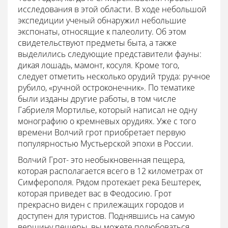
исследования в этой области. В ходе небольшой
экспедиции ученый обнаружил небольшие
экспонаты, относящие к палеолиту. Об этом
свидетельствуют предметы быта, а также
выделились следующие представители фауны:
дикая лошадь, мамонт, косуля. Кроме того,
следует отметить несколько орудий труда: ручное
рубило, «ручной остроконечник». По тематике
были изданы другие работы, в том числе
Габриеля Мортилье, который написал не одну
монографию о кремневых орудиях. Уже с того
времени Волчий грот приобретает первую
популярностью Мустьерской эпохи в России.
Волчий Грот- это необыкновенная пещера,
которая располагается всего в 12 километрах от
Симферополя. Рядом протекает река Бештерек,
которая приведет вас в Феодосию. Грот
прекрасно виден с прилежащих городов и
доступен для туристов. Поднявшись на самую
вершину пещеры, вы можете полюбоваться