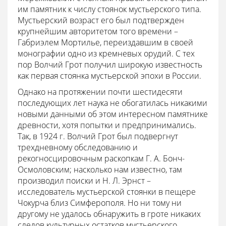
им памятник к числу стоянок мустьерского типа.
Мустьерский возраст его был подтвержден
крупнейшим авторитетом того времени –
Габриэлем Мортилье, переиздавшим в своей
монографии одно из кремневых орудий. С тех
пор Волчий Грот получил широкую известность
как первая стоянка мустьерской эпохи в России.
Однако на протяжении почти шестидесяти
последующих лет наука не обогатилась никакими
новыми данными об этом интересном памятнике
древности, хотя попытки и предпринимались.
Так, в 1924 г. Волчий Грот был подвергнут
трехдневному обследованию и
рекогносцировочным раскопкам Г. А. Бонч-
Осмоловским; насколько нам известно, там
производил поиски и Н. Л. Эрнст –
исследователь мустьерской стоянки в пещере
Чокурча близ Симферополя. Но ни тому ни
другому не удалось обнаружить в гроте никаких
следов культурных остатков мустьерского