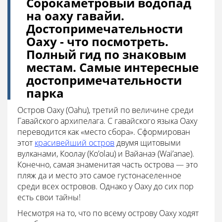
Сорокаметровый водопад
на оаху гавайи.
Достопримечательности
Оаху - что посмотреть.
Полный гид по знаковым
местам. Самые интересные
достопримечательности
парка
Остров Оаху (Oahu), третий по величине среди
Гавайского архипелага. С гавайского языка Оаху
переводится как «место сбора». Сформирован
этот
красивейший остров
двумя щитовыми
вулканами, Коолау (Ko’olau) и Вайанаэ (Wai’anae).
Конечно, самая знаменитая часть острова — это
пляж да и место это самое густонаселенное
среди всех островов. Однако у Оаху до сих пор
есть свои тайны!
Несмотря на то, что по всему острову Оаху ходят