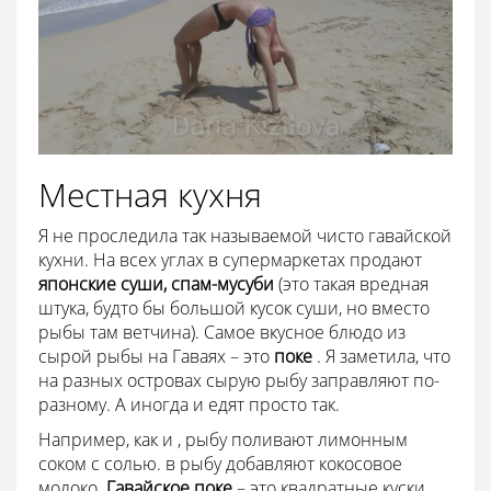
Местная кухня
Я не проследила так называемой чисто гавайской
кухни. На всех углах в супермаркетах продают
японские суши, спам-мусуби
(это такая вредная
штука, будто бы большой кусок суши, но вместо
рыбы там ветчина). Самое вкусное блюдо из
сырой рыбы на Гаваях – это
поке
. Я заметила, что
на разных островах сырую рыбу заправляют по-
разному. А иногда и едят просто так.
Например, как и , рыбу поливают лимонным
соком с солью. в рыбу добавляют кокосовое
молоко.
Гавайское поке
– это квадратные куски