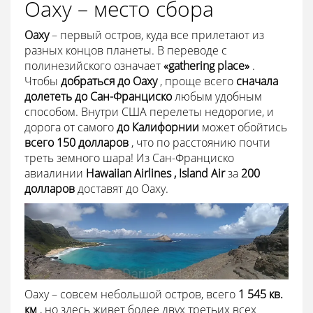
Оаху – место сбора
Оаху
– первый остров, куда все прилетают из
разных концов планеты. В переводе с
полинезийского означает
«gathering place»
.
Чтобы
добраться до Оаху
, проще всего
сначала
долететь до Сан-Франциско
любым удобным
способом. Внутри США перелеты недорогие, и
дорога от самого
до Калифорнии
может обойтись
всего 150 долларов
, что по расстоянию почти
треть земного шара! Из Сан-Франциско
авиалинии
Hawaiian
Airlines ,
Island Air
за
200
долларов
доставят до Оаху.
Оаху – совсем небольшой остров, всего
1 545 кв.
км
, но здесь живет более двух третьих всех