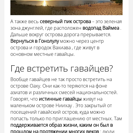
А также весь
северный пик острова
– это зеленая
зона джунглей, где расположен
водопад Ваймеа
.
Дальше вокруг острова дорога прерывается.
Вернуться в Гонолулу
можно через центр
острова и городок Вахиава , где живут в
основном местные гавайцы.
Где встретить гавайцев?
Вообще гавайцев не так просто встретить на
острове Оаху. Они как-то теряются на фоне
азиатов и различных смесей национальностей.
Говорят, что
истинные гавайцы
живут на
маленьком острове Ниихау . Это закрытый от
посещений гавайский остров, куда можно
попасть только по приглашению от местных. Там
поддерживается образ жизни, каким он был в
прошлом на протяжении многих веков
: люди