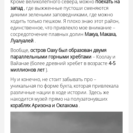
Кроме великолепного севера, можно
поехать на
запад
, где выжженные пустоши сменяются
дикими зелеными заповедниками, где можно
ходить только пешком. Я плохо знаю этот район,
единственное, что привлекло мое внимание –
сосредоточение плавных долин
Макуа, Макаха,
Луалуалей
.
Вообще,
остров Оаху был образован двумя
параллельными горными хребтами
– Коолау и
Вайанае (более древний хребет в возрасте
4-5
миллионов лет
).
Ну и конечно, не стоит забывать про –
уникальная по форме бухта, которая привлекала
различные нации в ходе истории. Здесь же
находится музей прямо на полузатонувших
кораблях Аризона и Оклахома
.