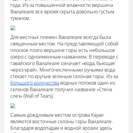
года. Из-за повышенной влажности вершина
Ваиалеале все время скрыта довольно густым
туманом.
Для местных племен Ваиалеале всегда была
священным местом. На представляющей собой
плоское плато вершине горы есть небольшое
озеро с одноименным названием. В переводе с
гавайского Ваиалеале означает «вода, бьющая
через край». Многочисленными ручьями вода
стекает по крутым зеленым склонам горы. Из-за
большого количества
водных потоков один из
склонов Ваиалеале получил название «Стена
слез» (Wall of Tears).
Самым дождливым местом острова Кауаи
являются восточные склоны горы Ваиалеале.
Благодаря водопадам и водной эрозии здесь