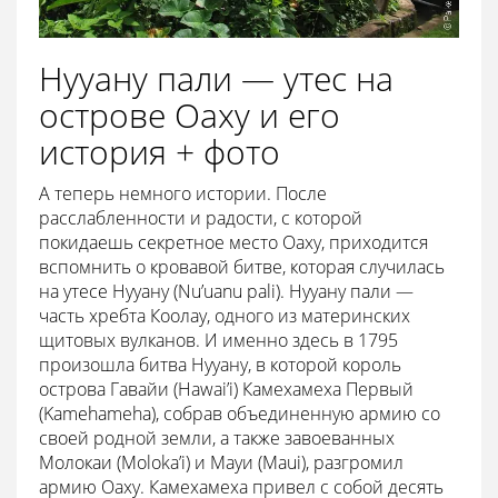
Нууану пали — утес на
острове Оаху и его
история + фото
А теперь немного истории. После
расслабленности и радости, с которой
покидаешь секретное место Оаху, приходится
вспомнить о кровавой битве, которая случилась
на утесе Нууану (Nu’uanu pali). Нууану пали —
часть хребта Коолау, одного из материнских
щитовых вулканов. И именно здесь в 1795
произошла битва Нууану, в которой король
острова Гавайи (Hawai’i) Камехамеха Первый
(Kamehameha), собрав объединенную армию со
своей родной земли, а также завоеванных
Молокаи (Moloka’i) и Мауи (Maui), разгромил
армию Оаху. Камехамеха привел с собой десять