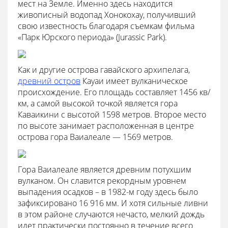
мест на Земле. Именно здесь находится
живописный водопад Хонокохау, получивший
свою известность благодаря съемкам фильма
«Парк Юрского периода» (Jurassic Park).
Как и другие острова гавайского архипелага,
древний остров
Кауаи имеет вулканическое
происхождение. Его площадь составляет 1456 кв/
км, а самой высокой точкой является гора
Каваикини с высотой 1598 метров. Второе место
по высоте занимает расположенная в центре
острова гора Ваиалеале — 1569 метров.
Гора Ваиалеале является древним потухшим
вулканом. Он славится рекордным уровнем
выпадения осадков – в 1982-м году здесь было
зафиксировано 16 916 мм. И хотя сильные ливни
в этом районе случаются нечасто, мелкий дождь
идет практически постоянно в течение всего