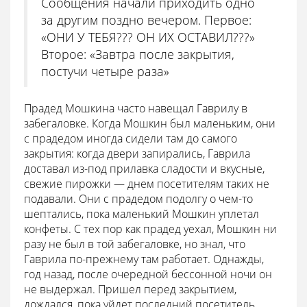
Сообщения начали приходить одно
за другим поздно вечером. Первое:
«ОНИ У ТЕБЯ??? ОН ИХ ОСТАВИЛ???»
Второе: «Завтра после закрытия,
постучи четыре раза»
Прадед Мошкина часто навещал Гаврилу в
забегаловке. Когда Мошкин был маленьким, они
с прадедом иногда сидели там до самого
закрытия: когда двери запирались, Гаврила
доставал из-под прилавка сладости и вкусные,
свежие пирожки — днем посетителям таких не
подавали. Они с прадедом подолгу о чем-то
шептались, пока маленький Мошкин уплетал
конфеты. С тех пор как прадед уехал, Мошкин ни
разу не был в той забегаловке, но знал, что
Гаврила по-прежнему там работает. Однажды,
год назад, после очередной бессонной ночи он
не выдержал. Пришел перед закрытием,
дождался, пока уйдет последний посетитель,