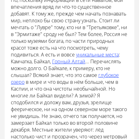
Но, поскольку информации в сети навалом, мои
впечатления вряд ли что-то существенное
добавят. К тому же, прежде чем начать познавать
мир, неплохо бы свою страну узнать. Стоит ли
мечтать о "Лувре" тому, кто ни в "Третьяковке", ни
в "Эрмитаже" сроду не был? Тем более, Россия не
только музеями богата, по части природных
красот тоже есть на что посмотреть, чему
подивиться. А есть и вовсе
уникальные места
:
Камчатка, Байкал,
Горный Алтай
... Перечислять
можно долго. О Байкале, к примеру, кто не
слышал? Всякий знает, что это самое
глубокое
озеро
в мире и что воды в нём больше, чем в
Каспии, и что она чистоты необычайной. Но
многие ли Байкал видели? А зимой? Я
сподобился и доложу вам, друзья, зрелище
феерическое, ни на одном северном море такого
не увидишь. Не знаю, отчего так получается, но
замерзает Байкал только во второй половине
декабря. Местные жители уверяют: лёд
настолько чист и прозрачен, что через метровый