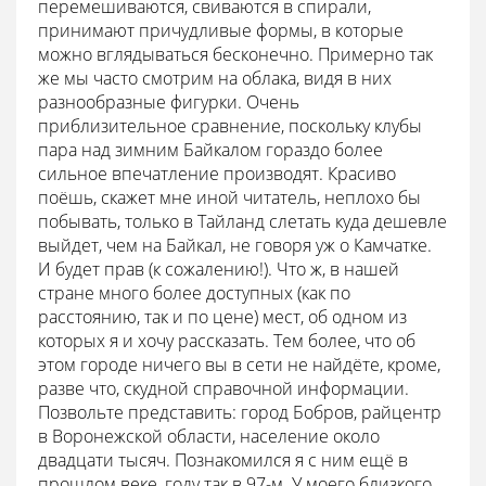
перемешиваются, свиваются в спирали,
принимают причудливые формы, в которые
можно вглядываться бесконечно. Примерно так
же мы часто смотрим на облака, видя в них
разнообразные фигурки. Очень
приблизительное сравнение, поскольку клубы
пара над зимним Байкалом гораздо более
сильное впечатление производят. Красиво
поёшь, скажет мне иной читатель, неплохо бы
побывать, только в Тайланд слетать куда дешевле
выйдет, чем на Байкал, не говоря уж о Камчатке.
И будет прав (к сожалению!). Что ж, в нашей
стране много более доступных (как по
расстоянию, так и по цене) мест, об одном из
которых я и хочу рассказать. Тем более, что об
этом городе ничего вы в сети не найдёте, кроме,
разве что, скудной справочной информации.
Позвольте представить: город Бобров, райцентр
в Воронежской области, население около
двадцати тысяч. Познакомился я с ним ещё в
прошлом веке, году так в 97-м. У моего близкого