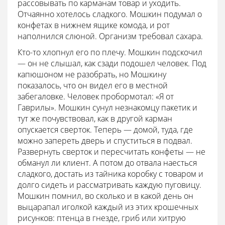
рассовывать по карманам товар и уходить.
Отчаянно хотелось сладкого. Мошкин подумал о
конфетах в нижнем ящике комода, и рот
наполнился слюной. Организм требовал сахара.
Кто-то хлопнул его по плечу. Мошкин подскочил
— он не слышал, как сзади подошел человек. Под
капюшоном не разобрать, но Мошкину
показалось, что он видел его в местной
забегаловке. Человек пробормотал: «Я от
Гаврилы». Мошкин сунул незнакомцу пакетик и
тут же почувствовал, как в другой карман
опускается сверток. Теперь — домой, туда, где
можно запереть дверь и спуститься в подвал.
Развернуть сверток и пересчитать конфеты — не
обманул ли клиент. А потом до отвала наесться
сладкого, достать из тайника коробку с товаром и
долго сидеть и рассматривать каждую пуговицу.
Мошкин помнил, во сколько и в какой день он
выцарапал иголкой каждый из этих крошечных
рисунков: птенца в гнезде, гриб или хитрую