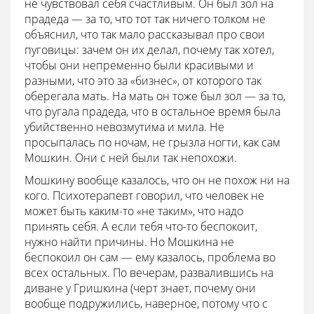
не чувствовал себя счастливым. Он был зол на
прадеда — за то, что тот так ничего толком не
объяснил, что так мало рассказывал про свои
пуговицы: зачем он их делал, почему так хотел,
чтобы они непременно были красивыми и
разными, что это за «бизнес», от которого так
оберегала мать. На мать он тоже был зол — за то,
что ругала прадеда, что в остальное время была
убийственно невозмутима и мила. Не
просыпалась по ночам, не грызла ногти, как сам
Мошкин. Они с ней были так непохожи.
Мошкину вообще казалось, что он не похож ни на
кого. Психотерапевт говорил, что человек не
может быть каким-то «не таким», что надо
принять себя. А если тебя что-то беспокоит,
нужно найти причины. Но Мошкина не
беспокоил он сам — ему казалось, проблема во
всех остальных. По вечерам, развалившись на
диване у Гришкина (черт знает, почему они
вообще подружились, наверное, потому что с