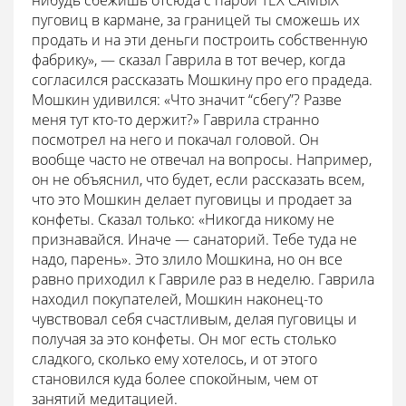
нибудь сбежишь отсюда с парой ТЕХ САМЫХ
пуговиц в кармане, за границей ты сможешь их
продать и на эти деньги построить собственную
фабрику», — сказал Гаврила в тот вечер, когда
согласился рассказать Мошкину про его прадеда.
Мошкин удивился: «Что значит “сбегу”? Разве
меня тут кто-то держит?» Гаврила странно
посмотрел на него и покачал головой. Он
вообще часто не отвечал на вопросы. Например,
он не объяснил, что будет, если рассказать всем,
что это Мошкин делает пуговицы и продает за
конфеты. Сказал только: «Никогда никому не
признавайся. Иначе — санаторий. Тебе туда не
надо, парень». Это злило Мошкина, но он все
равно приходил к Гавриле раз в неделю. Гаврила
находил покупателей, Мошкин наконец-то
чувствовал себя счастливым, делая пуговицы и
получая за это конфеты. Он мог есть столько
сладкого, сколько ему хотелось, и от этого
становился куда более спокойным, чем от
занятий медитацией.