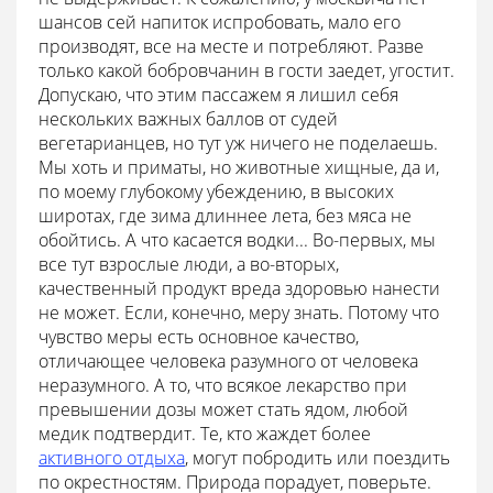
шансов сей напиток испробовать, мало его
производят, все на месте и потребляют. Разве
только какой бобровчанин в гости заедет, угостит.
Допускаю, что этим пассажем я лишил себя
нескольких важных баллов от судей
вегетарианцев, но тут уж ничего не поделаешь.
Мы хоть и приматы, но животные хищные, да и,
по моему глубокому убеждению, в высоких
широтах, где зима длиннее лета, без мяса не
обойтись. А что касается водки... Во-первых, мы
все тут взрослые люди, а во-вторых,
качественный продукт вреда здоровью нанести
не может. Если, конечно, меру знать. Потому что
чувство меры есть основное качество,
отличающее человека разумного от человека
неразумного. А то, что всякое лекарство при
превышении дозы может стать ядом, любой
медик подтвердит. Те, кто жаждет более
активного отдыха
, могут побродить или поездить
по окрестностям. Природа порадует, поверьте.