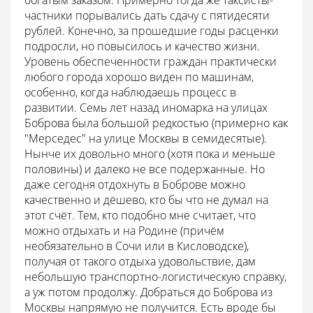
богатым заказом. Примерно тогда же таксисты-
частники порывались дать сдачу с пятидесяти
рублей. Конечно, за прошедшие годы расценки
подросли, но повысилось и качество жизни.
Уровень обеспеченности граждан практически
любого города хорошо виден по машинам,
особенно, когда наблюдаешь процесс в
развитии. Семь лет назад иномарка на улицах
Боброва была большой редкостью (примерно как
"Мерседес" на улице Москвы в семидесятые).
Нынче их довольно много (хотя пока и меньше
половины) и далеко не все подержанные. Но
даже сегодня отдохнуть в Боброве можно
качественно и дёшево, кто бы что не думал на
этот счёт. Тем, кто подобно мне считает, что
можно отдыхать и на Родине (причём
необязательно в Сочи или в Кисловодске),
получая от такого отдыха удовольствие, дам
небольшую транспортно-логистическую справку,
а уж потом продолжу. Добраться до Боброва из
Москвы напрямую не получится. Есть вроде бы