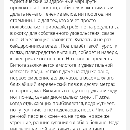
туристические байдарочные маршруты
проложены. Понятно, любителям экстрима там
делать нечего: течение вялое, ни порогов, ни
стремнин. Но для тех, кто хочет просто
полюбоваться природой, гребя не на результат, а
в охотку, для собственного удовольствия, самое
оно. И желающие находятся. Купаясь, я не раз
байдарочников видел. Подплывёт такой турист к
пляжу, плавсредство вытащит, соберёт и наверх,
к электричке поспешает. Но главная прелесть
Битюга заключается в чистоте и удивительной
мягкости воды. Встаю я даже на отдыхе рано,
первое омовение делаю часов в восемь, благо
ближайший деревенский пляж в десяти метрах
от ворот дома. Входишь в воду по грудь, а между
ног по-над самым дном мальки снуют. Позже,
когда отдыхающих прибавляется, вода мутнеет,
но тут уж ничего не поделаешь, песок. Чистый
речной песочек, конечно, не грязь, но всё же
утренние, ранние купания я люблю больше. Вода
выглядит чистой настолько, что так и тянет