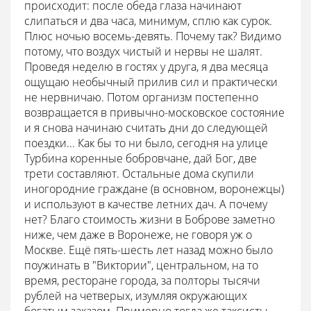
происходит: после обеда глаза начинают
слипаться и два часа, минимум, сплю как сурок.
Плюс ночью восемь-девять. Почему так? Видимо
потому, что воздух чистый и нервы не шалят.
Проведя неделю в гостях у друга, я два месяца
ощущаю необычный прилив сил и практически
не нервничаю. Потом организм постепенно
возвращается в привычно-московское состояние
и я снова начинаю считать дни до следующей
поездки... Как бы то ни было, сегодня на улице
Турбина коренные бобровчане, дай Бог, две
трети составляют. Остальные дома скупили
иногородние граждане (в основном, воронежцы)
и используют в качестве летних дач. А почему
нет? Благо стоимость жизни в Боброве заметно
ниже, чем даже в Воронеже, не говоря уж о
Москве. Ещё пять-шесть лет назад можно было
поужинать в "Виктории", центральном, на то
время, ресторане города, за полторы тысячи
рублей на четверых, изумляя окружающих