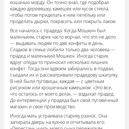
кошачью морду. Он точно знал, где подобрал
каждую деревяшку, камешек или кусок стекла,
чтобы потом приделать к ним петельку или
проделать дырки, покрасить или покрыть лаком.
Все началось с прадеда. Когда Мошкин был
маленьким, старик часто ворчал, что это не дело
— выдавать людям по две конфеты в день.
Сладкое в семье любили только два человека —
прадед и маленький Мошкин. Иногда старик
вдруг откуда-то приносил несколько лишних
конфет. Тогда они вдвоем забирались в подвал,
съедали их и рассматривали прадедову шкатулку.
В ней были пуговицы, каждая — с цветным
рисунком или крошечным камешком. «Это все,
что осталось от моего дела», — вздыхал прадед.
До интервенции у прадеда был свой пуговичный
магазин и свое производство.
Иногда мать устраивала старику разнос. Она
запирала дверь на кухню и отчитывала его:
«Перестань учить моего сына пережиткам