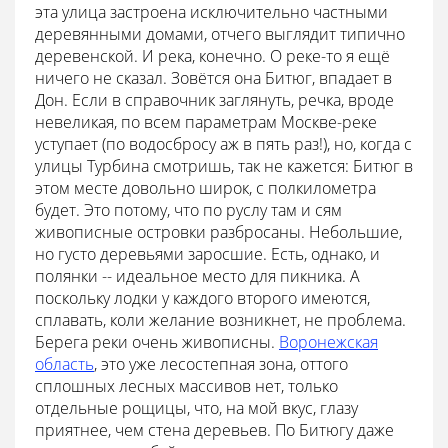
эта улица застроена исключительно частными
деревянными домами, отчего выглядит типично
деревенской. И река, конечно. О реке-то я ещё
ничего не сказал. Зовётся она Битюг, впадает в
Дон. Если в справочник заглянуть, речка, вроде
невеликая, по всем параметрам Москве-реке
уступает (по водосбросу аж в пять раз!), но, когда с
улицы Турбина смотришь, так не кажется: Битюг в
этом месте довольно широк, с полкилометра
будет. Это потому, что по руслу там и сям
живописные островки разбросаны. Небольшие,
но густо деревьями заросшие. Есть, однако, и
полянки -- идеальное место для пикника. А
поскольку лодки у каждого второго имеются,
сплавать, коли желание возникнет, не проблема.
Берега реки очень живописны.
Воронежская
область
, это уже лесостепная зона, оттого
сплошных лесных массивов нет, только
отдельные рощицы, что, на мой вкус, глазу
приятнее, чем стена деревьев. По Битюгу даже