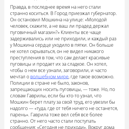
Правда, в последнее время на него стали
странно коситься. В Город приезжал губернатор.
Он остановил Мошкина на улице: «Молодой
человек, скажите, а не ваш ли прадед держал
пуговичный магазин?» Клиенты все чаще
задерживались или не приходили, и каждый раз
у Мошкина сердце уходило в пятки. Он больше
не хотел скрываться, он не видел никакого
преступления в том, что сам делает красивые
пуговицы и продает их за сладкое. Он хотел,
чтобы о нем все узнали, заговорили, и часто
мечтал о
волшебном мире
, где такое возможно.
Полиции в стране не было, законов,
запрещающих носить пуговицы, — тоже. Но, по
словам Гаврилы, если бы кто-то узнал, что
Мошкин берет плату за свой труд, его увезли бы
надолго — «туда, где от тебя ничего не останется,
парень». Гаврила тоже вел себя все более
странно. От него часто стали поступать
сообщения: «Сегодня не приходи». Вокруг дома