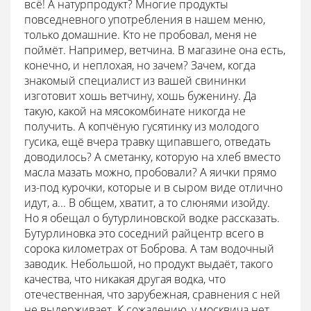
всё! А натурпродукт? Многие продукты
повседневного употребления в нашем меню,
только домашние. Кто не пробовал, меня не
поймёт. Например, ветчина. В магазине она есть,
конечно, и неплохая, но зачем? Зачем, когда
знакомый специалист из вашей свининки
изготовит хошь ветчину, хошь буженину. Да
такую, какой на мясокомбинате никогда не
получить. А копчёную гусятинку из молодого
гусика, ещё вчера травку щипавшего, отведать
доводилось? А сметанку, которую на хлеб вместо
масла мазать можно, пробовали? А яички прямо
из-под курочки, которые и в сыром виде отлично
идут, а... В общем, хватит, а то слюнями изойду.
Но я обещал о бутурлиновской водке рассказать.
Бутурлиновка это соседний райцентр всего в
сорока километрах от Боброва. А там водочный
заводик. Небольшой, но продукт выдаёт, такого
качества, что никакая другая водка, что
отечественная, что зарубежная, сравнения с ней
не выдерживает. К сожалению, у москвича нет