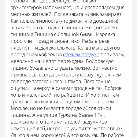
напоминает деревенскую. Не только
архитектурой напоминает, но и распорядком дня
местных жителей. После заката жизнь замирает.
Как только живность (что дикая, что домашняя)
затихает, на вас падает тишина. Нет, не так. Не
тишина, а Тишина с большой буквы. Изредка
простучит поезд и снова тихо. Рыба в реке
плеснёт -- издалека слыхать. Когда мы с другом
перед сном кофеёк на
свежем воздухе
попиваем,
невольно на шёпот переходим. Бобровскую
тишину буквально слушать можно. Вот честно
признаюсь, всегда считал эту фразу глупой, чем-
то вроде затасканного штампа. Пока сам не
ощутил. Наверху, в самом городе не так, Бобров
хоть и маленький, но райцентр. И хотя нет там
трамваев, да и машин ощутимо меньше, чем в
Москве, но не бывает в городе абсолютной
тишины. А на улице Турбина бывает! Тут,
возможно, кто-то из читателей, задумчиво
наморщив лоб, искренне удивится: и это отдых?
Да что в нём хорошего? А это кому как. По работе