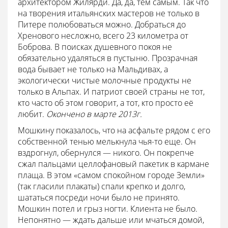
архитектором Жилярди. Да, да, тем самым. Так что
на творения итальянских мастеров не только в
Питере полюбоваться можно. Добраться до
Хренового несложно, всего 23 километра от
Боброва. В поисках душевного покоя не
обязательно удаляться в пустыню. Прозрачная
вода бывает не только на Мальдивах, а
экологически чистые молочные продукты не
только в Альпах. И патриот своей страны не тот,
кто часто об этом говорит, а тот, кто просто её
любит.
Окончено в марте 2013г.
Мошкину показалось, что на асфальте рядом с его
собственной тенью мелькнула чья-то еще. Он
вздрогнул, обернулся — никого. Он покрепче
сжал пальцами целлофановый пакетик в кармане
плаща. В этом «самом спокойном городе Земли»
(так гласили плакаты) спали крепко и долго,
шататься посреди ночи было не принято.
Мошкин потел и грыз ногти. Клиента не было.
Непонятно — ждать дальше или мчаться домой,