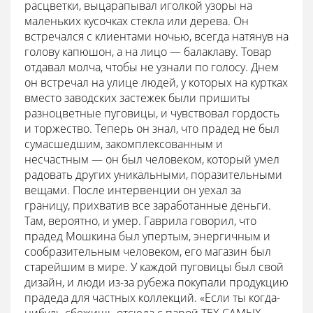
расцветки, выцарапывал иголкой узоры на
маленьких кусочках стекла или дерева. Он
встречался с клиентами ночью, всегда натянув на
голову капюшон, а на лицо — балаклаву. Товар
отдавал молча, чтобы не узнали по голосу. Днем
он встречал на улице людей, у которых на куртках
вместо заводских застежек были пришиты
разноцветные пуговицы, и чувствовал гордость
и торжество. Теперь он знал, что прадед не был
сумасшедшим, закомплексованным и
несчастным — он был человеком, который умел
радовать других уникальными, поразительными
вещами. После интервенции он уехал за
границу, прихватив все заработанные деньги.
Там, вероятно, и умер. Гаврила говорил, что
прадед Мошкина был упертым, энергичным и
сообразительным человеком, его магазин был
старейшим в мире. У каждой пуговицы был свой
дизайн, и люди из-за рубежа покупали продукцию
прадеда для частных коллекций. «Если ты когда-