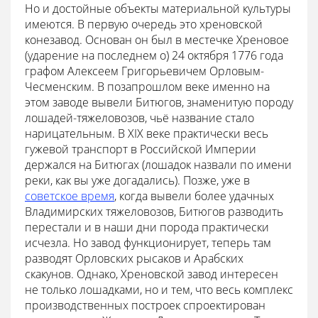
Но и достойные объекты материальной культуры
имеются. В первую очередь это хреновской
конезавод. Основан он был в местечке Хреновое
(ударение на последнем о) 24 октября 1776 года
графом Алексеем Григорьевичем Орловым-
Чесменским. В позапрошлом веке именно на
этом заводе вывели Битюгов, знаменитую породу
лошадей-тяжеловозов, чьё название стало
нарицательным. В XIX веке практически весь
гужевой транспорт в Российской Империи
держался на Битюгах (лошадок назвали по имени
реки, как вы уже догадались). Позже, уже в
советское время
, когда вывели более удачных
Владимирских тяжеловозов, Битюгов разводить
перестали и в наши дни порода практически
исчезла. Но завод функционирует, теперь там
разводят Орловских рысаков и Арабских
скакунов. Однако, Хреновской завод интересен
не только лошадками, но и тем, что весь комплекс
производственных построек спроектирован