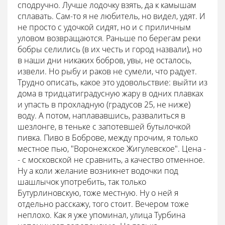
сподручно. Лучше лодочку взять, да к камышам
сплавать. Сам-то я не любитель, но видел, удят. И
не просто с удочкой сидят, но и с приличным
уловом возвращаются. Раньше по берегам реки
бобры селились (в их честь и город назвали), но
в наши дни никаких бобров, увы, не осталось,
извели. Но рыбу и раков не сумели, что радует.
Трудно описать, какое это удовольствие: выйти из
дома в тридцатиградусную жару в одних плавках
и упасть в прохладную (градусов 25, не ниже)
воду. А потом, наплававшись, развалиться в
шезлонге, в теньке с запотевшей бутылочкой
пивка. Пиво в Боброве, между прочим, я только
местное пью, "Воронежское Жигулевское". Цена -
- с московской не сравнить, а качество отменное.
Ну а коли желание возникнет водочки под
шашлычок употребить, так только
Бутурлиновскую, тоже местную. Ну о ней я
отдельно расскажу, того стоит. Вечером тоже
неплохо. Как я уже упоминал, улица Турбина