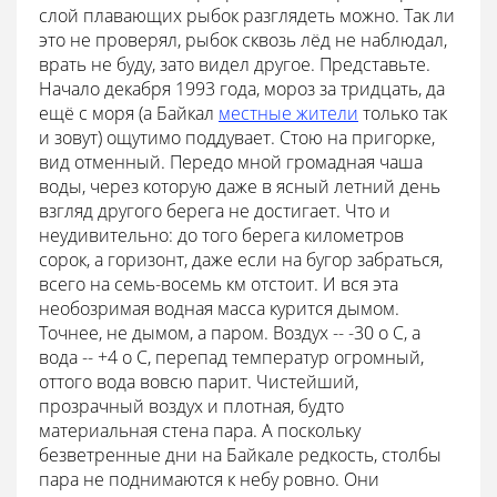
слой плавающих рыбок разглядеть можно. Так ли
это не проверял, рыбок сквозь лёд не наблюдал,
врать не буду, зато видел другое. Представьте.
Начало декабря 1993 года, мороз за тридцать, да
ещё с моря (а Байкал
местные жители
только так
и зовут) ощутимо поддувает. Стою на пригорке,
вид отменный. Передо мной громадная чаша
воды, через которую даже в ясный летний день
взгляд другого берега не достигает. Что и
неудивительно: до того берега километров
сорок, а горизонт, даже если на бугор забраться,
всего на семь-восемь км отстоит. И вся эта
необозримая водная масса курится дымом.
Точнее, не дымом, а паром. Воздух -- -30 о С, а
вода -- +4 о С, перепад температур огромный,
оттого вода вовсю парит. Чистейший,
прозрачный воздух и плотная, будто
материальная стена пара. А поскольку
безветренные дни на Байкале редкость, столбы
пара не поднимаются к небу ровно. Они