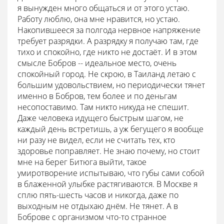
я вынужден много общаться и от этого устаю.
Работу люблю, она мне нравится, но устаю.
Накопившееся за полгода нервное напряжение
требует разрядки. А разрядку я получаю там, где
тихо и спокойно, где никто не достаёт. И в этом
смысле Бобров -- идеальное место, очень
спокойный город. Не скрою, в Таиланд летаю с
большим удовольствием, но периодически тянет
именно в Бобров, тем более и по деньгам
несопоставимо. Там никто никуда не спешит.
Даже человека идущего быстрым шагом, не
каждый день встретишь, а уж бегущего я вообще
ни разу не видел, если не считать тех, кто
здоровье поправляет. Не знаю почему, но стоит
мне на берег Битюга выйти, такое
умиротворение испытываю, что губы сами собой
в блаженной улыбке растягиваются. В Москве я
сплю пять-шесть часов и никогда, даже по
выходным не отдыхаю днём. Не тянет. А в
Боброве с организмом что-то странное