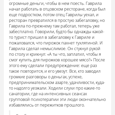
огромные деньги, чтобы в нем поесть. Гаврила
начал работать в отцовском ресторане, когда был
еще подростком, потом отец Гаврилы уехал, и
ресторан превратился в простую забегаловку, но
Гаврила по-прежнему там работал, теперь уже
забесплатно. Говорили, будто бы однажды какой-
то турист пришел в забегаловку к Гавриле и
пожаловался, что пирожок пахнет тухлятиной. И
Гаврила сделал немыслимое. Он стукнул рукой
по столу и крикнул: «А ты что, заплатил, чтобы я
смог купить для пирожков хорошее мясо?» После
этого ему сделали предупреждение: еще раз
такое повторится, и его увезут. Все, кто заводил
громкие разговоры о деньгах, успехе,
предпринимательском азарте, удачливости, куда-
то надолго уезжали. Ходили слухи про какие-то
санатории, где на интенсивных сеансах
групповой психотерапии эти люди окончательно
избавлялись от пережитков прошлого.