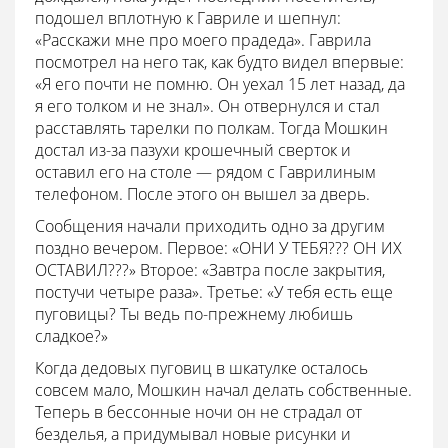
подошел вплотную к Гавриле и шепнул:
«Расскажи мне про моего прадеда». Гаврила
посмотрел на него так, как будто видел впервые:
«Я его почти не помню. Он уехал 15 лет назад, да
я его толком и не знал». Он отвернулся и стал
расставлять тарелки по полкам. Тогда Мошкин
достал из-за пазухи крошечный сверток и
оставил его на столе — рядом с Гаврилиным
телефоном. После этого он вышел за дверь.
Сообщения начали приходить одно за другим
поздно вечером. Первое: «ОНИ У ТЕБЯ??? ОН ИХ
ОСТАВИЛ???» Второе: «Завтра после закрытия,
постучи четыре раза». Третье: «У тебя есть еще
пуговицы? Ты ведь по-прежнему любишь
сладкое?»
Когда дедовых пуговиц в шкатулке осталось
совсем мало, Мошкин начал делать собственные.
Теперь в бессонные ночи он не страдал от
безделья, а придумывал новые рисунки и