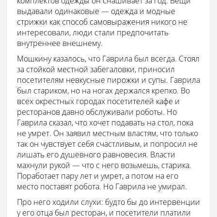
комплектов одежды он снашивает за год. Вещи
выдавали одинаковые — одежда и модные
стрижки как способ самовыражения никого не
интересовали, люди стали предпочитать
внутреннее внешнему.
Мошкину казалось, что Гаврила был всегда. Стоял
за стойкой местной забегаловки, приносил
посетителям невкусные пирожки и супы. Гаврила
был стариком, но на ногах держался крепко. Во
всех окрестных городах посетителей кафе и
ресторанов давно обслуживали роботы. Но
Гаврила сказал, что хочет подавать на стол, пока
не умрет. Он заявил местным властям, что только
так он чувствует себя счастливым, и попросил не
лишать его душевного равновесия. Власти
махнули рукой — что с него возьмешь, старика.
Поработает пару лет и умрет, а потом на его
место поставят робота. Но Гаврила не умирал.
Про него ходили слухи: будто бы до интервенции
у его отца был ресторан, и посетители платили