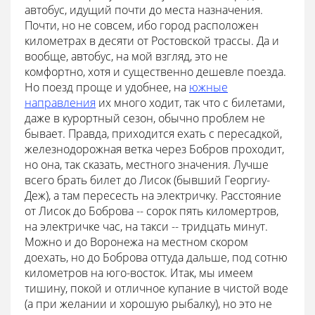
автобус, идущий почти до места назначения.
Почти, но не совсем, ибо город расположен
километрах в десяти от Ростовской трассы. Да и
вообще, автобус, на мой взгляд, это не
комфортно, хотя и существенно дешевле поезда.
Но поезд проще и удобнее, на
южные
направления
их много ходит, так что с билетами,
даже в курортный сезон, обычно проблем не
бывает. Правда, приходится ехать с пересадкой,
железнодорожная ветка через Бобров проходит,
но она, так сказать, местного значения. Лучше
всего брать билет до Лисок (бывший Георгиу-
Деж), а там пересесть на электричку. Расстояние
от Лисок до Боброва -- сорок пять киломертров,
на электричке час, на такси -- тридцать минут.
Можно и до Воронежа на местном скором
доехать, но до Боброва оттуда дальше, под сотню
километров на юго-восток. Итак, мы имеем
тишину, покой и отличное купание в чистой воде
(а при желании и хорошую рыбалку), но это не