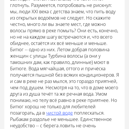
глотнуть. Разумеется, попробовать не рискнул:
мы, люди XXI века с детства знаем, что пить воду
из открытых водоёмов не следует. Но скажите
честно, много ли вы знаете мест, где можно
волосы прямо в реке помыть? Они есть, конечно,
но не на каждом шагу встречаются и, что всего
обиднее, остаётся их всё меньше и меньше.
Битюг -- одно из них. Летом добрая половина
женщин с улицы Турбина волосы (а они у
тамошних дам, как правило, длинные) моют в
Битюге. Вода мягчайшая, оттого и причёска
получается пышной без всяких кондиционеров. Я
и сам в реке не раз мылся, это гораздо приятней,
чем под душем. Несмотря на то, что в доме моего
друга из душа течёт та же речная вода. Умом
понимаю, но телу всё равно в реке приятнее. Но
Битюг хорош не только для любителей
позагорать, да в
чистой воде
поплескаться.
Рыбакам раздолье не меньшее. Единственное
неудобство -- с берега ловить не очень