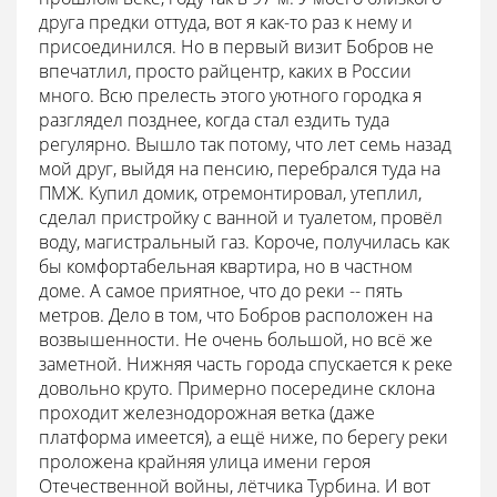
друга предки оттуда, вот я как-то раз к нему и
присоединился. Но в первый визит Бобров не
впечатлил, просто райцентр, каких в России
много. Всю прелесть этого уютного городка я
разглядел позднее, когда стал ездить туда
регулярно. Вышло так потому, что лет семь назад
мой друг, выйдя на пенсию, перебрался туда на
ПМЖ. Купил домик, отремонтировал, утеплил,
сделал пристройку с ванной и туалетом, провёл
воду, магистральный газ. Короче, получилась как
бы комфортабельная квартира, но в частном
доме. А самое приятное, что до реки -- пять
метров. Дело в том, что Бобров расположен на
возвышенности. Не очень большой, но всё же
заметной. Нижняя часть города спускается к реке
довольно круто. Примерно посередине склона
проходит железнодорожная ветка (даже
платформа имеется), а ещё ниже, по берегу реки
проложена крайняя улица имени героя
Отечественной войны, лётчика Турбина. И вот