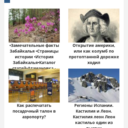
•Замечательные факты
Открытие америки,
Забайкалья •Страницы
или как колумб по
истории •История
протоптанной дорожке
Забайкалья•Каталог
ходил
статей•Атамановка -
Онлайн•
Забайкальский край:
цифры и факты
Как распечатать
Регионы Испании.
посадочный талон в
Кастилия и Леон.
аэропорту?
Кастилия леон Леон
кастильо один из