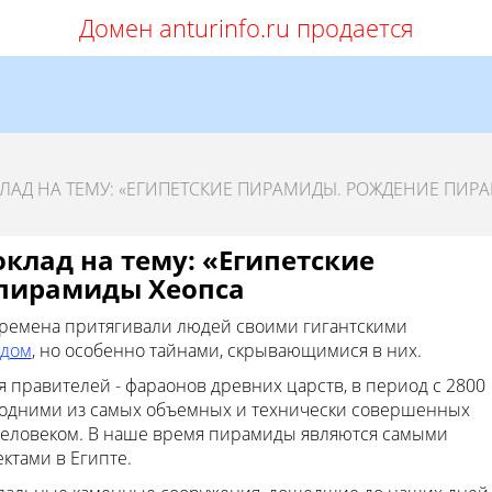
Домен anturinfo.ru продается
ЛАД НА ТЕМУ: «ЕГИПЕТСКИЕ ПИРАМИДЫ. РОЖДЕНИЕ ПИР
клад на тему: «Египетские
пирамиды Хеопса
времена притягивали людей своими гигантскими
дом
, но особенно тайнами, скрывающимися в них.
 правителей - фараонов древних царств, в период с 2800
ся одними из самых объемных и технически совершенных
человеком. В наше время пирамиды являются самыми
тами в Египте.