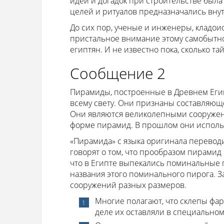
идей и догадок при строительстве была
целей и ритуалов предназначались вн
До сих пор, ученые и инженеры, кладои
пристальное внимание этому самобытн
египтян. И не известно пока, сколько т
Сообщение 2
Пирамиды, построенные в Древнем Егип
всему свету. Они признаны составляющ
Они являются великолепными сооружени
форме пирамид. В прошлом они использ
«Пирамида» с языка оригинала переводи
говорят о том, что прообразом пирамид 
что в Египте выпекались поминальные
названия этого поминального пирога. З
сооружений разных размеров.
Многие полагают, что склепы фа
деле их оставляли в специальном