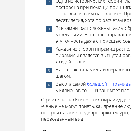
Одна из исторических теорий гла
построена при помощи принципа 
пользовались им на практике. Пр
десятилетия, хотя по расчетам вр
Все камни расположены таким обр
между ними. Этот факт поражает 
эту точность даже с помощью со
Каждая из сторон пирамид распол
пирамиды является выгнутой ровн
каждой грани.
На стенах пирамиды изображено т
шагом.
Высота самой
большой пирамид
миллионов тонн. И занимает площ
Строительство Египетских пирамид до с
ученые не могут понять, как древние л
построить такие шедевры архитектуры,
первозданный вид.