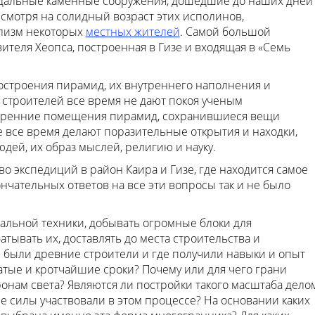
дальные каменные сооружения, дошедшие до наших дней
смотря на солидный возраст этих исполинов,
лизм некоторых
местных жителей
. Самой большой
теля Хеопса, построенная в Гизе и входящая в «Семь
остроения пирамид, их внутреннего наполнения и
 строителей все время не дают покоя ученым
нутренние помещения пирамид, сохранившиеся вещи
 все время делают поразительные открытия и находки,
ей, их образ мыслей, религию и науку.
о экспедиций в район Каира и Гизе, где находится самое
нчательных ответов на все эти вопросы так и не было
альной техники, добывать огромные блоки для
атывать их, доставлять до места строительства и
 были древние строители и где получили навыки и опыт
тые и кротчайшие сроки? Почему или для чего грани
онам света? Являются ли постройки такого масштаба дело
ие силы участвовали в этом процессе? На основании каких