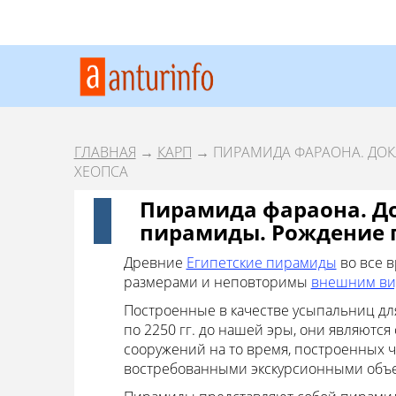
ГЛАВНАЯ
→
КАРП
→ ПИРАМИДА ФАРАОНА. ДОК
ХЕОПСА
Пирамида фараона. До
пирамиды. Рождение 
Древние
Египетские пирамиды
во все 
размерами и неповторимы
внешним ви
Построенные в качестве усыпальниц для
по 2250 гг. до нашей эры, они являют
сооружений на то время, построенных 
востребованными экскурсионными объек