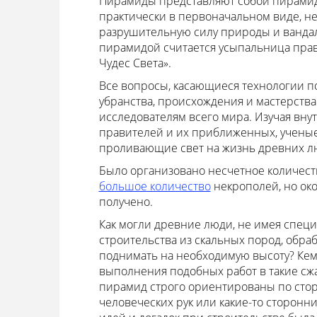
Пирамиды представляют собой пирами
практически в первоначальном виде, не
разрушительную силу природы и ванда
пирамидой считается усыпальница прави
Чудес Света».
Все вопросы, касающиеся технологии п
убранства, происхождения и мастерства
исследователям всего мира. Изучая в
правителей и их приближенных, ученые
проливающие свет на жизнь древних люд
Было организовано несчетное количеств
большое количество
некрополей, но око
получено.
Как могли древние люди, не имея специ
строительства из скальных пород, обраб
поднимать на необходимую высоту? Кем
выполнения подобных работ в такие сжа
пирамид строго ориентированы по стор
человеческих рук или какие-то сторонн