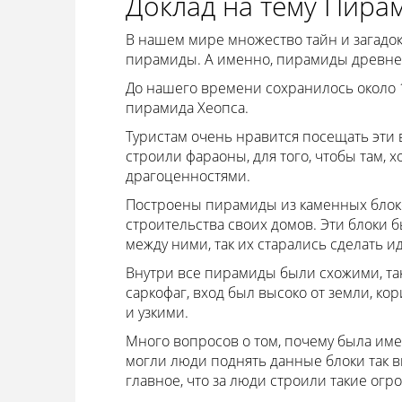
Доклад на тему Пира
В нашем мире множество тайн и загадок,
пирамиды. А именно, пирамиды древнег
До нашего времени сохранилось около 1
пирамида Хеопса.
Туристам очень нравится посещать эти 
строили фараоны, для того, чтобы там, 
драгоценностями.
Построены пирамиды из каменных блоков
строительства своих домов. Эти блоки б
между ними, так их старались сделать 
Внутри все пирамиды были схожими, так 
саркофаг, вход был высоко от земли, к
и узкими.
Много вопросов о том, почему была имен
могли люди поднять данные блоки так в
главное, что за люди строили такие ог