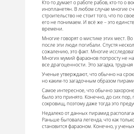
Кто-то думает о работе рабов, кто-то 
инопланетян. В любом случае многие счи
строительство не стоит того, что по св
его не понимаем. И всё же – это единст
времени.
Многие говорят о мистике этих мест. В
после эти люди погибали. Спустя нескол
сожалению, это факт. Многие исследовате
Многих мумий фараонов попросту не наш
все драгоценности. Это загадка, трудна
Ученые утверждают, что обычно на срок
но каким-то загадочным образом пирами
Самое интересное, что обычно захороне
было это принято. Конечно, до сих пор
сокровищ, поэтому даже тогда это пред
Недалеко от данных пирамид располагает
Раньше бытовала легенда, что как только 
становится фараоном. Конечно, у учены