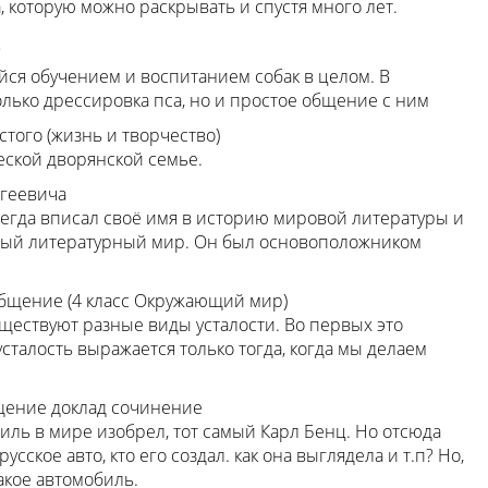
, которую можно раскрывать и спустя много лет.
?
йся обучением и воспитанием собак в целом. В
олько дрессировка пса, но и простое общение с ним
того (жизнь и творчество)
еской дворянской семье.
геевича
егда вписал своё имя в историю мировой литературы и
новый литературный мир. Он был основоположником
ообщение (4 класс Окружающий мир)
существуют разные виды усталости. Во первых это
усталость выражается только тогда, когда мы делаем
щение доклад сочинение
иль в мире изобрел, тот самый Карл Бенц. Но отсюда
усское авто, кто его создал. как она выглядела и т.п? Но,
такое автомобиль.