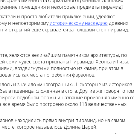
 выбрана именно эта форма многогранника? Для каких
утренние помещения и некоторые предметы пирамид?
скатели и просто любители приключений, уделяют
ому и неповторимому
историческому наследию
древних
айн и открытий еще скрывается за толщами стен пирамид.
те, являются величайшим памятником архитектуры, по
ей семи чудес света признаны Пирамиды Хеопса и Гизы.
ями, воздвигнутыми полностью из камня, при этом в
овались как места погребения фараонов.
лось и значило «многогранник». Некоторые из историков
была пшеница, сложенная в стога. Другие же говорят о том
 пироги подобной формы и название произошло именно о
а все время было построено около 118 величественных
раонов находились прямо внутри пирамид, но на самом
 месте, которое называлось Долина Царей.