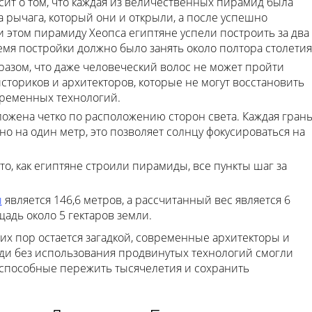
сит о том, что каждая из величественных пирамид была
рычага, который они и открыли, а после успешно
и этом пирамиду Хеопса египтяне успели построить за два
емя постройки должно было занять около полтора столетия
азом, что даже человеческий волос не может пройти
историков и архитекторов, которые не могут восстановить
временных технологий.
ожена четко по расположению сторон света. Каждая гран
о на один метр, это позволяет солнцу фокусироваться на
о, как египтяне строили пирамиды, все пункты шаг за
ы
является 146,6 метров, а рассчитанный вес является 6
адь около 5 гектаров земли.
их пор остается загадкой, современные архитекторы и
юди без использования продвинутых технологий смогли
 способные пережить тысячелетия и сохранить