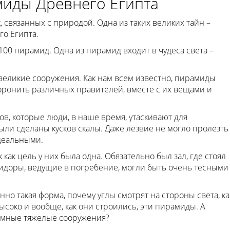
миды Древнего Египта
 связанных с природой. Одна из таких великих тайн –
о Египта.
00 пирамид. Одна из пирамид входит в чудеса света –
великие сооружения. Как нам всем известно, пирамиды
хоронить различных правителей, вместе с их вещами и
, которые люди, в наше время, утаскивают для
ыли сделаны кусков скалы. Даже лезвие не могло пролезть
идеальными.
как цель у них была одна. Обязательно был зал, где стоял
оридоры, ведущие в погребение, могли быть очень тесными
но такая форма, почему углы смотрят на стороны света, ка
ысоко и вообще, как они строились, эти пирамиды. А
ромные тяжелые сооружения?