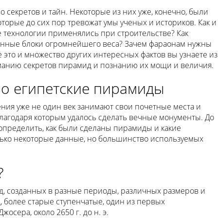
 секретов и тайн. Некоторые из них уже, конечно, были
оторые до сих пор тревожат умы ученых и историков. Как и
е технологии применялись при строительстве? Как
енные блоки огромнейшего веса? Зачем фараонам нужны
это и множество других интересных фактов вы узнаете из
иманию секретов пирамид и познанию их мощи и величия.
о египетские пирамиды
ия уже не один век занимают свои почетные места и
благодаря которым удалось сделать вечные монументы. До
определить, как были сделаны пирамиды и какие
ько некоторые данные, но большинство используемых
?
д, созданных в разные периоды, различных размеров и
, более старые ступенчатые, один из первых
сера, около 2650 г. до н. э.