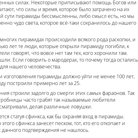
о военных силах. Некоторые приписывают помощь Богов или
тают, что силы и время, которое было затрачено на их
оей сути пирамиды бессмысленны, либо смысл есть, но мы
венно чудо света, которое всё-таки сохранилось до нашего
о многих пирамидах происходили всякого рода раскопки, и
ько лет те люди, которые открыли пирамиду погибли, к
ли говорят, что вовсе нет там тех, кого хоронили там.
ли. Если говорить о мародерах, то почему тогда остались
я для нашего человечества.
и изготовления пирамиды должно уйти не менее 100 лет,
ду построили примерно лет за 25.
ния строили задолго до смерти этих самых фараонов. Так
, гробницы часто грабят так называемые любители
усматривали, делая различные ловушки.
ся статуя сфинкса, как бы охраняя вход в пирамиды.
этого сфинкса занесет песком, тот, кто его откопает и
х данного подтверждения не нашлось.