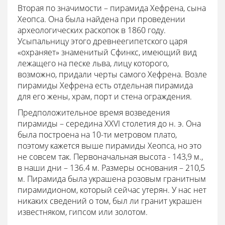
Вторая по значимости – пирамида Хефрена, сына
Хеопса. Она была найдена при проведении
археологических раскопок в 1860 году.
Усыпальницу этого древнеегипетского царя
«охраняет» знаменитый Сфинкс, имеющий вид
лежащего на песке льва, лицу которого,
возможно, придали черты самого Хефрена. Возле
пирамиды Хефрена есть отдельная пирамида
для его жены, храм, порт и стена ограждения.
Предположительное время возведения
пирамиды – середина XXVI столетия до н. э. Она
была построена на 10-ти метровом плато,
поэтому кажется выше пирамиды Хеопса, но это
не совсем так. Первоначальная высота - 143,9 м.,
в наши дни – 136.4 м. Размеры основания – 210,5
м. Пирамида была украшена розовым гранитным
пирамидионом, который сейчас утерян. У нас нет
никаких сведений о том, был ли гранит украшен
известняком, гипсом или золотом.