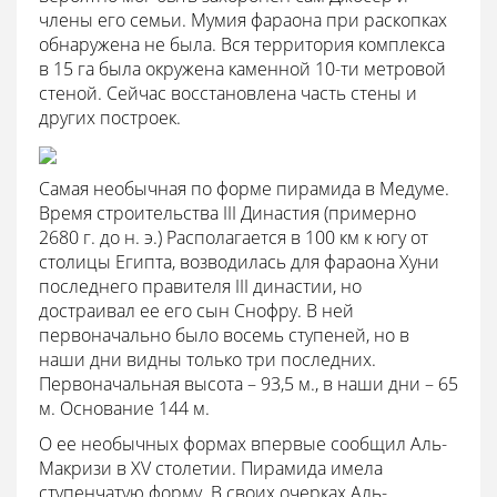
члены его семьи. Мумия фараона при раскопках
обнаружена не была. Вся территория комплекса
в 15 га была окружена каменной 10-ти метровой
стеной. Сейчас восстановлена часть стены и
других построек.
Самая необычная по форме пирамида в Медуме.
Время строительства III Династия (примерно
2680 г. до н. э.) Располагается в 100 км к югу от
столицы Египта, возводилась для фараона Хуни
последнего правителя III династии, но
достраивал ее его сын Снофру. В ней
первоначально было восемь ступеней, но в
наши дни видны только три последних.
Первоначальная высота – 93,5 м., в наши дни – 65
м. Основание 144 м.
О ее необычных формах впервые сообщил Аль-
Макризи в XV столетии. Пирамида имела
ступенчатую форму. В своих очерках Аль-