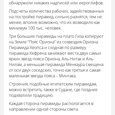
обнаружили никаких надписей или иероглифов.
Подсчеты количества рабочих, задействованных
на постройке пирамид, сильно разнятся, тем не
менее, вполне возможно, что их возводило как
минимум 100 тыс. человек.
Три большие пирамиды на плато Гиза копируют
на Земле “Пояс Ориона” из созвездия Ориона.
Пирамида Хеопса и сходная по размеру
пирамида Хефрена занимают места двух самых
ярких звезд пояса Ориона, Аль-Нитак и Аль-
Нилам, а меньшая пирамида Менкаура смещена
от оси двух соседских, точно как третья и самая
маленькая звезда пояса – Минтака.
Строения, подобные египетским пирамидам,
можно встретить также в Судане, где позднее
подхватили традицию.
Каждая сторона пирамиды распологается в
направлении одной стороны света.