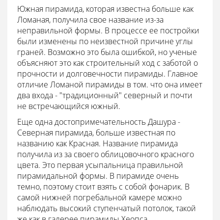
Южная пирамида, которая известна больше как
Ломаная, получила свое название из-за
неправильной формы. В процессе ее постройки
были изменены по неизвестной причине углы
граней. Возможно это была ошибкой, но ученые
объясняют это как строительный ход с заботой о
прочности и долговечности пирамиды. Главное
отличие Ломаной пирамиды в том. что она имеет
два входа - "традиционный" северный и почти
не встречающийся южный.
Еще одна достопримечательность Дашура -
Северная пирамида, больше известная по
названию как Красная. Название пирамида
получила из за своего облицовочного красного
цвета. Это первая усыпальница правильной
пирамидальной формы. В пирамиде очень
темно, поэтому стоит взять с собой фонарик. В
самой нижней погребальной камере можно
наблюдать высокий ступенчатый потолок, такой
же как в галерее пирамиды Хеопса.