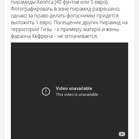
пирамиды Хеопса (40 фунтов или 5 евро).
Фотографировать в зоне пирамид разрешено,
однако за право делать фотоснимки придется
выложить 1 евро. Посещение других пирамид на
территории Гизы – к примеру, матери и жены
фараона Хефрена – не оплачивается.