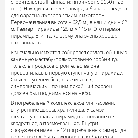
строительства III Династия (примерно 2650 г. до
н. э.). Находится в селе Саккара, и была возведена
для фараона Джосера самим Имхотепом.
Первоначальная высота – 62,5 м., в наши дни – 62
м. Размер пирамиды 125 м × 115 м. Это первая
пирамида Египта, ко всему она очень хорошо
сохранилась.
Изначально Имхотеп собирался создать обычную
каменную мастабу (прямоугольную гробницу).
Только в процессе строительства она
превратилась в первую ступенчатую пирамиду.
Смысл ступеней был, как считается,
символическим - по ним покойный фараон
должен был подниматься на небо.
В погребальный комплекс входили часовни,
внутренние дворы, хранилища. У самой
шестиступенчатой пирамиды основание не
квадратное, а прямоугольное. Внутри
сооружения имеется 12 погребальных камер, где
вероятно мог быть захоронен сам Джосер и