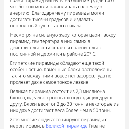
Грани пирамид выгнуты на один метр, для того
что бы они могли накапливать солнечную
энергию. Благодаря чему пирамиды могли
достигать тысячи градусов и издавать
непонятный гул от такого накала.
Несмотря на сильную жару, которая царит вокруг
пирамид, температура в них самих в
действительности остается сравнительно
постоянной и держится в районе 20° С.
Египетские пирамиды обладают еще такой
особенностью. Каменные блоки расположены
так, что между ними вовсе нет зазоров, туда не
пролезет даже самое тонкое лезвие.
Великая пирамида состоит из 2,3 миллиона
блоков, идеально ровных и подходящих друг к
другу. Блоки весят от 2 до 30 тонн, а некоторые из
них даже достигают веса более чем в 50 тонн.
Хотя многие люди ассоциируют пирамиды с
иероглифами, в
Великой пирамиде
Гиза не