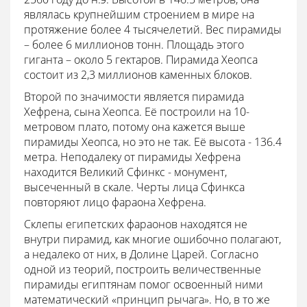
являлась крупнейшим строением в мире на
протяжение более 4 тысячелетий. Вес пирамиды
– более 6 миллионов тонн. Площадь этого
гиганта – около 5 гектаров. Пирамида Хеопса
состоит из 2,3 миллионов каменных блоков.
Второй по значимости является пирамида
Хефрена, сына Хеопса. Её построили на 10-
метровом плато, потому она кажется выше
пирамиды Хеопса, но это не так. Её высота - 136.4
метра. Неподалеку от пирамиды Хефрена
находится Великий Сфинкс - монумент,
высеченный в скале. Черты лица Сфинкса
повторяют лицо фараона Хефрена.
Склепы египетских фараонов находятся не
внутри пирамид, как многие ошибочно полагают,
а недалеко от них, в Долине Царей. Согласно
одной из теорий, построить величественные
пирамиды египтянам помог освоенный ними
математический «принцип рычага». Но, в то же