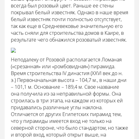
всегда был розовый цвет. Раньше ее стены
покрывал белый известняк. Однако в наше время
белый известняк почти полностью отсутствует,
так как еще в Средневековье значительную его
часть сняли для строительства домов в Каире, в
результате чего обнажился розоватый известняк.
Неподалеку от Розовой располагается Ломаная
(«срезанная» или «ромбовидная») пирамида.
Время строительства IV династия (XXVI век до н.
э.) Первоначальная высота – 104,7 м., в наши дни
– 101,1 м. Основание – 189,4 м. Свое название
она получила из-за неправильной формы. Она
строилась в три этапа, на каждом из которых ей
придавались различные углы наклона.
Отличается от других Египетских пирамид тем,
что у пирамиды имеется вход не только на
северной стороне, что было стандартом, но также
и второй вход, который открыт выше, на