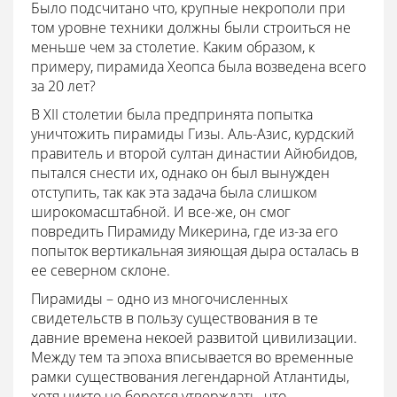
Было подсчитано что, крупные некрополи при
том уровне техники должны были строиться не
меньше чем за столетие. Каким образом, к
примеру, пирамида Хеопса была возведена всего
за 20 лет?
В XII столетии была предпринята попытка
уничтожить пирамиды Гизы. Аль-Азис, курдский
правитель и второй султан династии Айюбидов,
пытался снести их, однако он был вынужден
отступить, так как эта задача была слишком
широкомасштабной. И все-же, он смог
повредить Пирамиду Микерина, где из-за его
попыток вертикальная зияющая дыра осталась в
ее северном склоне.
Пирамиды – одно из многочисленных
свидетельств в пользу существования в те
давние времена некоей развитой цивилизации.
Между тем та эпоха вписывается во временные
рамки существования легендарной Атлантиды,
хотя никто не берется утверждать, что