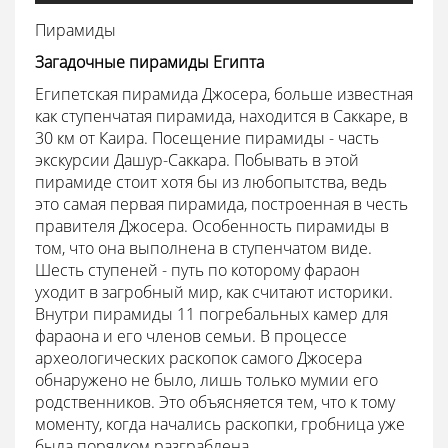
Пирамиды
Загадочные пирамиды Египта
Египетская пирамида Джосера, больше известная
как ступенчатая пирамида, находится в Саккаре, в
30 км от Каира. Посещение пирамиды - часть
экскурсии Дашур-Саккара. Побывать в этой
пирамиде стоит хотя бы из любопытства, ведь
это самая первая пирамида, построенная в честь
правителя Джосера. Особенность пирамиды в
том, что она выполнена в ступенчатом виде.
Шесть ступеней - путь по которому фараон
уходит в загробный мир, как считают историки.
Внутри пирамиды 11 погребальных камер для
фараона и его членов семьи. В процессе
археологических раскопок самого Джосера
обнаружено не было, лишь только мумии его
родственников. Это объясняется тем, что к тому
моменту, когда начались раскопки, гробница уже
была порядком разграблена.