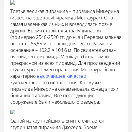
Третья великая пирамида – пирамида Микерина
(известна еще как «Пирамида Менкаура»). Она
самая маленькая из них, и возводилась позже
других. Время строительства IV династия
(примерно 2540-2520 гг. до н. э.) Первоначальная
высота – 65,55 м., в наши дни – 62 м. Размеры
основания – 102,2 × 104,6 м. По свидетельствам
очевидцев, пирамида Менкаура была самой
прекрасной из всех пирамид. Для произведений
скульптуры времен правления Менкаура было
характерно
высочайшее качество
художественного исполнения. К тому же,
пирамида Микерина ознаменовала конец эпохи
больших пирамид. Все последующие
сооружение были небольшого размера.
Одной из крупнейших в Египте считается
ступенчатая пирамида Джосера. Время