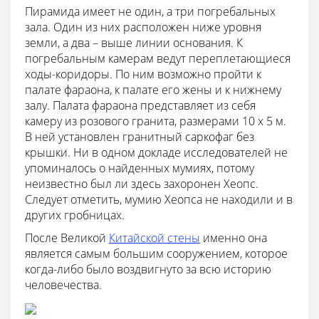
Пирамида имеет не один, а три погребальных
зала. Один из них расположен ниже уровня
земли, а два – выше линии основания. К
погребальным камерам ведут переплетающиеся
ходы-коридоры. По ним возможно пройти к
палате фараона, к палате его жены и к нижнему
залу. Палата фараона представляет из себя
камеру из розового гранита, размерами 10 х 5 м.
В ней установлен гранитный саркофаг без
крышки. Ни в одном докладе исследователей не
упоминалось о найденных мумиях, потому
неизвестно был ли здесь захоронен Хеопс.
Следует отметить, мумию Хеопса не находили и в
других гробницах.
После Великой
Китайской стены
именно она
является самым большим сооружением, которое
когда-либо было воздвигнуто за всю историю
человечества.