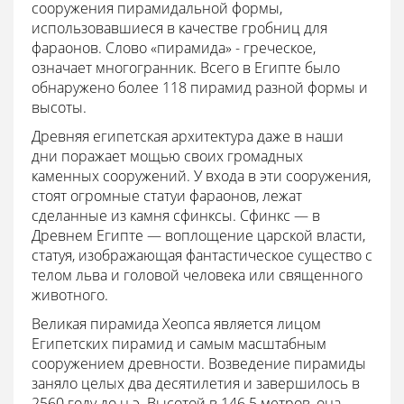
сооружения пирамидальной формы,
использовавшиеся в качестве гробниц для
фараонов. Слово «пирамида» - греческое,
означает многогранник. Всего в Египте было
обнаружено более 118 пирамид разной формы и
высоты.
Древняя египетская архитектура даже в наши
дни поражает мощью своих громадных
каменных сооружений. У входа в эти сооружения,
стоят огромные статуи фараонов, лежат
сделанные из камня сфинксы. Сфинкс — в
Древнем Египте — воплощение царской власти,
статуя, изображающая фантастическое существо с
телом льва и головой человека или священного
животного.
Великая пирамида Хеопса является лицом
Египетских пирамид и самым масштабным
сооружением древности. Возведение пирамиды
заняло целых два десятилетия и завершилось в
2560 году до н.э. Высотой в 146.5 метров, она