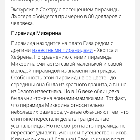
Экскурсия в Саккару с посещением пирамиды
Джосера обойдется примерно в 80 долларов с
человека.
Пирамида Микерина
Пирамида находится на плато Гиза рядом с
другими
известными пирамидами
- Хеопса и
Хефрена. По сравнению с ними пирамида
Микерина считается самой маленькой и самой
молодой пирамидой из знаменитой триады.
Особенность этой пирамиды в ее цвете - до
середины она была из красного гранита, а выше
из белого известняка. Но в 16 веке облицовка
была уничтожена воинами-мамлюками. Тот факт,
что пирамида Микерина относительно
небольших размеров, ученые объясняют тем, что
египтяне перестали делать грандиозные
усыпальницы. Но не смотря на это пирамида не
перестает удивлять ученых и путешественников.
К примеру, самый большой блок из камня весит