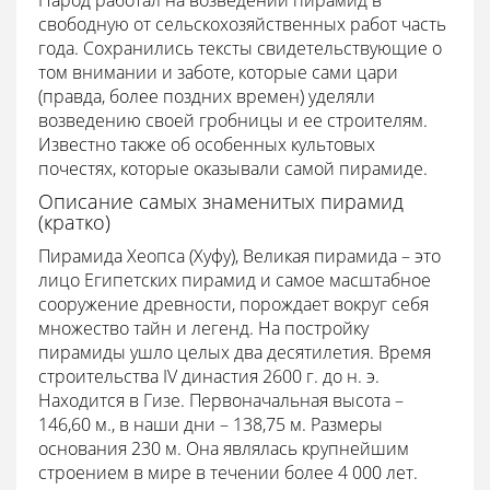
Народ работал на возведении пирамид в
свободную от сельскохозяйственных работ часть
года. Сохранились тексты свидетельствующие о
том внимании и заботе, которые сами цари
(правда, более поздних времен) уделяли
возведению своей гробницы и ее строителям.
Известно также об особенных культовых
почестях, которые оказывали самой пирамиде.
Описание самых знаменитых пирамид
(кратко)
Пирамида Хеопса (Хуфу), Великая пирамида – это
лицо Египетских пирамид и самое масштабное
сооружение древности, порождает вокруг себя
множество тайн и легенд. На постройку
пирамиды ушло целых два десятилетия. Время
строительства IV династия 2600 г. до н. э.
Находится в Гизе. Первоначальная высота –
146,60 м., в наши дни – 138,75 м. Размеры
основания 230 м. Она являлась крупнейшим
строением в мире в течении более 4 000 лет.