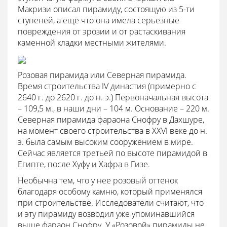
Макризи описал пирамиду, состоящую из 5-ти
ступеней, а еще что она имела серьезные
повреждения от эрозии и от растаскивания
каменной кладки местными жителями.
Розовая пирамида или Северная пирамида.
Время строительства IV династия (примерно с
2640 г. до 2620 г. до н. э.) Первоначальная высота
– 109,5 м., в наши дни – 104 м. Основание – 220 м.
Северная пирамида фараона Снофру в Дахшуре,
на момент своего строительства в XXVI веке до н.
э. была самым высоким сооружением в мире.
Сейчас является третьей по высоте пирамидой в
Египте, после Хуфу и Хафра в Гизе.
Необычна тем, что у нее розовый оттенок
благодаря особому камню, который применялся
при строительстве. Исследователи считают, что
и эту пирамиду возводил уже упоминавшийся
выше фараон Снофру. У «Розовой» пирамиды не