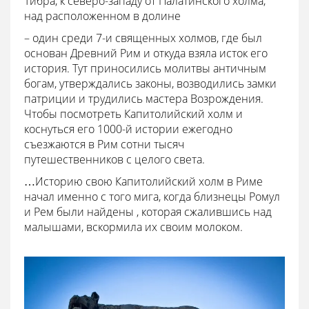
Тибра, к северо-западу от Палатинского холма,
над расположенном в долине
– один среди 7-и священных холмов, где был
основан Древний Рим и откуда взяла исток его
история. Тут приносились молитвы античным
богам, утверждались законы, возводились замки
патриции и трудились мастера Возрождения.
Чтобы посмотреть Капитолийский холм и
коснуться его 1000-й истории ежегодно
съезжаются в Рим сотни тысяч
путешественников с целого света.
…Историю свою Капитолийский холм в Риме
начал именно с того мига, когда близнецы Ромул
и Рем были найдены , которая сжалившись над
малышами, вскормила их своим молоком.