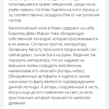
почитавшаяся в храме священной, среди ночи,
учуяв «чужих», гоготом подняла на ноги охрану, а
та, соответственно, оградила Рим от наступления
галлов.
Капитолийский холм в Риме содержит на себе
Базилику Девы Марии тоже обладающую
собственной легендой, которая прослеживается
в ее имени. Согласно притче, императору
Октавиану Августу приснился пророческий сон –
святая дева с сыном Бога на руках. Видение так
поразило императора, что он надумал на
вершине холма соорудить жертвенник,
наименовав его «Aracoeli» (Алтарь небес).
Обнаруженные артефакты и надписи своим
наличием по факту являются подтверждением
данной легенды. А алтарь, сооруженный в честь
Иисуса еще до его появления на свет, из всех
христианских алтарей признается наиболее
древним.