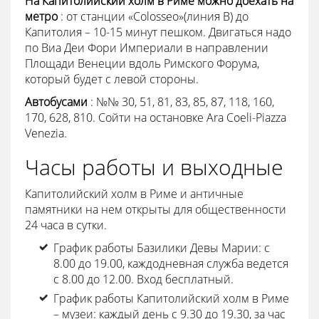
На Капитолийский холм в Риме можно доехать на
метро
: от станции «Colosseo»(линия В) до
Капитолия – 10-15 минут пешком. Двигаться надо
по Виа Деи Фори Империали в направлении
Площади Венеции вдоль Римского Форума,
который будет с левой стороны.
Автобусами
: №№ 30, 51, 81, 83, 85, 87, 118, 160,
170, 628, 810. Сойти на остановке Ara Coeli-Piazza
Venezia.
Часы работы и выходные
Капитолийский холм в Риме и античные
памятники на нем открыты для общественности
24 часа в сутки.
График работы Базилики Девы Марии: с
8.00 до 19.00, каждодневная служба ведется
с 8.00 до 12.00. Вход бесплатный.
График работы Капитолийский холм в Риме
– музеи: каждый день с 9.30 до 19.30, за час