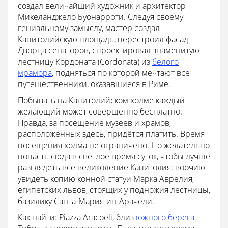
создал величайший художник и архитектор
Микеланджело Буонарроти. Следуя своему
гениальному замыслу, мастер создал
Капитолийскую площадь, перестроил фасад
Дворца сенаторов, спроектировал знаменитую
лестницу Кордоната (Cordonata) из
белого
мрамора
, подняться по которой мечтают все
путешественники, оказавшиеся в Риме.
Побывать на Капитолийском холме каждый
желающий может совершенно бесплатно.
Правда, за посещение музеев и храмов,
расположенных здесь, придётся платить. Время
посещения холма не ограничено. Но желательно
попасть сюда в светлое время суток, чтобы лучше
разглядеть всё великолепие Капитолия: воочию
увидеть копию конной статуи Марка Аврелия,
египетских львов, стоящих у подножия лестницы,
базилику Санта-Мария-ин-Арачели.
Как найти: Piazza Aracoeli, близ
южного берега