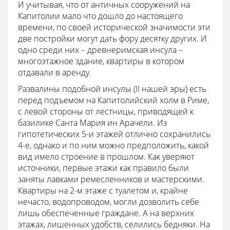
И учитывая, что от античных сооружений на
Капитолии мало что дошло до настоящего
времени, по своей исторической значимости эти
две постройки могут дать фору десятку других. И
одно среди них – древнеримская инсула –
многоэтажное здание, квартиры в котором
отдавали в аренду.
Развалины подобной инсулы (II нашей эры) есть
перед подъемом на Капитолийский холм в Риме,
с левой стороны от лестницы, приводящей к
базилике Санта Мария ин Арачели. Из
гипотетических 5-и этажей отлично сохранились
4-е, однако и по ним можно предположить, какой
вид имело строение в прошлом. Как уверяют
источники, первые этажи как правило были
заняты лавками ремесленников и мастерскими.
Квартиры на 2-м этаже с туалетом и, крайне
нечасто, водопроводом, могли дозволить себе
лишь обеспеченные граждане. А на верхних
этажах, лишенных удобств, селились бедняки. На