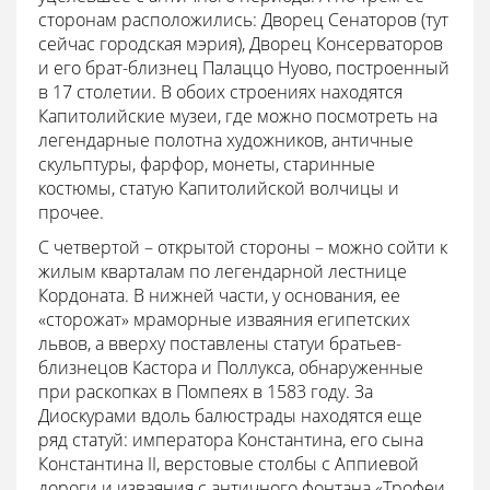
сторонам расположились: Дворец Сенаторов (тут
сейчас городская мэрия), Дворец Консерваторов
и его брат-близнец Палаццо Нуово, построенный
в 17 столетии. В обоих строениях находятся
Капитолийские музеи, где можно посмотреть на
легендарные полотна художников, античные
скульптуры, фарфор, монеты, старинные
костюмы, статую Капитолийской волчицы и
прочее.
С четвертой – открытой стороны – можно сойти к
жилым кварталам по легендарной лестнице
Кордоната. В нижней части, у основания, ее
«сторожат» мраморные изваяния египетских
львов, а вверху поставлены статуи братьев-
близнецов Кастора и Поллукса, обнаруженные
при раскопках в Помпеях в 1583 году. За
Диоскурами вдоль балюстрады находятся еще
ряд статуй: императора Константина, его сына
Константина II, верстовые столбы с Аппиевой
дороги и изваяния с античного фонтана «Трофеи