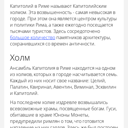
Капитолий в Риме называют Капитолийским
холмом. Эта возвышенность - самая невысокая в
городе. При этом она является центром культуры
и политики Рима, а также ежегодно посещается
тысячами туристов. Здесь сосредоточено
большое количество
памятников архитектуры,
сохранившихся со времен античности.
Холм
Ансамбль Капитолия в Риме находится на одном
из холмов, которых в городе насчитывается семь.
Каждый из них носит свое название: Целий,
Палатин, Квиринал, Авентин, Виминал, Эсквилин
и Капитолий.
На последнем холме издревле возвышались
всевозможные храмы, посвященные богам. Гуси,
обитавшие в храме Юноны Монеты,
предупредили римлян о том, что готовится
нападение на них галлов. Здесь же был построен